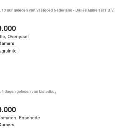
 10 uur geleden van Vastgoed Nederland - Baltes Makelaars B.V.
0.000
le, Overijssel
Kamers
agruimte
, 4 dagen geleden van Listedbuy
0.000
dsmaten, Enschede
Kamers