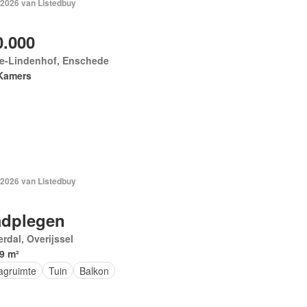
 2026 van Listedbuy
0.000
ve-Lindenhof, Enschede
Kamers
 2026 van Listedbuy
dplegen
erdal, Overijssel
9 m²
agruimte
Tuin
Balkon