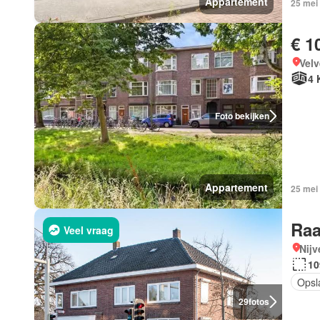
Appartement
25 mei
€ 1
Vel
4 
Foto bekijken
Appartement
25 mei
Raa
Veel vraag
Nijv
10
Opsl
29
fotos