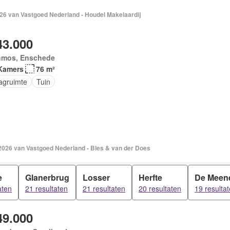
026 van Vastgoed Nederland - Houdel Makelaardij
43.000
hmos, Enschede
Kamers
76 m²
agruimte
Tuin
 2026 van Vastgoed Nederland - Bles & van der Does
e
Glanerbrug
Losser
Herfte
De Meen
aten
21 resultaten
21 resultaten
20 resultaten
19 resulta
49.000