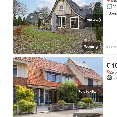
Hell
80
Sau
28
fotos
Woning
5 jun 2
€ 1
Zwol
5 
Foto bekijken