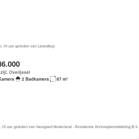
, 10 uur geleden van Listedbuy
86.000
zijl, Overijssel
Kamers
2 Badkamers
87 m²
, 10 uur geleden van Vastgoed Nederland - Residentia Verkoopbemiddeling B.V.