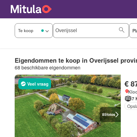
Eigendommen te koop in Overijssel provi
68 beschikbare eigendommen
€ 8
Veel vraag
Kloo
7 
Opsl
85
fotos