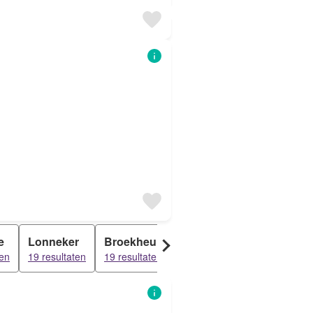
e
Lonneker
Broekheurne
Enschede
De Kolo
ten
19 resultaten
19 resultaten
19 resultaten
18 resulta