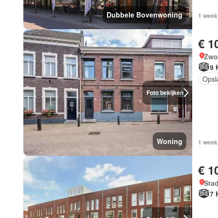
Dubbele Bovenwoning
1 week,
€ 1
Zwol
9 
Opsl
Foto bekijken
Woning
1 week
€ 1
Sta
7 