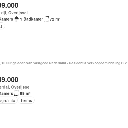
09.000
zijl, Overijssel
Kamers
1 Badkamer
72 m²
as
, 10 uur geleden van Vastgoed Nederland - Residentia Verkoopbemiddeling B.V.
49.000
erdal, Overijssel
Kamers
99 m²
agruimte
Terras