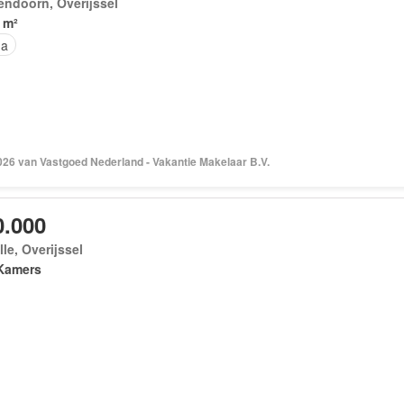
endoorn, Overijssel
 m²
na
026 van Vastgoed Nederland - Vakantie Makelaar B.V.
0.000
le, Overijssel
Kamers