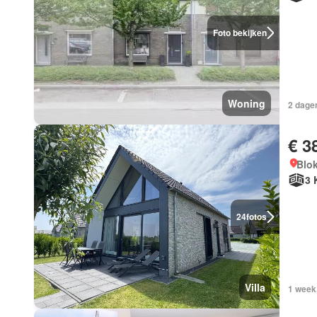
Foto bekijken
Woning
2 dagen
€ 3
Blok
3 
24
fotos
Villa
1 week