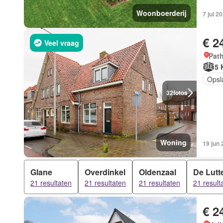
Woonboerderij
7 jul 2
€ 2
Veel vraag
Pat
5 
Opsl
32
fotos
Woning
19 jun
Glane
Overdinkel
Oldenzaal
De Lutt
21 resultaten
21 resultaten
21 resultaten
21 result
€ 2