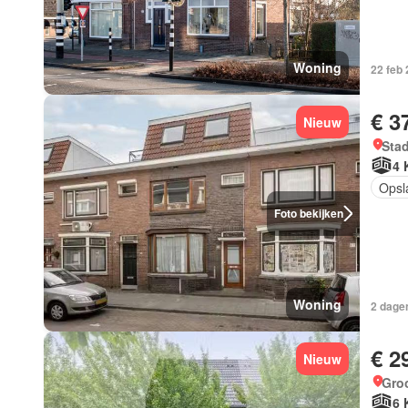
Woning
22 feb
€ 3
Nieuw
Sta
4 
Opsl
Foto bekijken
Woning
2 dagen
€ 2
Nieuw
Groo
6 