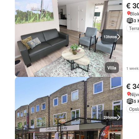
€ 3
Blok
3 
Terr
13
fotos
Villa
1 week
€ 3
Nijv
5 
Opsl
29
fotos