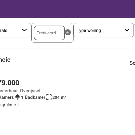
ncie
So
79.000
sterhaar, Overijssel
Kamers
1 Badkamer
204 m²
agruimte