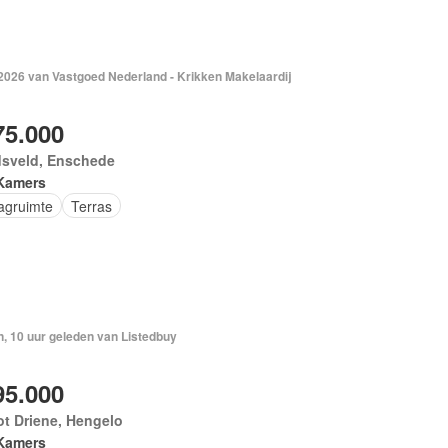
 2026 van Vastgoed Nederland - Krikken Makelaardij
75.000
dsveld, Enschede
Kamers
agruimte
Terras
, 10 uur geleden van Listedbuy
95.000
t Driene, Hengelo
Kamers