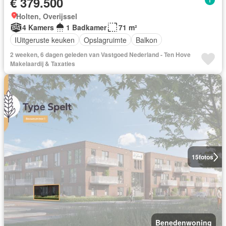
€ 379.500
Holten, Overijssel
4 Kamers
1 Badkamer
71 m²
IUitgeruste keuken
Opslagruimte
Balkon
2 weeken, 6 dagen geleden van Vastgoed Nederland - Ten Hove
Makelaardij & Taxaties
15
fotos
Benedenwoning