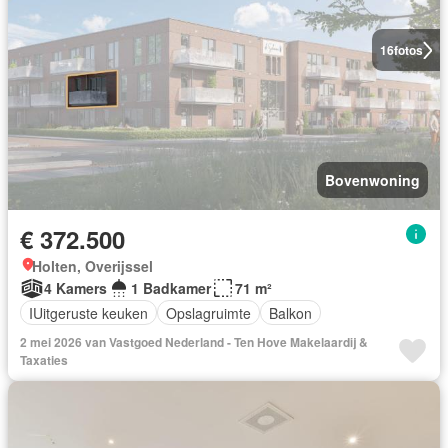
16
fotos
Bovenwoning
€ 372.500
Holten, Overijssel
4 Kamers
1 Badkamer
71 m²
IUitgeruste keuken
Opslagruimte
Balkon
2 mei 2026 van Vastgoed Nederland - Ten Hove Makelaardij &
Taxaties