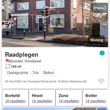
27
fotos
Woning
Raadplegen
Nijverdal, Overijssel
109 m²
Opslagruimte
Tuin
Balkon
22 feb 2026 van Vastgoed Nederland - Krikken Makelaardij
Borkeld
Hexel
Zuna
Notter
15 resultaten
14 resultaten
14 resultaten
14 resultaten