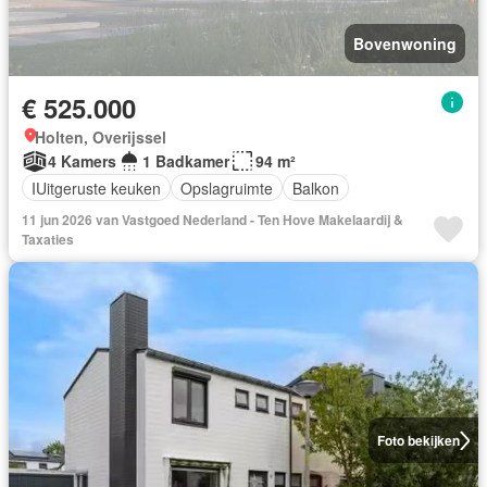
Bovenwoning
€ 525.000
Holten, Overijssel
4 Kamers
1 Badkamer
94 m²
IUitgeruste keuken
Opslagruimte
Balkon
11 jun 2026 van Vastgoed Nederland - Ten Hove Makelaardij &
Taxaties
Foto bekijken