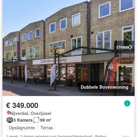
27
fotos
Dubbele Bovenwoning
€ 349.000
Nijverdal, Overijssel
5 Kamers
99 m²
Opslagruimte
Terras
1 week, 2 dagen geleden van Vastgoed Nederland - Baltes