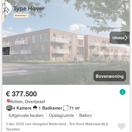
16
fotos
Bovenwoning
€ 377.500
Holten, Overijssel
4 Kamers
1 Badkamer
71 m²
IUitgeruste keuken
Opslagruimte
Balkon
3 dec 2025 van Vastgoed Nederland - Ten Hove Makelaardij &
Taxaties