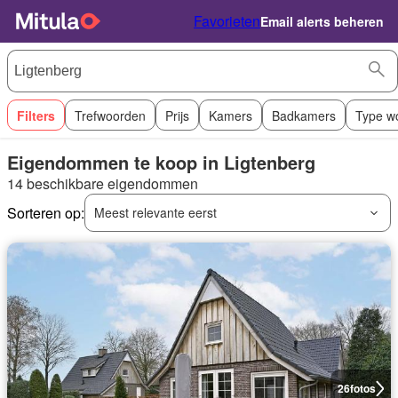
Favorieten
Email alerts beheren
Filters
Trefwoorden
Prijs
Kamers
Badkamers
Type w
Eigendommen te koop in Ligtenberg
14 beschikbare eigendommen
Sorteren op:
Meest relevante eerst
26
fotos