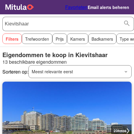
Favorieten
Email alerts beheren
Filters
Trefwoorden
Prijs
Kamers
Badkamers
Type w
Eigendommen te koop in Kievitshaar
13 beschikbare eigendommen
Sorteren op:
Meest relevante eerst
23
fotos