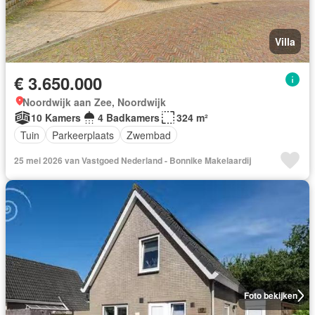
Villa
€ 3.650.000
Noordwijk aan Zee, Noordwijk
10 Kamers
4 Badkamers
324 m²
Tuin
Parkeerplaats
Zwembad
25 mei 2026 van Vastgoed Nederland - Bonnike Makelaardij
Foto bekijken