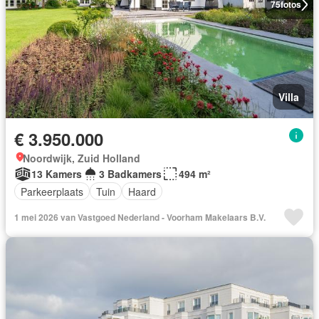
75
fotos
Villa
€ 3.950.000
Noordwijk, Zuid Holland
13 Kamers
3 Badkamers
494 m²
Parkeerplaats
Tuin
Haard
1 mei 2026 van Vastgoed Nederland - Voorham Makelaars B.V.