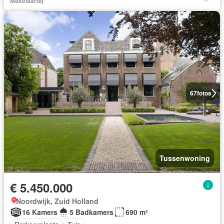
Makelaardij
67
fotos
Tussenwoning
€ 5.450.000
Noordwijk, Zuid Holland
16 Kamers
5 Badkamers
690 m²