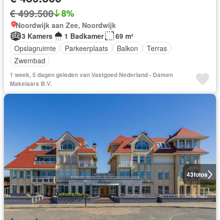
€ 499.500
8%
Noordwijk aan Zee, Noordwijk
3 Kamers
1 Badkamer
69 m²
Opslagruimte
Parkeerplaats
Balkon
Terras
Zwembad
1 week, 5 dagen geleden van Vastgoed Nederland - Damen
Makelaars B.V.
43
fotos