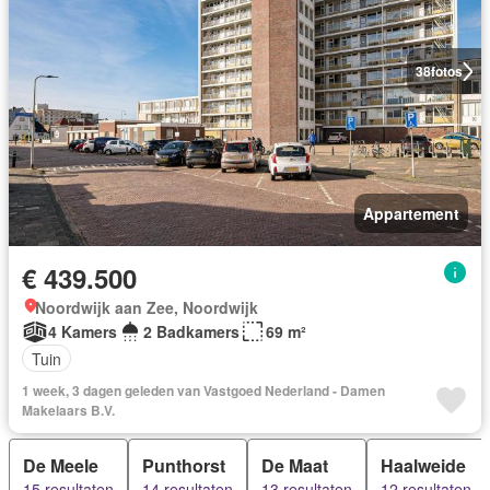
38
fotos
Appartement
€ 439.500
Noordwijk aan Zee, Noordwijk
4 Kamers
2 Badkamers
69 m²
Tuin
1 week, 3 dagen geleden van Vastgoed Nederland - Damen
Makelaars B.V.
De Meele
Punthorst
De Maat
Haalweide
15 resultaten
14 resultaten
13 resultaten
12 resultaten