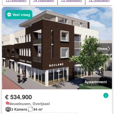
Veel vraag
10
fotos
Appartement
€ 534.900
Nieuwleusen, Overijssel
3 Kamers
94 m²