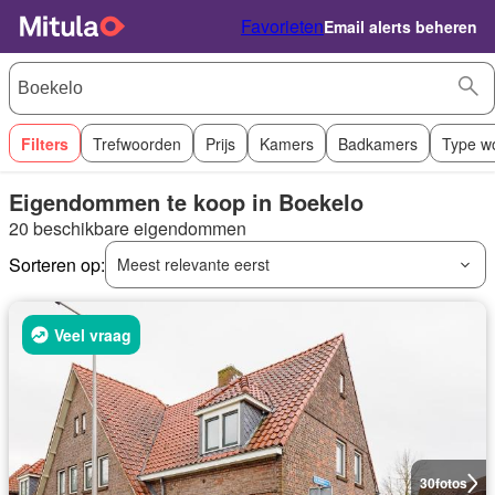
Favorieten
Email alerts beheren
Filters
Trefwoorden
Prijs
Kamers
Badkamers
Type w
Eigendommen te koop in Boekelo
20 beschikbare eigendommen
Sorteren op:
Meest relevante eerst
Veel vraag
30
fotos