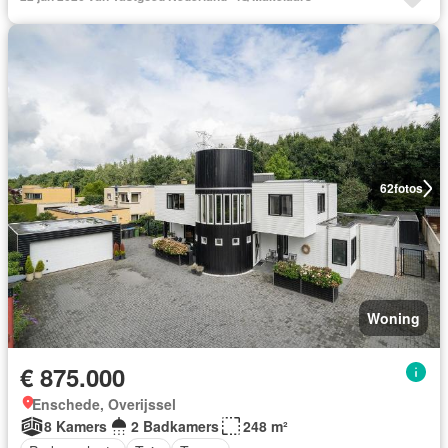
62
fotos
Woning
€ 875.000
Enschede, Overijssel
8 Kamers
2 Badkamers
248 m²