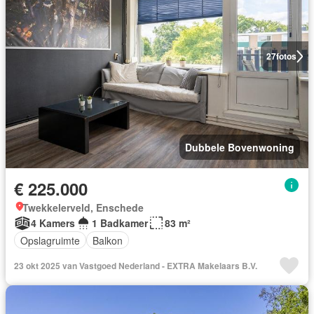
27
fotos
Dubbele Bovenwoning
€ 225.000
Twekkelerveld, Enschede
4 Kamers
1 Badkamer
83 m²
Opslagruimte
Balkon
23 okt 2025 van Vastgoed Nederland - EXTRA Makelaars B.V.