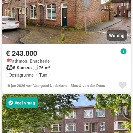
Woning
€ 243.000
Pathmos, Enschede
5 Kamers
76 m²
Opslagruimte
Tuin
19 jun 2026 van Vastgoed Nederland - Bles & van der Does
Veel vraag