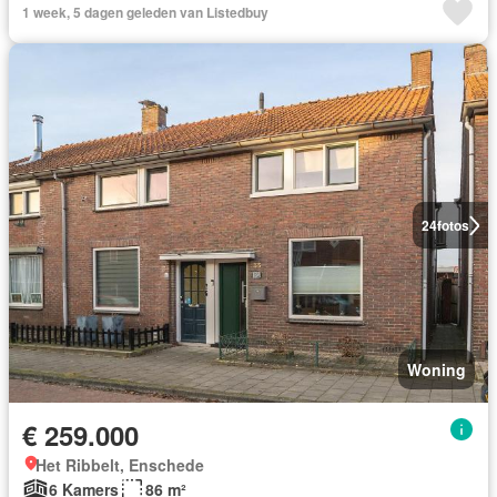
1 week, 5 dagen geleden van Listedbuy
24
fotos
Woning
€ 259.000
Het Ribbelt, Enschede
6 Kamers
86 m²