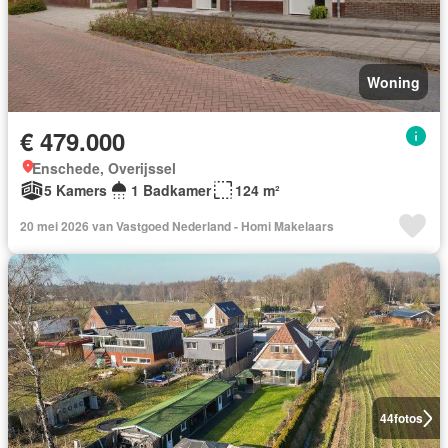
Woning
€ 479.000
Enschede, Overijssel
5 Kamers
1 Badkamer
124 m²
20 mei 2026 van Vastgoed Nederland - Homi Makelaars
44
fotos