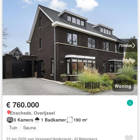
75
fotos
Woning
€ 760.000
Enschede, Overijssel
5 Kamers
1 Badkamer
190 m²
Tuin
Sauna
22 jun 2026 van Vastgoed Nederland - iQ Makelaars