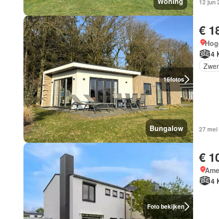
Woning
12 jun
€ 1
Hog
4 
Zwe
16
fotos
Bungalow
27 mei
€ 1
Ame
4 
Foto bekijken