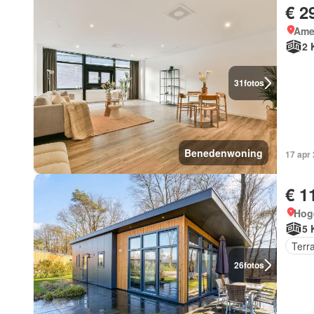
€ 2
Ame
2 
31
fotos
Benedenwoning
17 apr
€ 1
Hog
5 
Terr
26
fotos