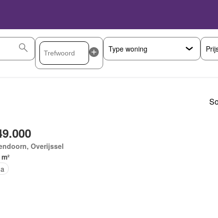
Prij
So
49.000
endoorn, Overijssel
 m²
na