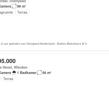
erdal, Overijssel
Kamers
99 m²
agruimte
Terras
 8 uur geleden van Vastgoed Nederland - Baltes Makelaars B.V.
95.000
e Hexel, Wierden
Kamers
1 Badkamer
56 m²
Terras