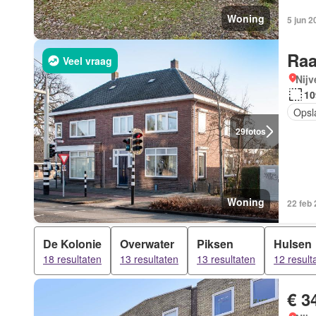
Woning
5 jun 2
Raa
Veel vraag
Nijv
10
Opsl
29
fotos
Woning
22 feb
De Kolonie
Overwater
Piksen
Hulsen
18 resultaten
13 resultaten
13 resultaten
12 result
€ 3