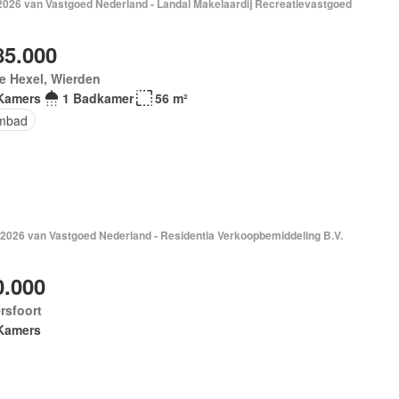
 2026 van Vastgoed Nederland - Landal Makelaardij Recreatievastgoed
85.000
e Hexel, Wierden
Kamers
1 Badkamer
56 m²
mbad
 2026 van Vastgoed Nederland - Residentia Verkoopbemiddeling B.V.
0.000
rsfoort
Kamers