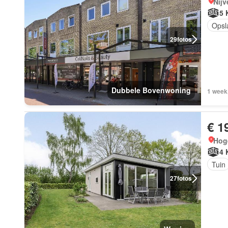
Nijv
5 
Opsl
29
fotos
Dubbele Bovenwoning
1 week,
€ 1
Hog
4 
Tuin
27
fotos