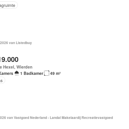
agruimte
 2026 van Listedbuy
19.000
e Hexel, Wierden
Kamers
1 Badkamer
49 m²
as
2026 van Vastgoed Nederland - Landal Makelaardij Recreatievastgoed