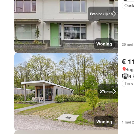
Opsl
Foto bekijken
Woning
25 mei
€ 1
Hog
4 
Terr
27
fotos
Woning
1 mei 