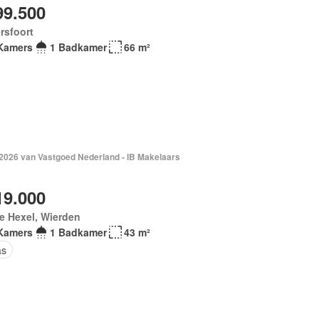
99.500
rsfoort
Kamers
1 Badkamer
66 m²
 2026 van Vastgoed Nederland - IB Makelaars
19.000
e Hexel, Wierden
Kamers
1 Badkamer
43 m²
as