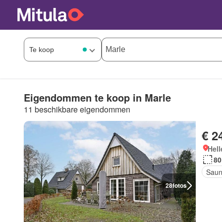
Eigendommen te koop in Marle
11 beschikbare eigendommen
€ 2
Hell
80
Sau
28
fotos