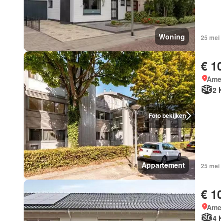
Woning
25 mei
€ 1
Ame
2 
Foto bekijken
Appartement
25 mei
€ 1
Ame
4 