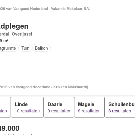
026 van Vastgoed Nederland - Vakantie Makelaar B.V.
dplegen
erdal, Overijssel
9 m²
agruimte
Tuin
Balkon
 2026 van Vastgoed Nederland - Krikken Makelaardij
Linde
Daarle
Magele
Schuilenbu
aten
10 resultaten
9 resultaten
9 resultaten
8 resultaten
49.000