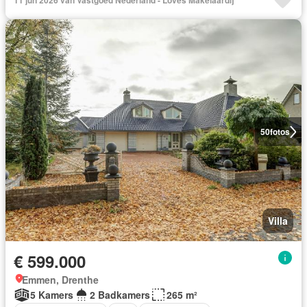
11 jun 2026 van Vastgoed Nederland - Loves Makelaardij
50
fotos
Villa
€ 599.000
Emmen, Drenthe
5 Kamers
2 Badkamers
265 m²