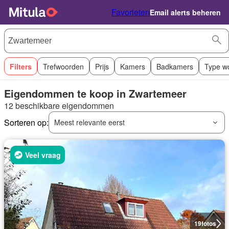
Favorieten
Email alerts beheren
Filters
Trefwoorden
Prijs
Kamers
Badkamers
Type w
Eigendommen te koop in Zwartemeer
12 beschikbare eigendommen
Sorteren op:
Meest relevante eerst
Veel vraag
19
fotos