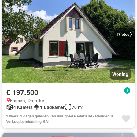
17
fotos
Woning
€ 197.500
Emmen, Drenthe
4 Kamers
1 Badkamer
70 m²
1 week, 2 dagen geleden van Vastgoed Nederland - Residentia
Verkoopbemiddeling B.V.