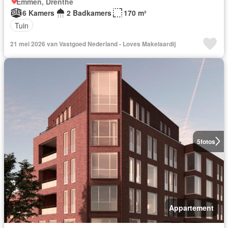
Emmen, Drenthe
6 Kamers
2 Badkamers
170 m²
Tuin
21 mei 2026 van Vastgoed Nederland - Loves Makelaardij
5
fotos
Appartement