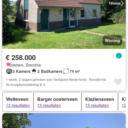
19
fotos
Woning
€ 258.000
Emmen, Drenthe
3 Kamers
2 Badkamers
74 m²
1 week, 2 dagen geleden van Vastgoed Nederland - Residentia
Verkoopbemiddeling B.V.
Weiteveen
Barger oosterveen
Klazienaveen
Kl
13 resultaten
13 resultaten
13 resultaten
12 