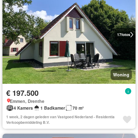
17
fotos
Woning
€ 197.500
Emmen, Drenthe
4 Kamers
1 Badkamer
70 m²
1 week, 2 dagen geleden van Vastgoed Nederland - Residentia
Verkoopbemiddeling B.V.