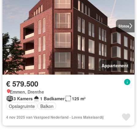
5
fotos
Appartement
€ 579.500
Emmen, Drenthe
3 Kamers
1 Badkamer
125 m²
Opslagruimte
Balkon
4 nov 2025 van Vastgoed Nederland - Loves Makelaardij