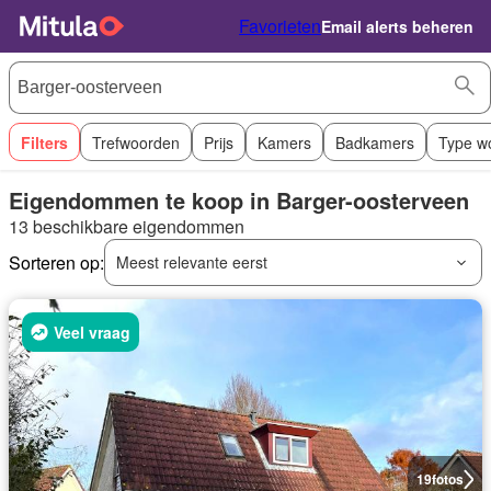
Favorieten
Email alerts beheren
Filters
Trefwoorden
Prijs
Kamers
Badkamers
Type w
Eigendommen te koop in Barger-oosterveen
13 beschikbare eigendommen
Sorteren op:
Meest relevante eerst
Veel vraag
19
fotos