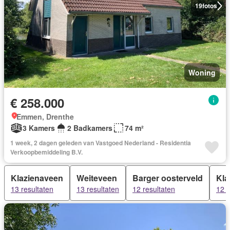
19
fotos
Woning
€ 258.000
Emmen, Drenthe
3 Kamers
2 Badkamers
74 m²
1 week, 2 dagen geleden van Vastgoed Nederland - Residentia
Verkoopbemiddeling B.V.
Klazienaveen
Weiteveen
Barger oosterveld
Kla
13 resultaten
13 resultaten
12 resultaten
12 r