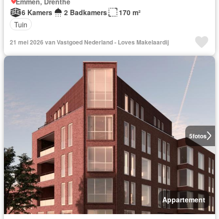
Emmen, Drenthe
6 Kamers
2 Badkamers
170 m²
Tuin
21 mei 2026 van Vastgoed Nederland - Loves Makelaardij
5
fotos
Appartement