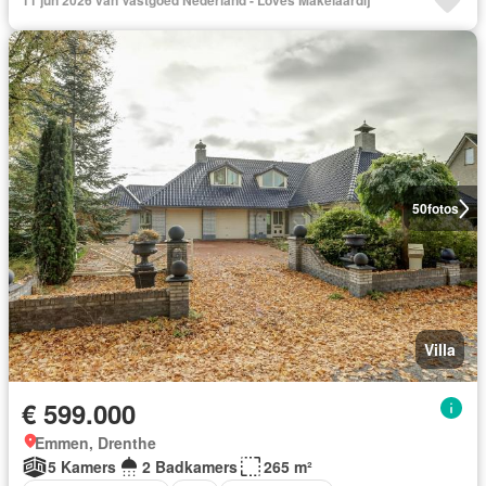
11 jun 2026 van Vastgoed Nederland - Loves Makelaardij
50
fotos
Villa
€ 599.000
Emmen, Drenthe
5 Kamers
2 Badkamers
265 m²