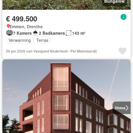
Bungalow
€ 499.500
Emmen, Drenthe
7 Kamers
2 Badkamers
143 m²
Verwarming
Terras
29 jan 2026 van Vastgoed Nederland - Pat Makelaardij
5
fotos