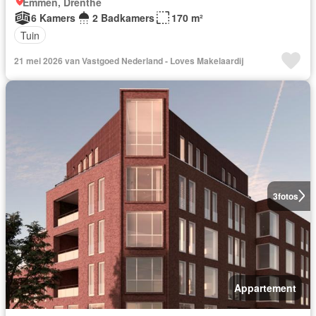
Emmen, Drenthe
6 Kamers
2 Badkamers
170 m²
Tuin
21 mei 2026 van Vastgoed Nederland - Loves Makelaardij
3
fotos
Appartement