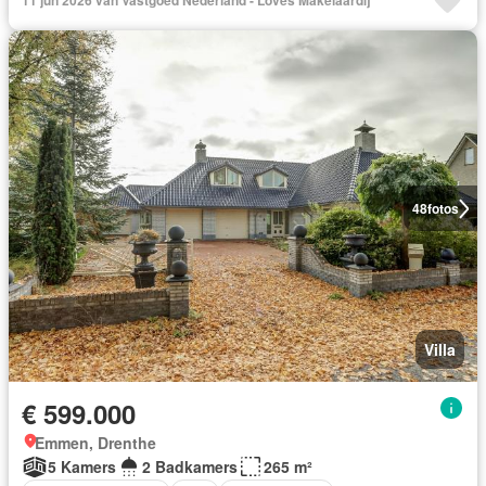
11 jun 2026 van Vastgoed Nederland - Loves Makelaardij
48
fotos
Villa
€ 599.000
Emmen, Drenthe
5 Kamers
2 Badkamers
265 m²