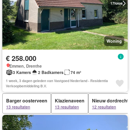
17
fotos
Woning
€ 258.000
Emmen, Drenthe
3 Kamers
2 Badkamers
74 m²
1 week, 3 dagen geleden van Vastgoed Nederland - Residentia
Verkoopbemiddeling B.V.
Barger oosterveen
Klazienaveen
Nieuw dordrecht
13 resultaten
13 resultaten
12 resultaten