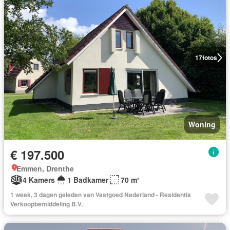
17
fotos
Woning
€ 197.500
Emmen, Drenthe
4 Kamers
1 Badkamer
70 m²
1 week, 3 dagen geleden van Vastgoed Nederland - Residentia
Verkoopbemiddeling B.V.