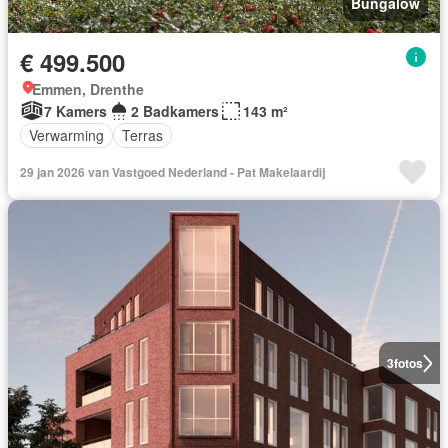
Bungalow
€ 499.500
Emmen, Drenthe
7 Kamers
2 Badkamers
143 m²
Verwarming
Terras
29 jan 2026 van Vastgoed Nederland - Pat Makelaardij
3
fotos