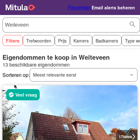
Favorieten
Email alerts beheren
Filters
Trefwoorden
Prijs
Kamers
Badkamers
Type w
Eigendommen te koop in Weiteveen
13 beschikbare eigendommen
Sorteren op:
Meest relevante eerst
Veel vraag
17
fotos