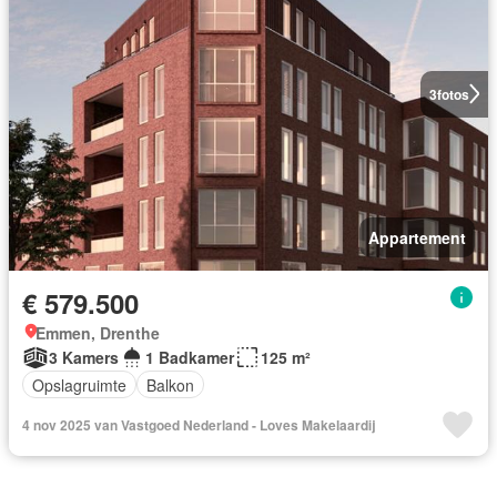
3
fotos
Appartement
€ 579.500
Emmen, Drenthe
3 Kamers
1 Badkamer
125 m²
Opslagruimte
Balkon
4 nov 2025 van Vastgoed Nederland - Loves Makelaardij