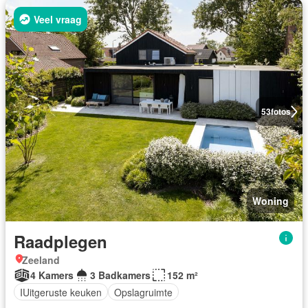
Veel vraag
53
fotos
Woning
Raadplegen
Zeeland
4 Kamers
3 Badkamers
152 m²
IUitgeruste keuken
Opslagruimte