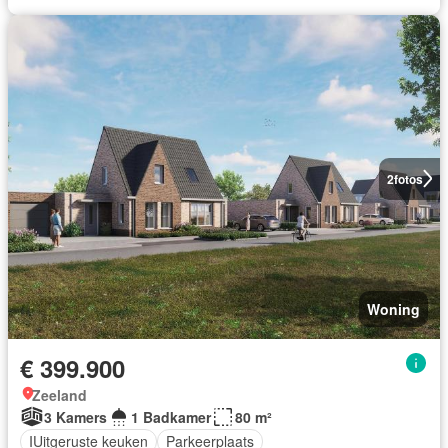
2
fotos
Woning
€ 399.900
Zeeland
3 Kamers
1 Badkamer
80 m²
IUitgeruste keuken
Parkeerplaats