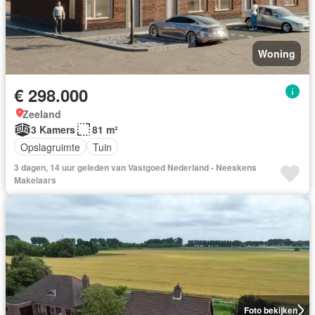
Woning
€ 298.000
Zeeland
3 Kamers
81 m²
Opslagruimte
Tuin
3 dagen, 14 uur geleden van Vastgoed Nederland - Neeskens
Makelaars
Foto bekijken