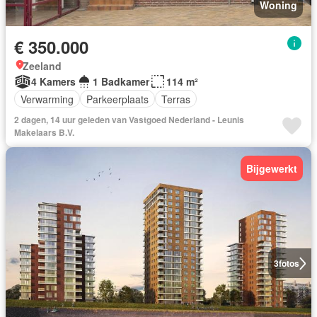
Woning
€ 350.000
Zeeland
4 Kamers
1 Badkamer
114 m²
Verwarming
Parkeerplaats
Terras
2 dagen, 14 uur geleden van Vastgoed Nederland - Leunis
Makelaars B.V.
Bijgewerkt
3
fotos