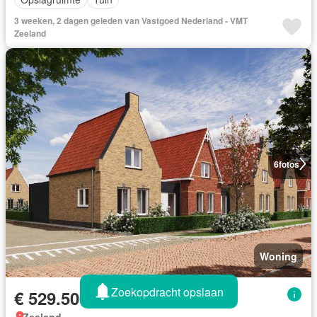
3 weeken, 2 dagen geleden van Vastgoed Nederland - VMT
Zeeland
6
fotos
Woning
Zoekopdracht opslaan
€ 529.500
Zeeland