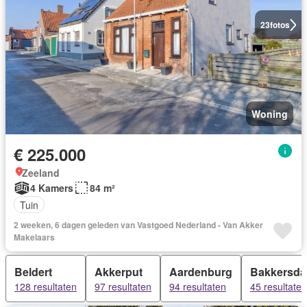
23
fotos
Woning
€ 225.000
Zeeland
4 Kamers
84 m²
Tuin
2 weeken, 6 dagen geleden van Vastgoed Nederland - Van Akker
Makelaars
Beldert
Akkerput
Aardenburg
Bakkersd
128 resultaten
97 resultaten
94 resultaten
45 resultaten