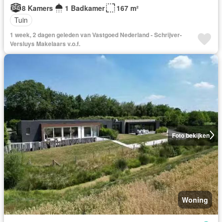
8 Kamers
1 Badkamer
167 m²
Tuin
1 week, 2 dagen geleden van Vastgoed Nederland - Schrijver-
Versluys Makelaars v.o.f.
Foto bekijken
Woning