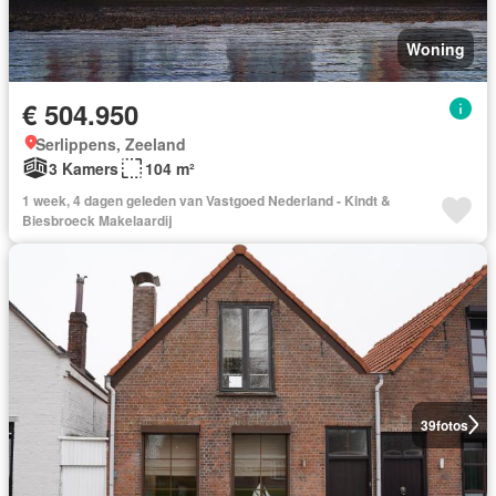
Woning
€ 504.950
Serlippens, Zeeland
3 Kamers
104 m²
1 week, 4 dagen geleden van Vastgoed Nederland - Kindt &
Biesbroeck Makelaardij
39
fotos