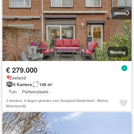
39
fotos
Woning
€ 279.000
Zeeland
5 Kamers
108 m²
Tuin
Parkeerplaats
2 weeken, 4 dagen geleden van Vastgoed Nederland - Melvin
Makelaardij