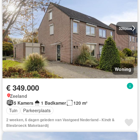
32
fotos
Woning
€ 349.000
Zeeland
5 Kamers
1 Badkamer
120 m²
Tuin
Parkeerplaats
2 weeken, 6 dagen geleden van Vastgoed Nederland - Kindt &
Biesbroeck Makelaardij