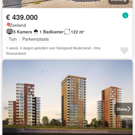
€ 439.000
Zeeland
5 Kamers
1 Badkamer
122 m²
Tuin
Parkeerplaats
1 week, 4 dagen geleden van Vastgoed Nederland - Ons
Wooneiland
2
fotos