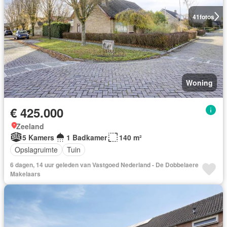
41
fotos
Woning
€ 425.000
Zeeland
5 Kamers
1 Badkamer
140 m²
Opslagruimte
Tuin
6 dagen, 14 uur geleden van Vastgoed Nederland - De Dobbelaere
Makelaars