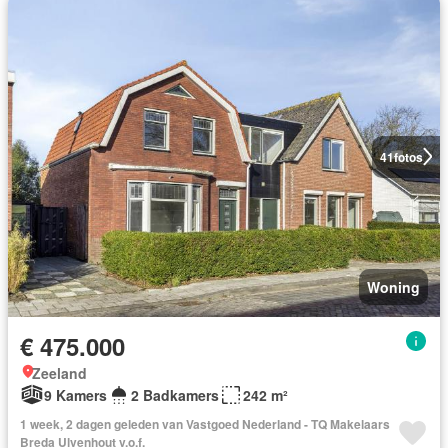
41
fotos
Woning
€ 475.000
Zeeland
9 Kamers
2 Badkamers
242 m²
1 week, 2 dagen geleden van Vastgoed Nederland - TQ Makelaars
Breda Ulvenhout v.o.f.