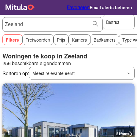
Favorieten
Email alerts beheren
District
Filters
Trefwoorden
Prijs
Kamers
Badkamers
Type w
Woningen te koop in Zeeland
256 beschikbare eigendommen
Sorteren op:
Meest relevante eerst
21
fotos