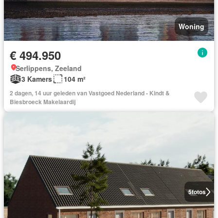
Woning
€ 494.950
Serlippens, Zeeland
3 Kamers
104 m²
2 dagen, 14 uur geleden van Vastgoed Nederland - Kindt &
Biesbroeck Makelaardij
5
fotos