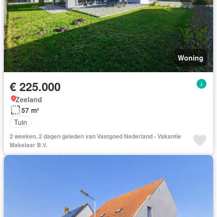
Woning
€ 225.000
Zeeland
57 m²
Tuin
2 weeken, 2 dagen geleden van Vastgoed Nederland - Vakantie
Makelaar B.V.