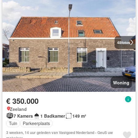
48
fotos
Woning
€ 350.000
Zeeland
7 Kamers
1 Badkamer
149 m²
Tuin
Parkeerplaats
3 weeken, 14 uur geleden van Vastgoed Nederland - GeuS uw
makelaar