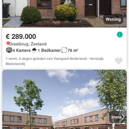
Woning
€ 289.000
Draaibrug, Zeeland
4 Kamers
1 Badkamer
78 m²
1 week, 5 dagen geleden van Vastgoed Nederland - Versluijs
Makelaardij
3
fotos