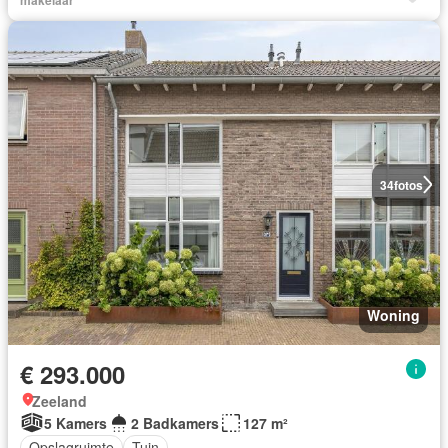
34
fotos
Woning
€ 293.000
Zeeland
5 Kamers
2 Badkamers
127 m²
Opslagruimte
Tuin