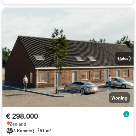
3
fotos
Woning
€ 298.000
Zeeland
3 Kamers
81 m²