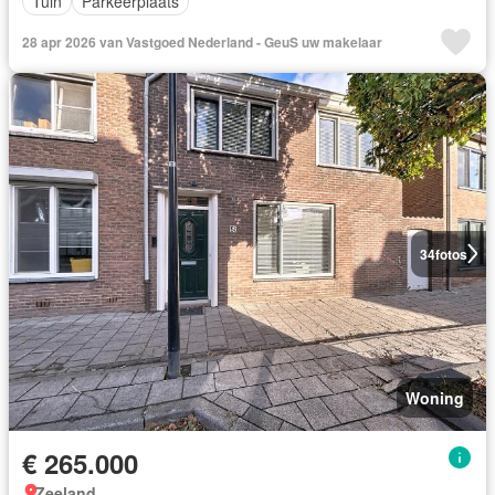
Tuin
Parkeerplaats
28 apr 2026 van Vastgoed Nederland - GeuS uw makelaar
34
fotos
Woning
€ 265.000
Zeeland