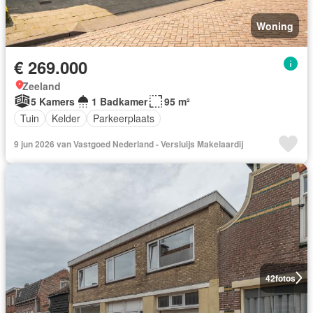
Woning
€ 269.000
Zeeland
5 Kamers
1 Badkamer
95 m²
Tuin
Kelder
Parkeerplaats
9 jun 2026 van Vastgoed Nederland - Versluijs Makelaardij
42
fotos