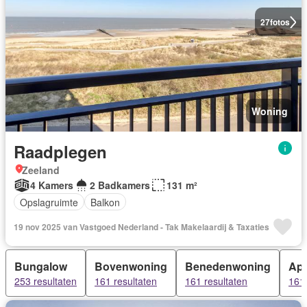
27
fotos
Woning
Raadplegen
Zeeland
4 Kamers
2 Badkamers
131 m²
Opslagruimte
Balkon
19 nov 2025 van Vastgoed Nederland - Tak Makelaardij & Taxaties
Bungalow
Bovenwoning
Benedenwoning
App
253 resultaten
161 resultaten
161 resultaten
161 