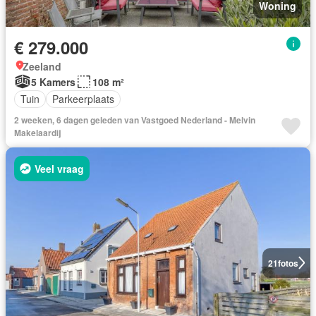
Woning
€ 279.000
Zeeland
5 Kamers
108 m²
Tuin
Parkeerplaats
2 weeken, 6 dagen geleden van Vastgoed Nederland - Melvin
Makelaardij
Veel vraag
21
fotos