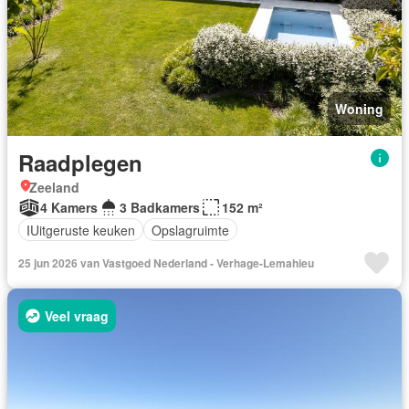
Woning
Raadplegen
Zeeland
4 Kamers
3 Badkamers
152 m²
IUitgeruste keuken
Opslagruimte
25 jun 2026 van Vastgoed Nederland - Verhage-Lemahieu
Veel vraag