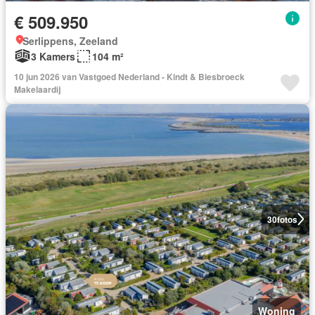
€ 509.950
Serlippens, Zeeland
3 Kamers
104 m²
10 jun 2026 van Vastgoed Nederland - Kindt & Biesbroeck
Makelaardij
30
fotos
Woning