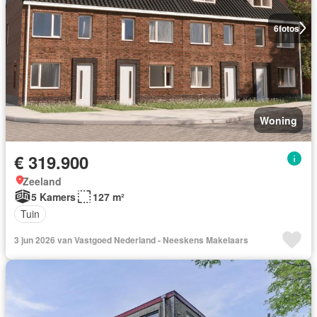
6
fotos
Woning
€ 319.900
Zeeland
5 Kamers
127 m²
Tuin
3 jun 2026 van Vastgoed Nederland - Neeskens Makelaars