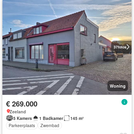
37
fotos
Woning
€ 269.000
Zeeland
5 Kamers
1 Badkamer
145 m²
Parkeerplaats
Zwembad