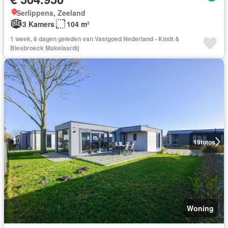
Serlippens, Zeeland
3 Kamers
104 m²
1 week, 6 dagen geleden van Vastgoed Nederland - Kindt &
Biesbroeck Makelaardij
19
fotos
Woning