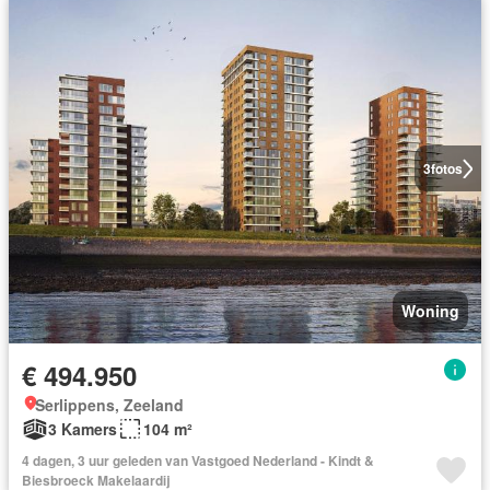
3
fotos
Woning
€ 494.950
Serlippens, Zeeland
3 Kamers
104 m²
4 dagen, 3 uur geleden van Vastgoed Nederland - Kindt &
Biesbroeck Makelaardij