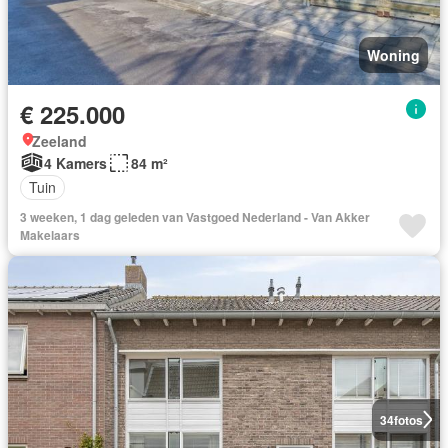
Woning
€ 225.000
Zeeland
4 Kamers
84 m²
Tuin
3 weeken, 1 dag geleden van Vastgoed Nederland - Van Akker
Makelaars
34
fotos