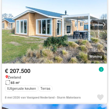
23
fotos
Woning
€ 207.500
Zeeland
65 m²
IUitgeruste keuken
Terras
8 mei 2026 van Vastgoed Nederland - Sturm Makelaars