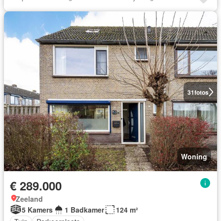
31
fotos
Woning
€ 289.000
Zeeland
5 Kamers
1 Badkamer
124 m²