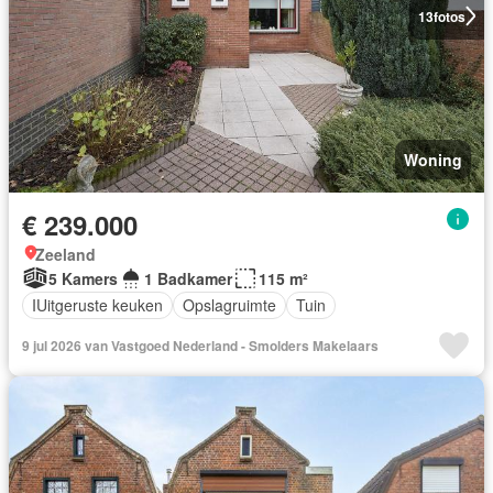
13
fotos
Woning
€ 239.000
Zeeland
5 Kamers
1 Badkamer
115 m²
IUitgeruste keuken
Opslagruimte
Tuin
9 jul 2026 van Vastgoed Nederland - Smolders Makelaars