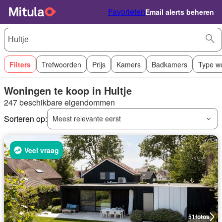
Favorieten
Email alerts beheren
Filters
Trefwoorden
Prijs
Kamers
Badkamers
Type w
Woningen te koop in Hultje
247 beschikbare eigendommen
Sorteren op:
Meest relevante eerst
Veel vraag
51
fotos