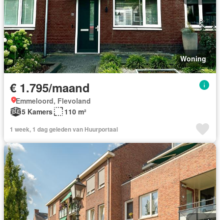
Woning
€ 1.795/maand
Emmeloord, Flevoland
5 Kamers
110 m²
1 week, 1 dag geleden van Huurportaal