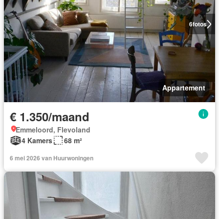
6
fotos
Appartement
€ 1.350/maand
Emmeloord, Flevoland
4 Kamers
68 m²
6 mei 2026 van Huurwoningen