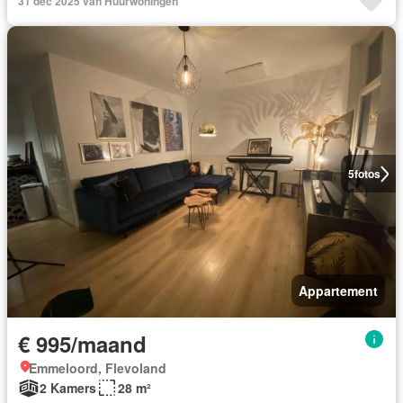
31 dec 2025 van Huurwoningen
5
fotos
Appartement
€ 995/maand
Emmeloord, Flevoland
2 Kamers
28 m²