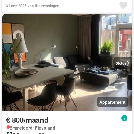
31 dec 2025 van Huurwoningen
3
fotos
Appartement
€ 800/maand
Emmeloord, Flevoland