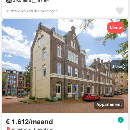
3 Kamers
87 m²
31 dec 2025 van Huurwoningen
Nieuw
8
fotos
Appartement
€ 1.612/maand
Emmeloord, Flevoland