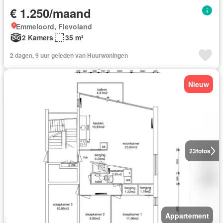
€ 1.250/maand
Emmeloord, Flevoland
2 Kamers
35 m²
2 dagen, 9 uur geleden van Huurwoningen
Nieuw
23
fotos
Appartement