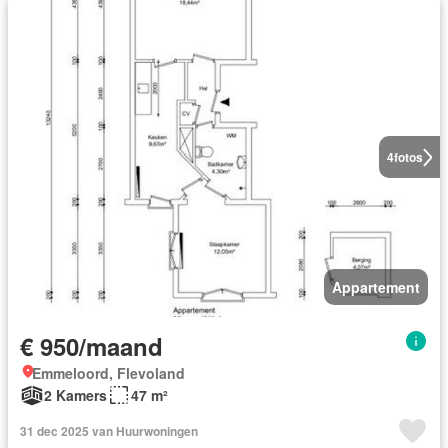
4
fotos
Appartement
€ 950/maand
Emmeloord, Flevoland
2 Kamers
47 m²
31 dec 2025 van Huurwoningen