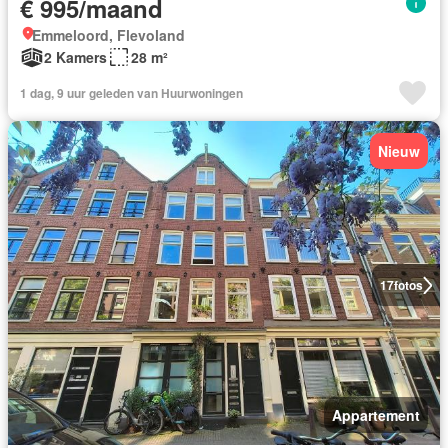
€ 995/maand
Emmeloord, Flevoland
2 Kamers
28 m²
1 dag, 9 uur geleden van Huurwoningen
Nieuw
17
fotos
Appartement