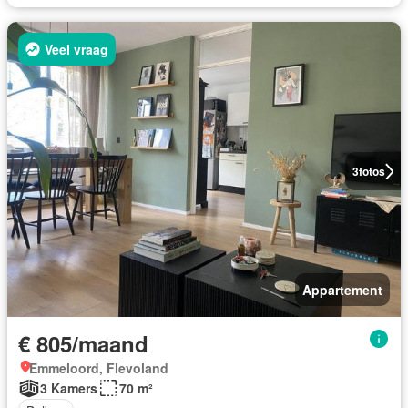
Veel vraag
3
fotos
Appartement
€ 805/maand
Emmeloord, Flevoland
3 Kamers
70 m²