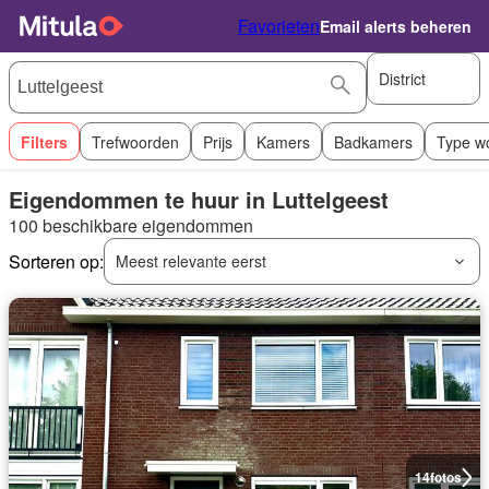
Favorieten
Email alerts beheren
District
Filters
Trefwoorden
Prijs
Kamers
Badkamers
Type w
Eigendommen te huur in Luttelgeest
100 beschikbare eigendommen
Sorteren op:
Meest relevante eerst
14
fotos