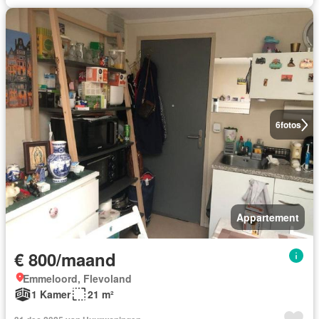
6
fotos
Appartement
€ 800/maand
Emmeloord, Flevoland
1 Kamer
21 m²