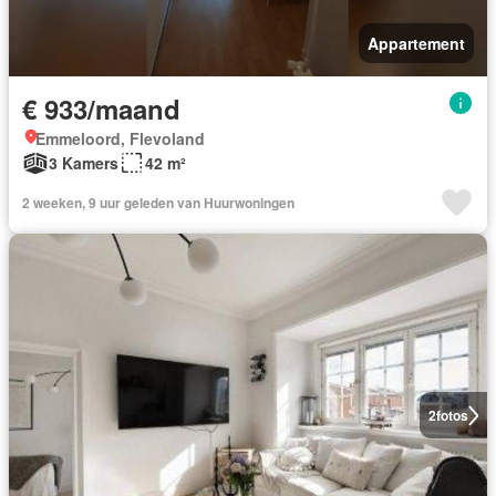
Appartement
€ 933/maand
Emmeloord, Flevoland
3 Kamers
42 m²
2 weeken, 9 uur geleden van Huurwoningen
2
fotos