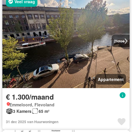
Veel vraag
2
fotos
Appartement
€ 1.300/maand
Emmeloord, Flevoland
3 Kamers
65 m²
31 dec 2025 van Huurwoningen