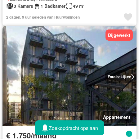
3 Kamers
1 Badkamer
49 m²
2 dagen, 9 uur geleden van Huurwoningen
Bijgewerkt
Foto bekijken
Appartement
Zoekopdracht opslaan
€ 1.750/maand