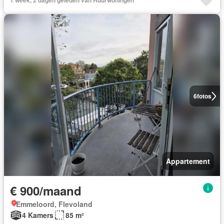
1 week, 2 dagen geleden van Huurwoningen
6
fotos
Appartement
€ 900/maand
Emmeloord, Flevoland
4 Kamers
85 m²