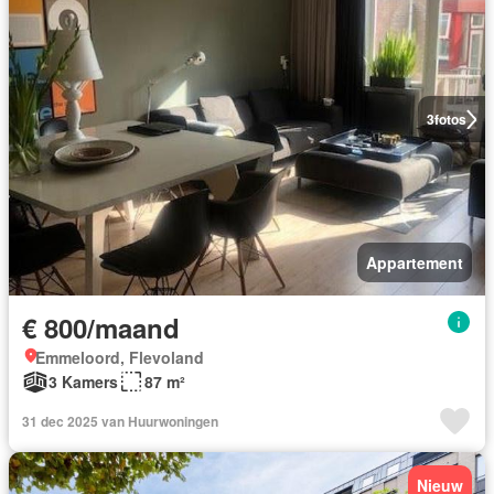
3
fotos
Appartement
€ 800/maand
Emmeloord, Flevoland
3 Kamers
87 m²
31 dec 2025 van Huurwoningen
Nieuw