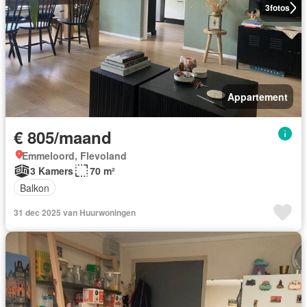
3
fotos
Appartement
€ 805/maand
Emmeloord, Flevoland
3 Kamers
70 m²
Balkon
31 dec 2025 van Huurwoningen