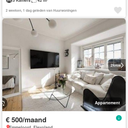
3 Kamers
42 m²
2 weeken, 1 dag geleden van Huurwoningen
2
fotos
Appartement
€ 500/maand
Emmeloord, Flevoland