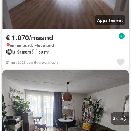
Appartement
€ 1.070/maand
Emmeloord, Flevoland
3 Kamers
50 m²
21 mrt 2026 van Huurwoningen
3
fotos