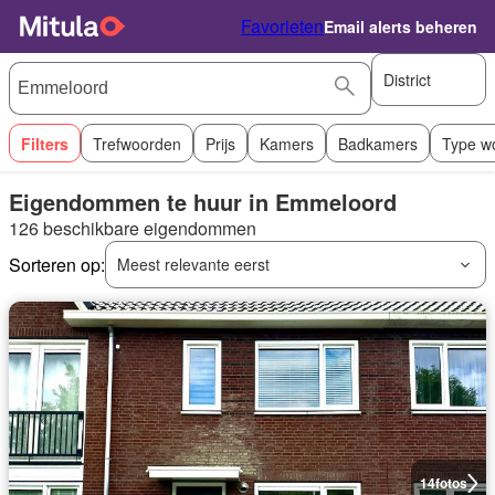
Favorieten
Email alerts beheren
District
Filters
Trefwoorden
Prijs
Kamers
Badkamers
Type w
Eigendommen te huur in Emmeloord
126 beschikbare eigendommen
Sorteren op:
Meest relevante eerst
14
fotos