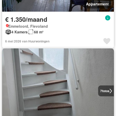
Appartement
€ 1.350/maand
Emmeloord, Flevoland
4 Kamers
68 m²
6 mei 2026 van Huurwoningen
7
fotos