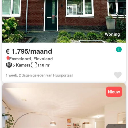
Woning
€ 1.795/maand
Emmeloord, Flevoland
5 Kamers
110 m²
1 week, 2 dagen geleden van Huurportaal
Nieuw