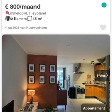
€ 800/maand
Emmeloord, Flevoland
2 Kamers
45 m²
4 jun 2026 van Huurwoningen
6
fotos
Appartement