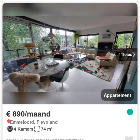
11
fotos
Appartement
€ 890/maand
Emmeloord, Flevoland
4 Kamers
74 m²