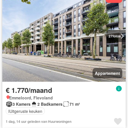
27
fotos
Appartement
€ 1.770/maand
Emmeloord, Flevoland
3 Kamers
2 Badkamers
71 m²
IUitgeruste keuken
1 dag, 14 uur geleden van Huurwoningen