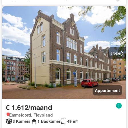
8
fotos
Appartement
€ 1.612/maand
Emmeloord, Flevoland
3 Kamers
1 Badkamer
49 m²