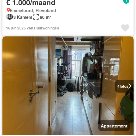
€ 1.000/maand
Emmeloord, Flevoland
3 Kamers
60 m²
16 jun 2026 van Huurwoningen
4
fotos
Appartement