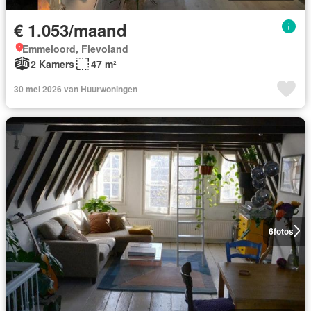
€ 1.053/maand
Emmeloord, Flevoland
2 Kamers
47 m²
30 mei 2026 van Huurwoningen
6
fotos