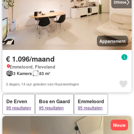
20
fotos
Appartement
€ 1.096/maand
Emmeloord, Flevoland
3 Kamers
83 m²
2 dagen, 14 uur geleden van Huurwoningen
De Erven
Bos en Gaard
Emmeloord
95 resultaten
95 resultaten
95 resultaten
Nieuw