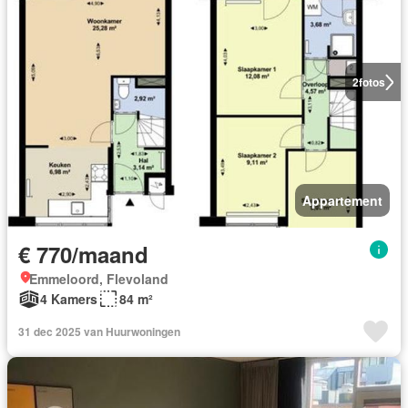
2
fotos
Appartement
€ 770/maand
Emmeloord, Flevoland
4 Kamers
84 m²
31 dec 2025 van Huurwoningen