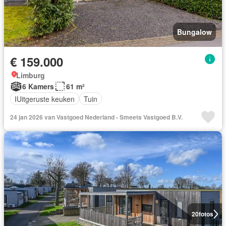
Bungalow
€ 159.000
Limburg
6 Kamers
61 m²
IUitgeruste keuken
Tuin
24 jan 2026 van Vastgoed Nederland - Smeets Vastgoed B.V.
20
fotos