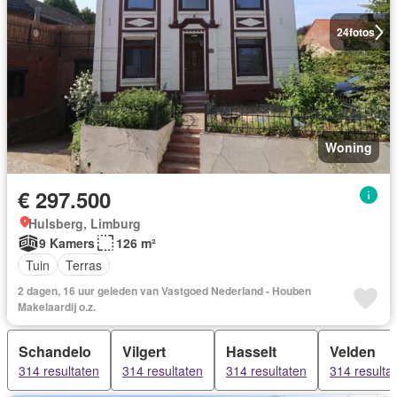
24
fotos
Woning
€ 297.500
Hulsberg, Limburg
9 Kamers
126 m²
Tuin
Terras
2 dagen, 16 uur geleden van Vastgoed Nederland - Houben
Makelaardij o.z.
Schandelo
Vilgert
Hasselt
Velden
314 resultaten
314 resultaten
314 resultaten
314 resulta