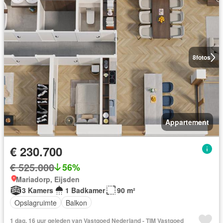
8
fotos
Appartement
€ 230.700
€ 525.000
56%
Mariadorp, Eijsden
3 Kamers
1 Badkamer
90 m²
Opslagruimte
Balkon
1 dag, 16 uur geleden van Vastgoed Nederland - TIM Vastgoed