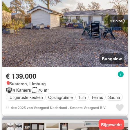
21
fotos
Bungalow
€ 139.000
Susteren, Limburg
4 Kamers
70 m²
IUitgeruste keuken
Opslagruimte
Tuin
Terras
Sauna
11 dec 2025 van Vastgoed Nederland - Smeets Vastgoed B.V.
Bijgewerkt