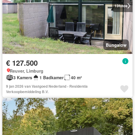
13
fotos
Bungalow
€ 127.500
Reuver, Limburg
3 Kamers
1 Badkamer
40 m²
9 jan 2026 van Vastgoed Nederland - Residentia
Verkoopbemiddeling B.V.