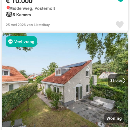
€ 10.000
Middenweg, Posterholt
5 Kamers
25 mei 2026 van Listedbuy
Veel vraag
31
fotos
Woning