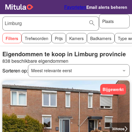
Favorieten
Email alerts beheren
Plaats
Filters
Trefwoorden
Prijs
Kamers
Badkamers
Type w
Eigendommen te koop in Limburg provincie
838 beschikbare eigendommen
Sorteren op:
Meest relevante eerst
Bijgewerkt
30
fotos