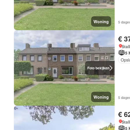
Woning
5 dagen
€ 3
Stal
5 
Opsl
Foto bekijken
Woning
5 dagen
€ 6
Stal
5 