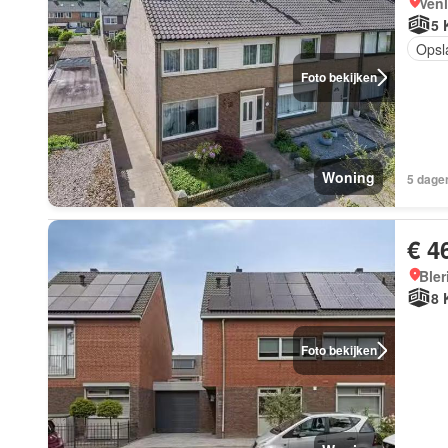
Ven
5 
Opsl
Foto bekijken
Woning
5 dagen
€ 4
Bler
8 
Foto bekijken