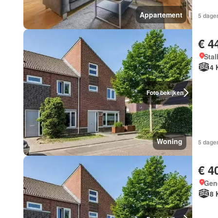
Appartement
5 dagen
€ 4
Stal
4 
Foto bekijken
Woning
5 dagen
€ 4
Gen
8 