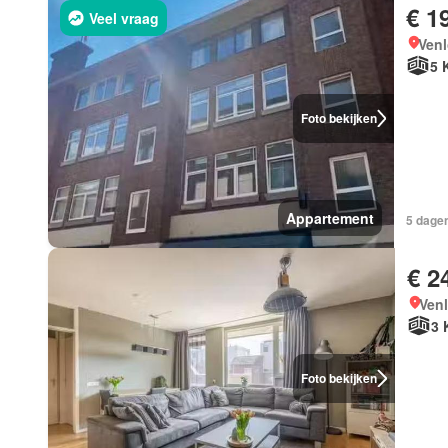
€ 1
Veel vraag
Venl
5 
Foto bekijken
Appartement
5 dagen
€ 2
Ven
3 
Foto bekijken