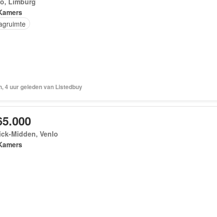
lo, Limburg
Kamers
agruimte
, 4 uur geleden van Listedbuy
65.000
ick-Midden, Venlo
Kamers