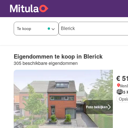
Eigendommen te koop in Blerick
305 beschikbare eigendommen
€ 5
Ven
5 
Opsl
Foto bekijken