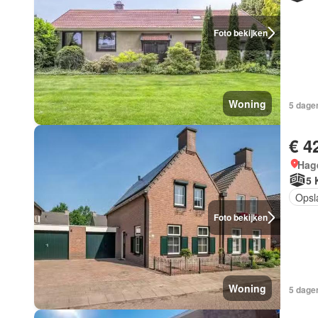
Foto bekijken
Woning
5 dagen
€ 4
Hage
5 
Opsl
Foto bekijken
Woning
5 dagen