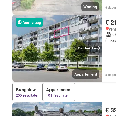
Woning
5 dagen
€ 2
Veel vraag
Ven
3 
Opsl
Foto bekijken
Appartement
5 dagen
Bungalow
Appartement
205 resultaten
101 resultaten
€ 3