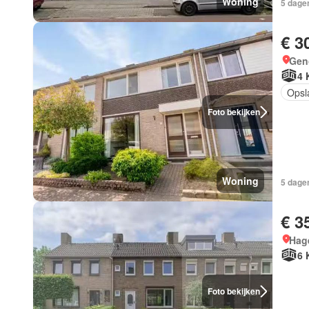
Woning
5 dagen
€ 3
Gen
4 
Opsl
Foto bekijken
Woning
5 dagen
€ 3
Hage
6 
Foto bekijken