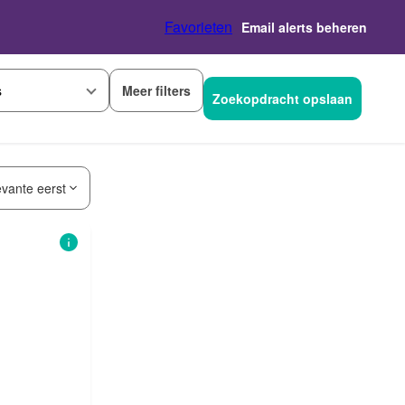
Favorieten
Email alerts beheren
Meer filters
s
Zoekopdracht opslaan
evante eerst