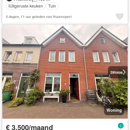
IUitgeruste keuken
Tuin
4 dagen, 11 uur geleden van Huurexpert
28
fotos
Woning
€ 3.500/maand