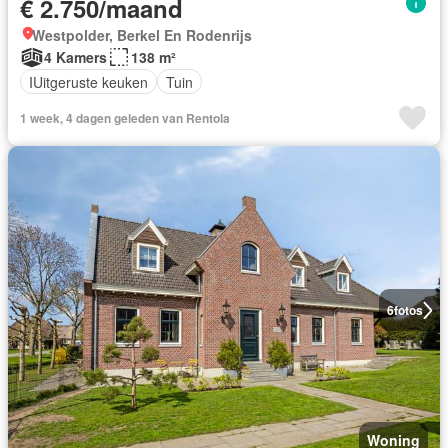
€ 2.750/maand
Westpolder, Berkel En Rodenrijs
4 Kamers
138 m²
IUitgeruste keuken
Tuin
1 week, 4 dagen geleden van Rentola
6
fotos
Woning