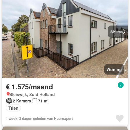
28
fotos
Woning
€ 1.575/maand
Bleiswijk, Zuid Holland
2 Kamers
71 m²
Tillen
1 week, 3 dagen geleden van Huurexpert