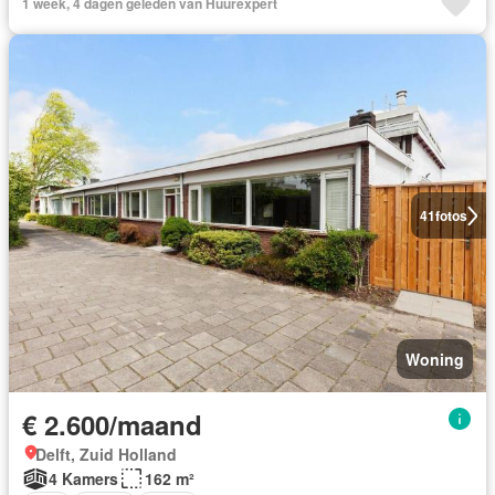
1 week, 4 dagen geleden van Huurexpert
41
fotos
Woning
€ 2.600/maand
Delft, Zuid Holland
4 Kamers
162 m²