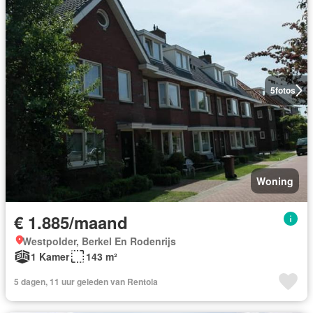
5
fotos
Woning
€ 1.885/maand
Westpolder, Berkel En Rodenrijs
1 Kamer
143 m²
5 dagen, 11 uur geleden van Rentola