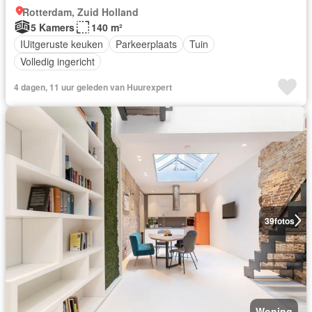
Rotterdam, Zuid Holland
5 Kamers
140 m²
IUitgeruste keuken
Parkeerplaats
Tuin
Volledig ingericht
4 dagen, 11 uur geleden van Huurexpert
39
fotos
Woning