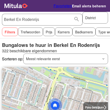
Favorieten
Email alerts beheren
District
Filters
Trefwoorden
Prijs
Kamers
Badkamers
Type w
Bungalows te huur in Berkel En Rodenrijs
322 beschikbare eigendommen
Sorteren op:
Meest relevante eerst
Foto bekijken