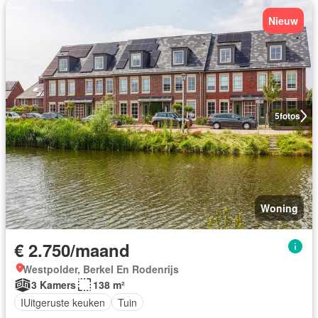
Nieuw
5
fotos
Woning
€ 2.750/maand
Westpolder, Berkel En Rodenrijs
3 Kamers
138 m²
IUitgeruste keuken
Tuin