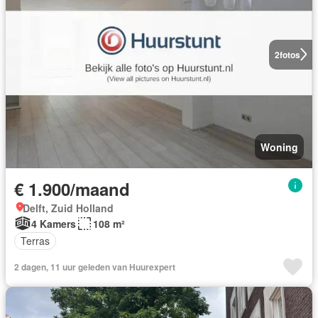
2
fotos
Woning
€ 1.900/maand
Delft, Zuid Holland
4 Kamers
108 m²
Terras
2 dagen, 11 uur geleden van Huurexpert