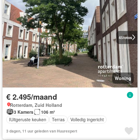
45
fotos
Woning
€ 2.495/maand
Rotterdam, Zuid Holland
3 Kamers
106 m²
IUitgeruste keuken
Terras
Volledig ingericht
3 dagen, 11 uur geleden van Huurexpert