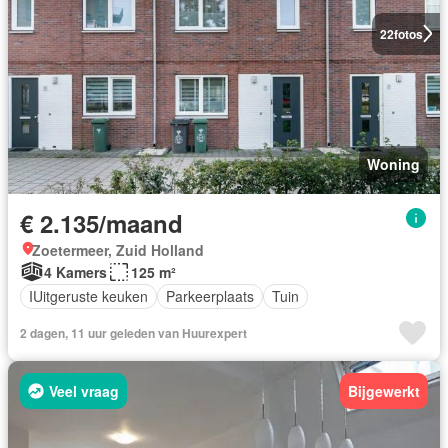
22
fotos
Woning
€ 2.135/maand
Zoetermeer, Zuid Holland
4 Kamers
125 m²
IUitgeruste keuken
Parkeerplaats
Tuin
2 dagen, 11 uur geleden van Huurexpert
Veel vraag
Bijgewerkt