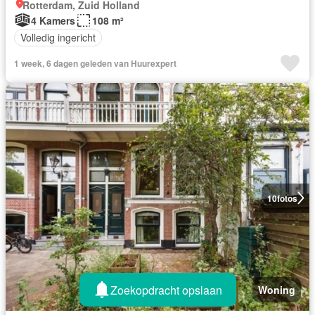
Rotterdam, Zuid Holland
4 Kamers
108 m²
Volledig ingericht
1 week, 6 dagen geleden van Huurexpert
10
fotos
Zoekopdracht opslaan
Woning