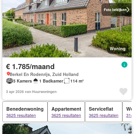
Foto bekijken
Woning
€ 1.785/maand
Berkel En Rodenrijs, Zuid Holland
5 Kamers
1 Badkamer
114 m²
3 apr 2026 van Huurwoningen
Benedenwoning
Appartement
Serviceflat
Wo
3625 resultaten
3625 resultaten
3625 resultaten
314 