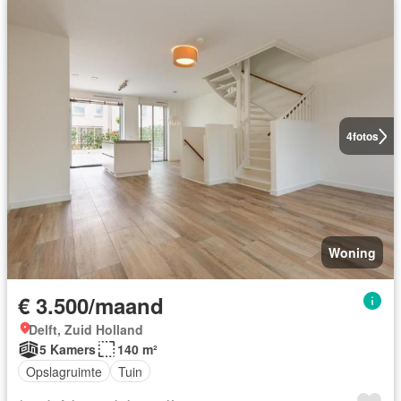
4
fotos
Woning
€ 3.500/maand
Delft, Zuid Holland
5 Kamers
140 m²
Opslagruimte
Tuin