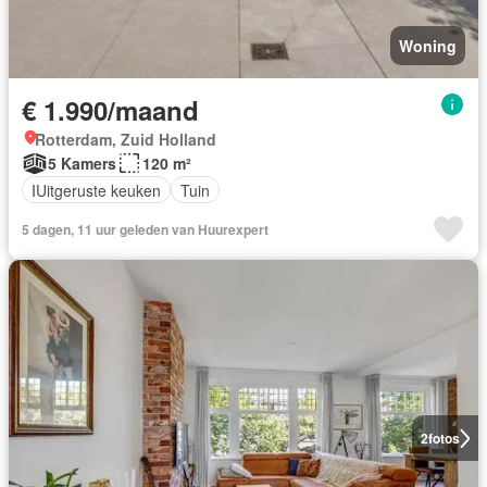
Woning
€ 1.990/maand
Rotterdam, Zuid Holland
5 Kamers
120 m²
IUitgeruste keuken
Tuin
5 dagen, 11 uur geleden van Huurexpert
2
fotos