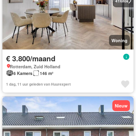
41
fotos
Woning
€ 3.800/maand
Rotterdam, Zuid Holland
6 Kamers
146 m²
1 dag, 11 uur geleden van Huurexpert
Nieuw