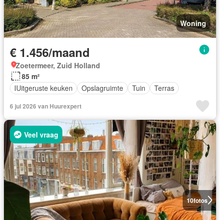
Woning
€ 1.456/maand
Zoetermeer, Zuid Holland
85 m²
IUitgeruste keuken
Opslagruimte
Tuin
Terras
6 jul 2026 van Huurexpert
Veel vraag
10
fotos