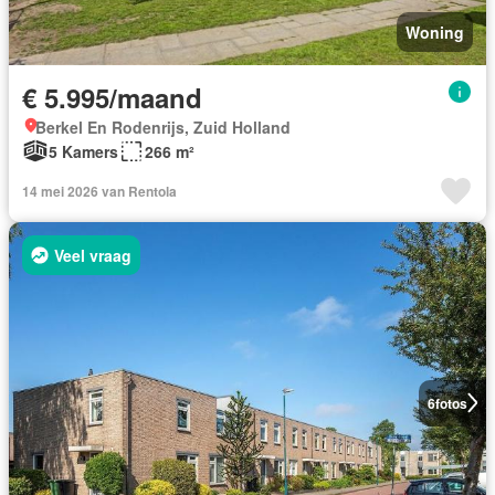
Woning
€ 5.995/maand
Berkel En Rodenrijs, Zuid Holland
5 Kamers
266 m²
14 mei 2026 van Rentola
Veel vraag
6
fotos