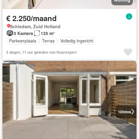
€ 2.250/maand
Schiedam, Zuid Holland
3 Kamers
135 m²
Parkeerplaats
Terras
Volledig ingericht
5 dagen, 11 uur geleden van Huurexpert
10
fotos