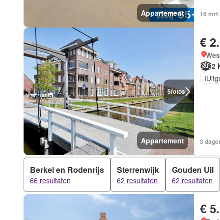
Appartement
16 mrt
€ 2
West
2 
IUit
5
fotos
Appartement
3 dagen
Berkel en Rodenrijs
Sterrenwijk
Gouden Uil
66 resultaten
62 resultaten
62 resultaten
€ 5