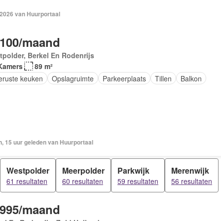
 2026 van Huurportaal
.100/maand
polder, Berkel En Rodenrijs
Kamers
89 m²
geruste keuken
Opslagruimte
Parkeerplaats
Tillen
Balkon
, 15 uur geleden van Huurportaal
Westpolder
Meerpolder
Parkwijk
Merenwijk
61 resultaten
60 resultaten
59 resultaten
56 resultaten
.995/maand