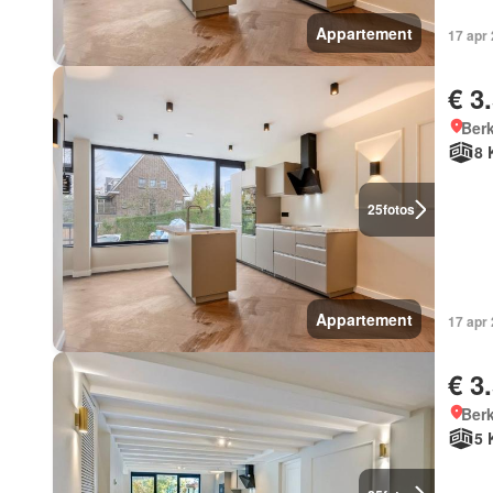
Appartement
17 apr
€ 3
Berk
8 
25
fotos
Appartement
17 apr
€ 3
Berk
5 