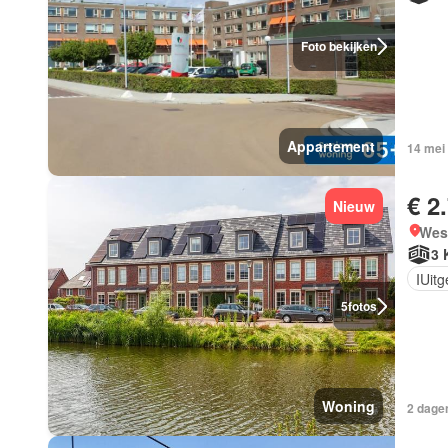
Foto bekijken
Appartement
14 mei
€ 2
Nieuw
West
3 
IUit
5
fotos
Woning
2 dagen