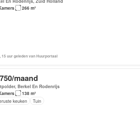
el En Rodenrijs, Zuid Holland
Kamers
266 m²
, 15 uur geleden van Huurportaal
.750/maand
polder, Berkel En Rodenrijs
Kamers
138 m²
geruste keuken
Tuin