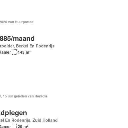
 2026 van Huurportaal
.885/maand
polder, Berkel En Rodenrijs
Kamer
143 m²
, 15 uur geleden van Rentola
dplegen
el En Rodenrijs, Zuid Holland
Kamer
20 m²