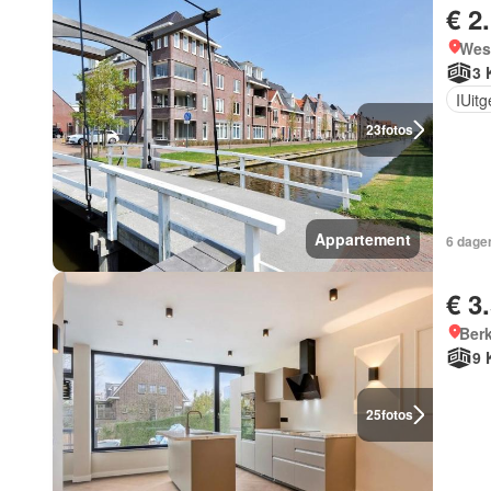
€ 2
West
3 
IUit
23
fotos
Appartement
6 dagen
€ 3
Berk
9 
25
fotos