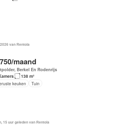
 2026 van Rentola
.750/maand
polder, Berkel En Rodenrijs
Kamers
138 m²
geruste keuken
Tuin
, 15 uur geleden van Rentola