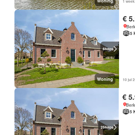
Woning
1 week
€ 5
Berk
5 
6
fotos
Woning
10 jul 
€ 5
Berk
5 
25
fotos