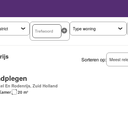
ijs
Sorteren op:
Meest rel
dplegen
el En Rodenrijs, Zuid Holland
Kamer
20 m²