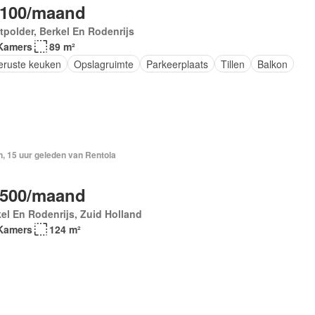
.100/maand
polder, Berkel En Rodenrijs
Kamers
89 m²
geruste keuken
Opslagruimte
Parkeerplaats
Tillen
Balkon
, 15 uur geleden van Rentola
.500/maand
el En Rodenrijs, Zuid Holland
Kamers
124 m²