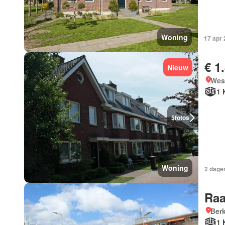
Woning
17 apr
€ 1
Nieuw
West
1 
5
fotos
Woning
2 dagen
Raa
Berk
1 