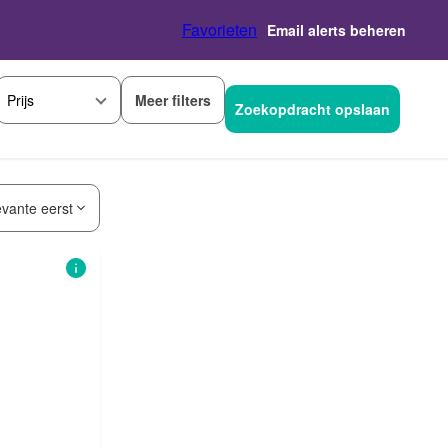
Favorieten
Email alerts beheren
Meer filters
Prijs
Zoekopdracht opslaan
evante eerst