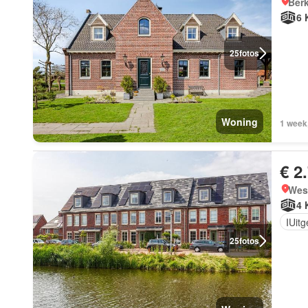
Berk
6 
25
fotos
Woning
1 week
€ 2
West
4 
IUit
25
fotos