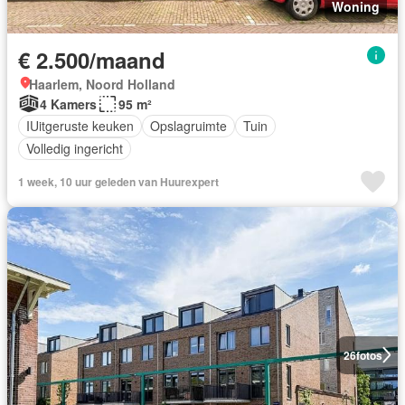
Woning
€ 2.500/maand
Haarlem, Noord Holland
4 Kamers
95 m²
IUitgeruste keuken
Opslagruimte
Tuin
Volledig ingericht
1 week, 10 uur geleden van Huurexpert
26
fotos