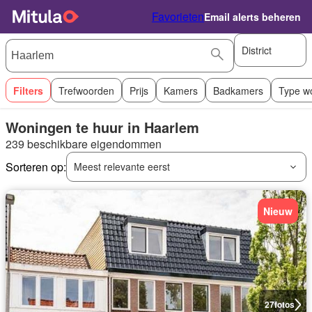
Favorieten
Email alerts beheren
District
Filters
Trefwoorden
Prijs
Kamers
Badkamers
Type w
Woningen te huur in Haarlem
239 beschikbare eigendommen
Sorteren op:
Meest relevante eerst
Nieuw
27
fotos