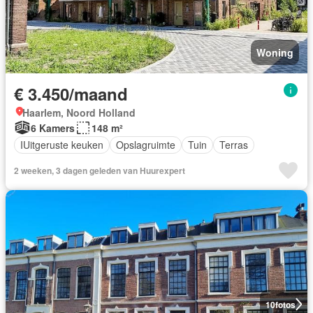
Woning
€ 3.450/maand
Haarlem, Noord Holland
6 Kamers
148 m²
IUitgeruste keuken
Opslagruimte
Tuin
Terras
2 weeken, 3 dagen geleden van Huurexpert
10
fotos