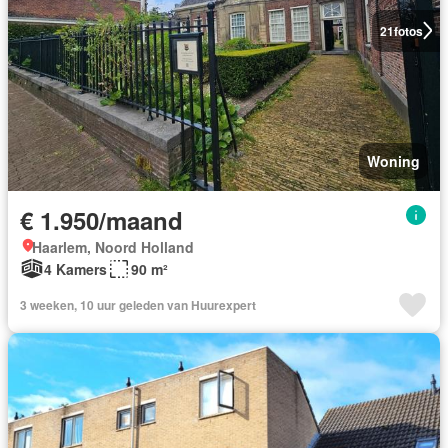
21
fotos
Woning
€ 1.950/maand
Haarlem, Noord Holland
4 Kamers
90 m²
3 weeken, 10 uur geleden van Huurexpert