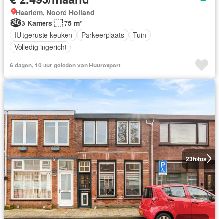
Haarlem, Noord Holland
3 Kamers
75 m²
IUitgeruste keuken
Parkeerplaats
Tuin
Volledig ingericht
6 dagen, 10 uur geleden van Huurexpert
23
fotos