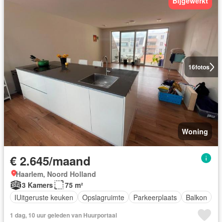
Bijgewerkt
16
fotos
Woning
€ 2.645/maand
Haarlem, Noord Holland
3 Kamers
75 m²
IUitgeruste keuken
Opslagruimte
Parkeerplaats
Balkon
1 dag, 10 uur geleden van Huurportaal