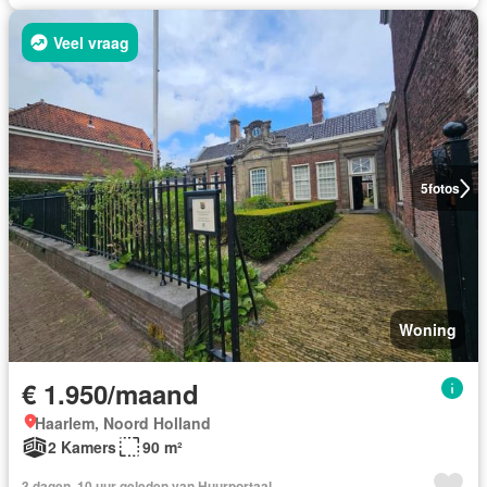
Veel vraag
5
fotos
Woning
€ 1.950/maand
Haarlem, Noord Holland
2 Kamers
90 m²
3 dagen, 10 uur geleden van Huurportaal