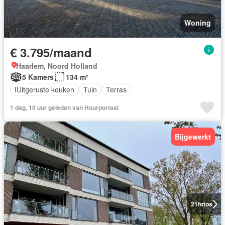
Woning
€ 3.795/maand
Haarlem, Noord Holland
5 Kamers
134 m²
IUitgeruste keuken
Tuin
Terras
1 dag, 10 uur geleden van Huurportaal
Bijgewerkt
21
fotos