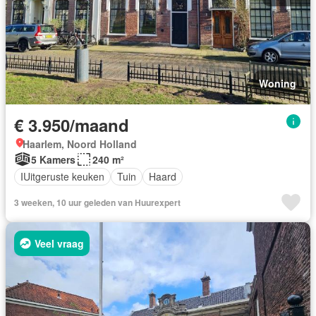
Woning
€ 3.950/maand
Haarlem, Noord Holland
5 Kamers
240 m²
IUitgeruste keuken
Tuin
Haard
3 weeken, 10 uur geleden van Huurexpert
Veel vraag