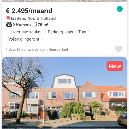
€ 2.495/maand
Haarlem, Noord Holland
2 Kamers
75 m²
IUitgeruste keuken
Parkeerplaats
Tuin
Volledig ingericht
1 dag, 10 uur geleden van Huurportaal
Nieuw
6
fotos