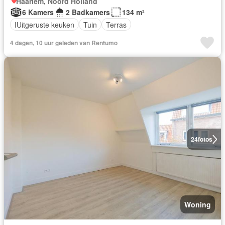
Haarlem, Noord Holland
6 Kamers
2 Badkamers
134 m²
IUitgeruste keuken
Tuin
Terras
4 dagen, 10 uur geleden van Rentumo
24
fotos
Woning