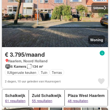
54
fotos
Woning
€ 3.795/maand
Haarlem, Noord Holland
6 Kamers
134 m²
IUitgeruste keuken
Tuin
Terras
2 dagen, 10 uur geleden van Huurexpert
Schalkwijk
Zuid Schalkwijk
Plaza West Haarlem
61 resultaten
55 resultaten
48 resultaten