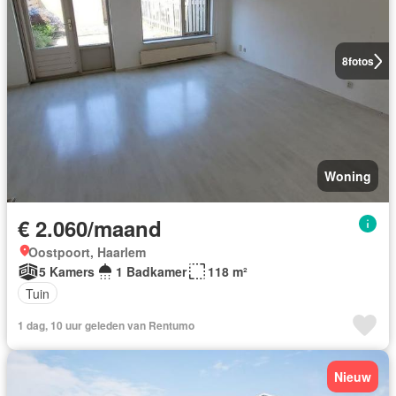
8
fotos
Woning
€ 2.060/maand
Oostpoort, Haarlem
5 Kamers
1 Badkamer
118 m²
Tuin
1 dag, 10 uur geleden van Rentumo
Nieuw