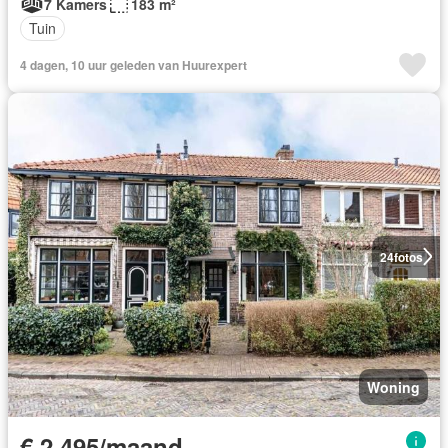
7 Kamers
183 m²
Tuin
4 dagen, 10 uur geleden van Huurexpert
24
fotos
Woning
€ 2.495/maand