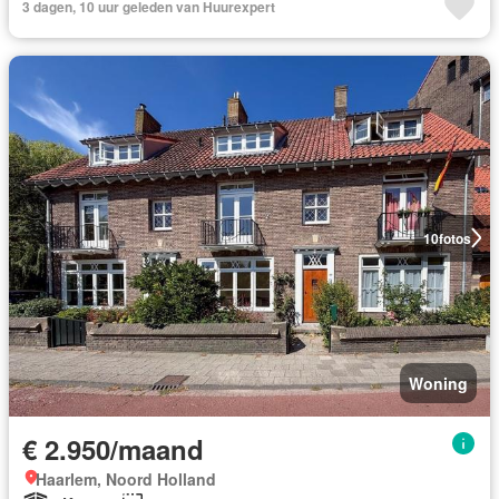
3 dagen, 10 uur geleden van Huurexpert
10
fotos
Woning
€ 2.950/maand
Haarlem, Noord Holland