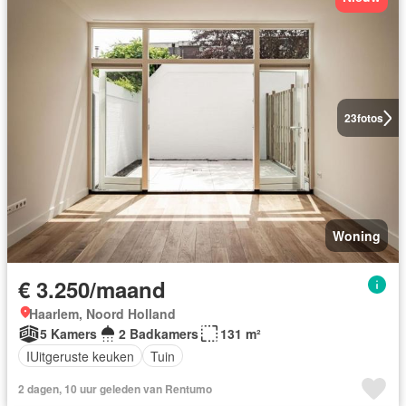
23
fotos
Woning
€ 3.250/maand
Haarlem, Noord Holland
5 Kamers
2 Badkamers
131 m²
IUitgeruste keuken
Tuin
2 dagen, 10 uur geleden van Rentumo