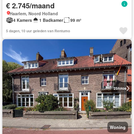
€ 2.745/maand
Haarlem, Noord Holland
4 Kamers
1 Badkamer
99 m²
5 dagen, 10 uur geleden van Rentumo
25
fotos
Woning