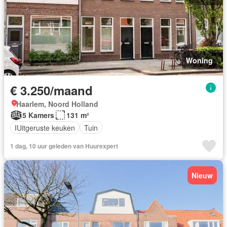
Woning
€ 3.250/maand
Haarlem, Noord Holland
5 Kamers
131 m²
IUitgeruste keuken
Tuin
1 dag, 10 uur geleden van Huurexpert
Nieuw