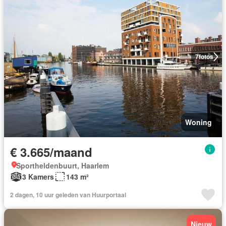
7
fotos
Woning
€ 3.665/maand
Sportheldenbuurt, Haarlem
3 Kamers
143 m²
2 dagen, 10 uur geleden van Huurportaal
Nieuw