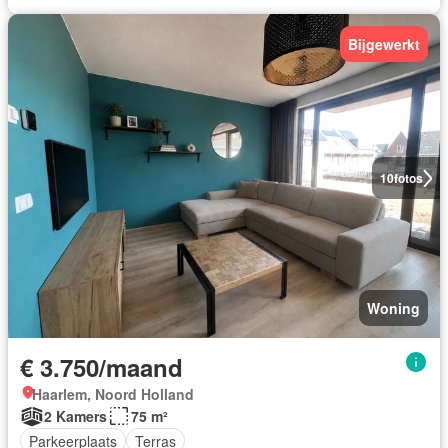
Bijgewerkt
10
fotos
Woning
€ 3.750/maand
Haarlem, Noord Holland
2 Kamers
75 m²
Parkeerplaats
Terras