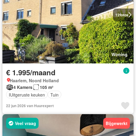
12
fotos
Woning
€ 1.995/maand
Haarlem, Noord Holland
4 Kamers
105 m²
IUitgeruste keuken
Tuin
22 jun 2026 van Huurexpert
Veel vraag
Bijgewerkt