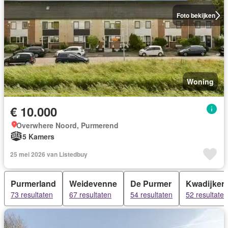
Foto bekijken
Woning
€ 10.000
Overwhere Noord, Purmerend
5 Kamers
25 mei 2026 van Listedbuy
Purmerland
Weidevenne
De Purmer
Kwadijker
73 resultaten
67 resultaten
54 resultaten
52 resultaten