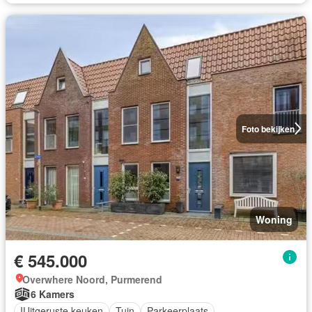
Foto bekijken
Woning
€ 545.000
Overwhere Noord, Purmerend
6 Kamers
IUitgeruste keuken
Tuin
Parkeerplaats