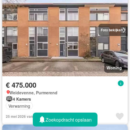
Foto bekijken
Woning
€ 475.000
Weidevenne, Purmerend
4 Kamers
Verwarming
25 mei 2026 van Listedbuy
Zoekopdracht opslaan