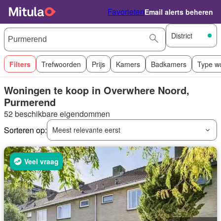
Favorieten
Email alerts beheren
District
Filters
Trefwoorden
Prijs
Kamers
Badkamers
Type w
Woningen te koop in Overwhere Noord,
Purmerend
52 beschikbare eigendommen
Sorteren op:
Meest relevante eerst
Veel vraag