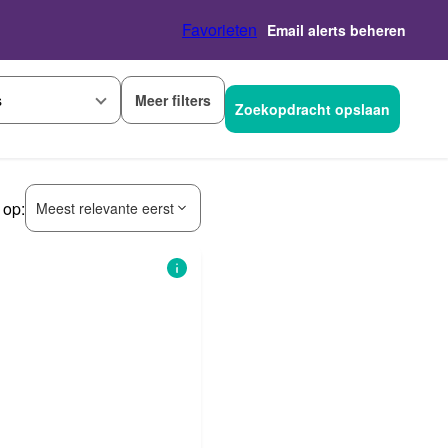
Favorieten
Email alerts beheren
Meer filters
s
Zoekopdracht opslaan
 op:
Meest relevante eerst