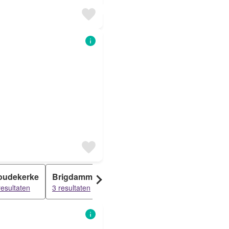
oudekerke
Brigdamme
Klein valkenisse
resultaten
3 resultaten
3 resultaten