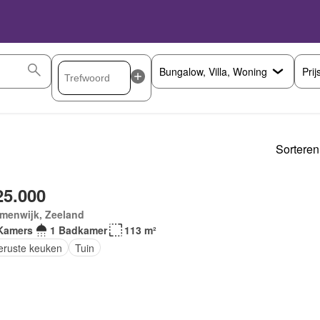
Prij
Sorteren
25.000
omenwijk, Zeeland
Kamers
1 Badkamer
113 m²
geruste keuken
Tuin