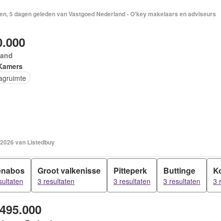
en, 5 dagen geleden van Vastgoed Nederland - O'key makelaars en adviseurs
0.000
land
Kamers
agruimte
 2026 van Listedbuy
enabos
Groot valkenisse
Pitteperk
Buttinge
K
sultaten
3 resultaten
3 resultaten
3 resultaten
3 
.495.000