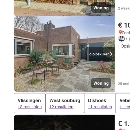
Woning
2 week
€ 1
Zee
7 
Opsl
Foto bekijken
Woning
25 mei
Vlissingen
West souburg
Dishoek
Veb
12 resultaten
12 resultaten
11 resultaten
11 re
€ 1