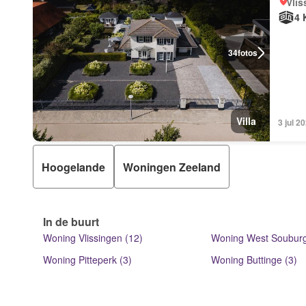
Vlis
4 
34
fotos
Villa
3 jul 
Hoogelande
Woningen Zeeland
In de buurt
Woning Vlissingen (12)
Woning West Souburg
Woning Pitteperk (3)
Woning Buttinge (3)