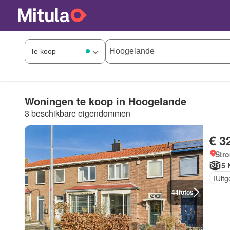
Woningen te koop in Hoogelande
3 beschikbare eigendommen
€ 3
Str
5 
IUit
44
fotos