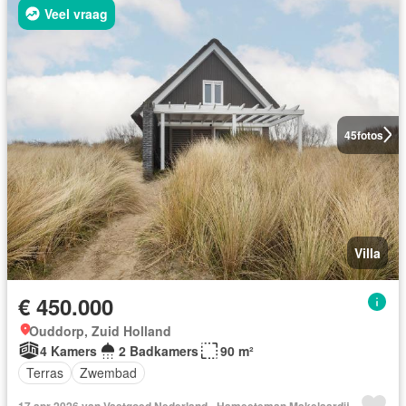
Veel vraag
45
fotos
Villa
€ 450.000
Ouddorp, Zuid Holland
4 Kamers
2 Badkamers
90 m²
Terras
Zwembad
17 apr 2026 van Vastgoed Nederland - Hameeteman Makelaardij