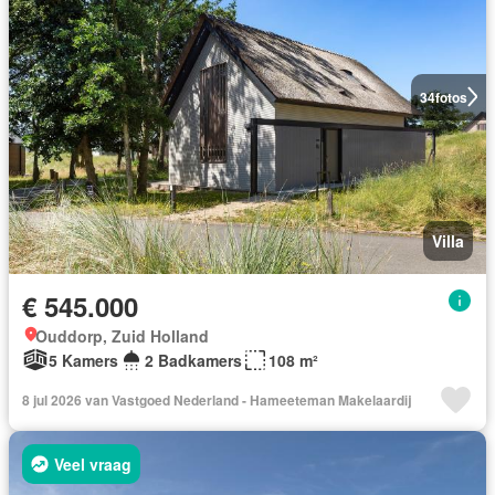
34
fotos
Villa
€ 545.000
Ouddorp, Zuid Holland
5 Kamers
2 Badkamers
108 m²
8 jul 2026 van Vastgoed Nederland - Hameeteman Makelaardij
Veel vraag