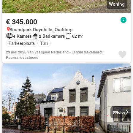
Woning
€ 345.000
Strandpark Duynhille, Ouddorp
4 Kamers
2 Badkamers
62 m²
Parkeerplaats
Tuin
23 mei 2026 van Vastgoed Nederland - Landal Makelaardij
Recreatievastgoed
60
fotos