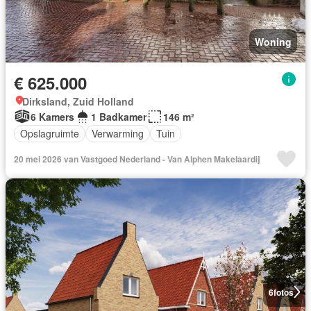
Woning
€ 625.000
Dirksland, Zuid Holland
6 Kamers
1 Badkamer
146 m²
Opslagruimte
Verwarming
Tuin
20 mei 2026 van Vastgoed Nederland - Van Alphen Makelaardij
6
fotos