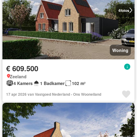
4
fotos
Woning
€ 609.500
Zeeland
4 Kamers
1 Badkamer
102 m²
17 apr 2026 van Vastgoed Nederland - Ons Wooneiland