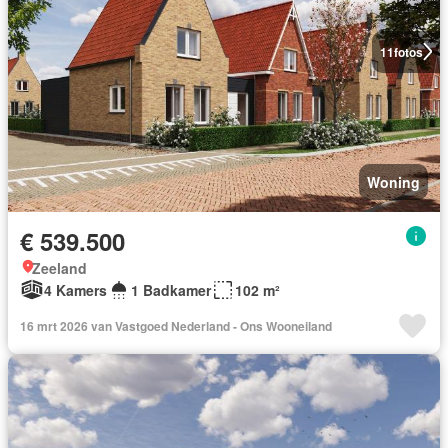
11
fotos
Woning
€ 539.500
Zeeland
4 Kamers
1 Badkamer
102 m²
16 mrt 2026 van Vastgoed Nederland - Ons Wooneiland