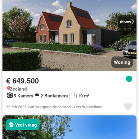
6
fotos
Woning
€ 649.500
Zeeland
5 Kamers
2 Badkamers
119 m²
25 feb 2026 van Vastgoed Nederland - Ons Wooneiland
Veel vraag