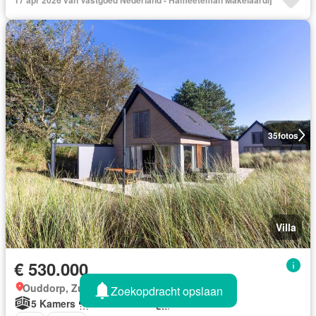
35
fotos
Villa
€ 530.000
Ouddorp, Zuid Holland
Zoekopdracht opslaan
5 Kamers
2 Badkamers
108 m²