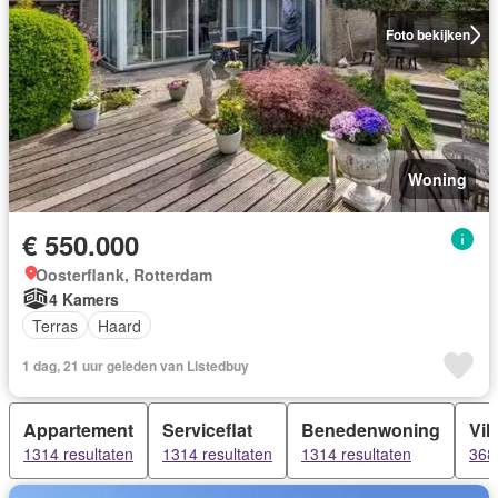
Foto bekijken
Woning
€ 550.000
Oosterflank, Rotterdam
4 Kamers
Terras
Haard
1 dag, 21 uur geleden van Listedbuy
Appartement
Serviceflat
Benedenwoning
Vill
1314 resultaten
1314 resultaten
1314 resultaten
368 