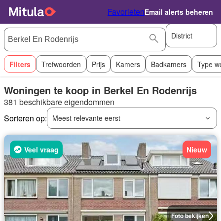
Favorieten
Email alerts beheren
District
Filters
Trefwoorden
Prijs
Kamers
Badkamers
Type w
Woningen te koop in Berkel En Rodenrijs
381 beschikbare eigendommen
Sorteren op:
Meest relevante eerst
Veel vraag
Nieuw
Foto bekijken