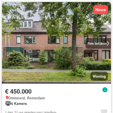
Nieuw
Foto bekijken
Woning
€ 450.000
Ommoord, Rotterdam
6 Kamers
1 dag, 21 uur geleden van Listedbuy