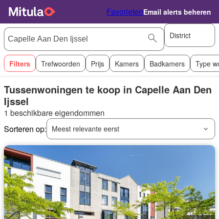
Favorieten
Email alerts beheren
District
Filters
Trefwoorden
Prijs
Kamers
Badkamers
Type w
Tussenwoningen te koop in Capelle Aan Den
Ijssel
1 beschikbare eigendommen
Sorteren op:
Meest relevante eerst