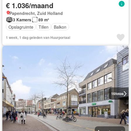
€ 1.036/maand
Papendrecht, Zuid Holland
3 Kamers
89 m²
Opslagruimte
Tillen
Balkon
1 week, 1 dag geleden van Huurportaal
16
fotos