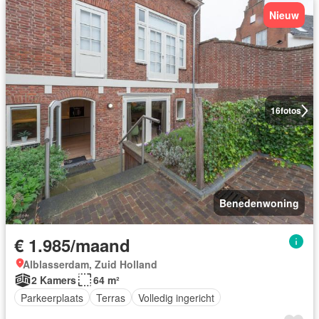
Nieuw
16
fotos
Benedenwoning
€ 1.985/maand
Alblasserdam, Zuid Holland
2 Kamers
64 m²
Parkeerplaats
Terras
Volledig ingericht