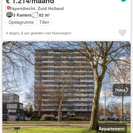
€ 1.214/maand
Papendrecht, Zuid Holland
3 Kamers
82 m²
Opslagruimte
Tillen
4 dagen, 8 uur geleden van Huurexpert
7
fotos
Appartement