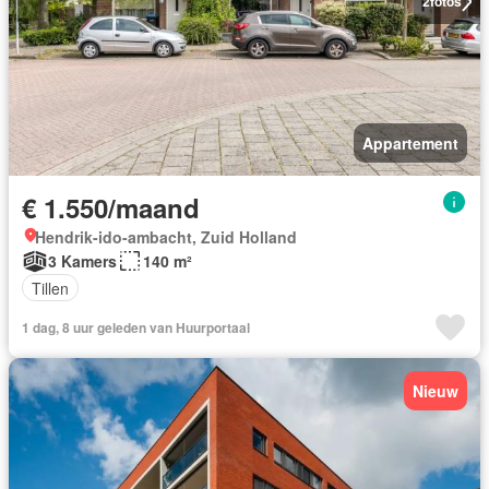
2
fotos
Appartement
€ 1.550/maand
Hendrik-ido-ambacht, Zuid Holland
3 Kamers
140 m²
Tillen
1 dag, 8 uur geleden van Huurportaal
Nieuw