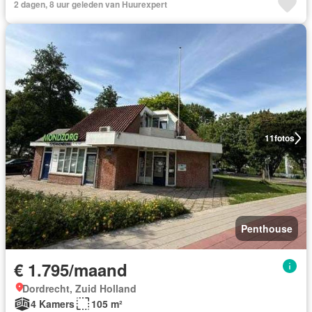
2 dagen, 8 uur geleden van Huurexpert
11
fotos
Penthouse
€ 1.795/maand
Dordrecht, Zuid Holland
4 Kamers
105 m²