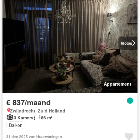
6
fotos
Appartement
€ 837/maand
Zwijndrecht, Zuid Holland
3 Kamers
86 m²
Balkon
31 dec 2025 van Huurwoningen