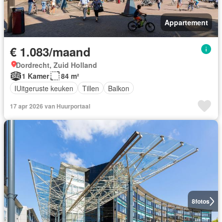
Appartement
€ 1.083/maand
Dordrecht, Zuid Holland
1 Kamer
84 m²
IUitgeruste keuken
Tillen
Balkon
17 apr 2026 van Huurportaal
8
fotos