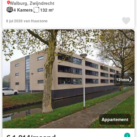
Walburg, Zwijndrecht
4 Kamers
132 m²
8 jul 2026 van Huurzone
12
fotos
Appartement