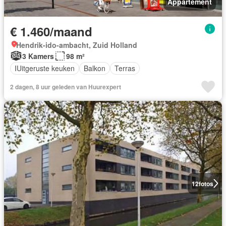
Appartement
€ 1.460/maand
Hendrik-ido-ambacht, Zuid Holland
3 Kamers
98 m²
IUitgeruste keuken
Balkon
Terras
2 dagen, 8 uur geleden van Huurexpert
12
fotos