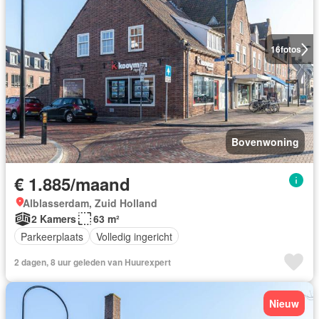
16
fotos
Bovenwoning
€ 1.885/maand
Alblasserdam, Zuid Holland
2 Kamers
63 m²
Parkeerplaats
Volledig ingericht
2 dagen, 8 uur geleden van Huurexpert
Nieuw