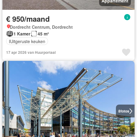
Appartement
€ 950/maand
Dordrecht Centrum, Dordrecht
1 Kamer
45 m²
IUitgeruste keuken
17 apr 2026 van Huurportaal
8
fotos