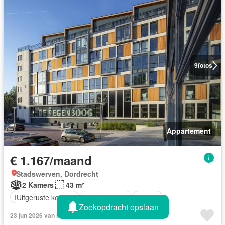
9
fotos
Appartement
€ 1.167/maand
Stadswerven, Dordrecht
2 Kamers
43 m²
IUitgeruste keuken
Parkeerplaats
Balkon
Zoekopdracht opslaan
23 jun 2026 van Huurportaal