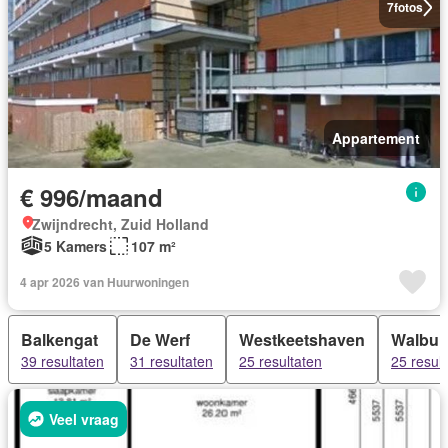
7
fotos
Appartement
€ 996/maand
Zwijndrecht, Zuid Holland
5 Kamers
107 m²
4 apr 2026 van Huurwoningen
Balkengat
De Werf
Westkeetshaven
Walbur
39 resultaten
31 resultaten
25 resultaten
25 resul
Veel vraag