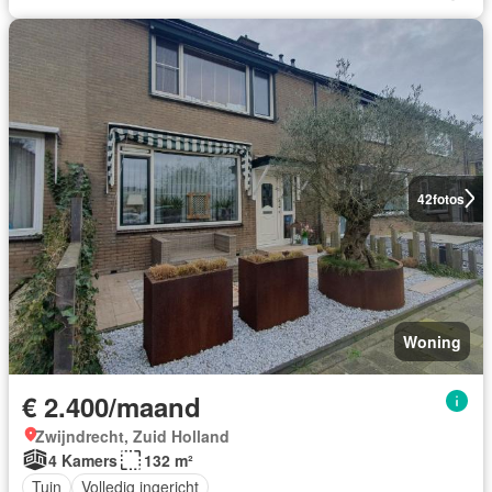
42
fotos
Woning
€ 2.400/maand
Zwijndrecht, Zuid Holland
4 Kamers
132 m²
Tuin
Volledig ingericht