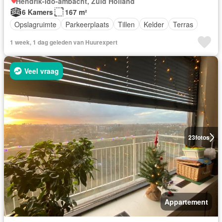
Hendrik-ido-ambacht, Zuid Holland
6 Kamers
167 m²
Opslagruimte
Parkeerplaats
Tillen
Kelder
Terras
1 week, 1 dag geleden van Huurexpert
Veel vraag
23
fotos
Appartement