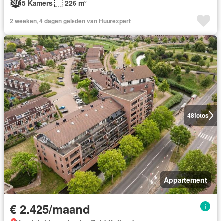
5 Kamers
226 m²
2 weeken, 4 dagen geleden van Huurexpert
48
fotos
Appartement
€ 2.425/maand