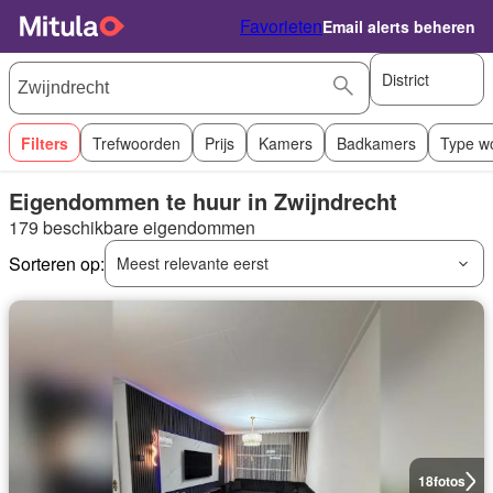
Favorieten
Email alerts beheren
District
Filters
Trefwoorden
Prijs
Kamers
Badkamers
Type w
Eigendommen te huur in Zwijndrecht
179 beschikbare eigendommen
Sorteren op:
Meest relevante eerst
18
fotos