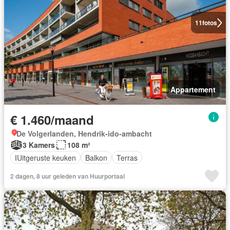
11
fotos
Appartement
€ 1.460/maand
De Volgerlanden, Hendrik-ido-ambacht
3 Kamers
108 m²
IUitgeruste keuken
Balkon
Terras
2 dagen, 8 uur geleden van Huurportaal