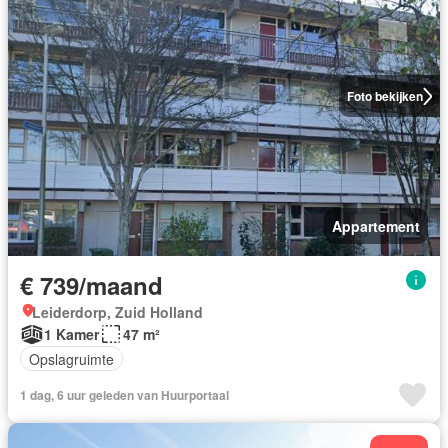
Foto bekijken
Appartement
€ 739/maand
Leiderdorp, Zuid Holland
1 Kamer
47 m²
Opslagruimte
1 dag, 6 uur geleden van Huurportaal