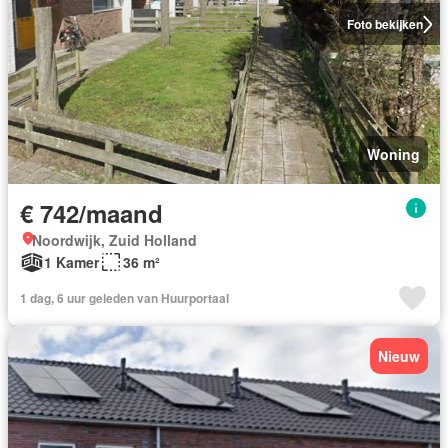
Foto bekijken
Woning
€ 742/maand
Noordwijk, Zuid Holland
1 Kamer
36 m²
1 dag, 6 uur geleden van Huurportaal
Nieuw