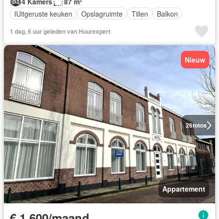
4 Kamers
87 m²
IUitgeruste keuken
Opslagruimte
Tillen
Balkon
1 dag, 6 uur geleden van Huurexpert
Nieuw
26
fotos
Appartement
€ 1.600/maand