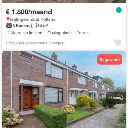
€ 1.800/maand
Teijlingen, Zuid Holland
3 Kamers
84 m²
IUitgeruste keuken
Opslagruimte
Terras
1 dag, 6 uur geleden van Huurexpert
Bijgewerkt
35
fotos