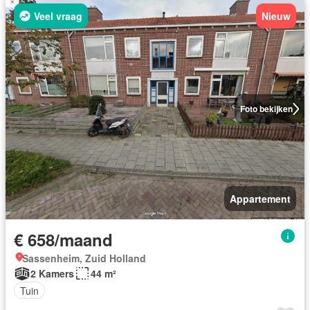
Veel vraag
Nieuw
Foto bekijken
Appartement
€ 658/maand
Sassenheim, Zuid Holland
2 Kamers
44 m²
Tuin