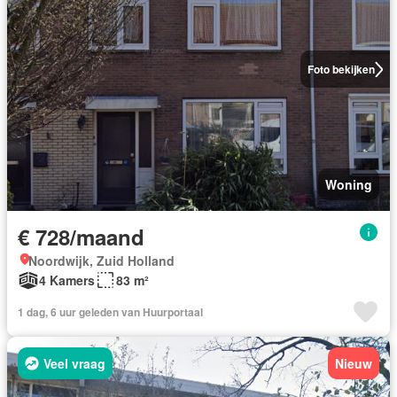
Foto bekijken
Woning
€ 728/maand
Noordwijk, Zuid Holland
4 Kamers
83 m²
1 dag, 6 uur geleden van Huurportaal
Veel vraag
Nieuw