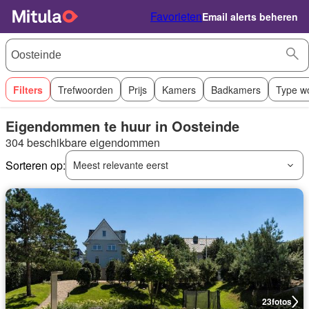
Favorieten
Email alerts beheren
Filters
Trefwoorden
Prijs
Kamers
Badkamers
Type w
Eigendommen te huur in Oosteinde
304 beschikbare eigendommen
Sorteren op:
Meest relevante eerst
23
fotos