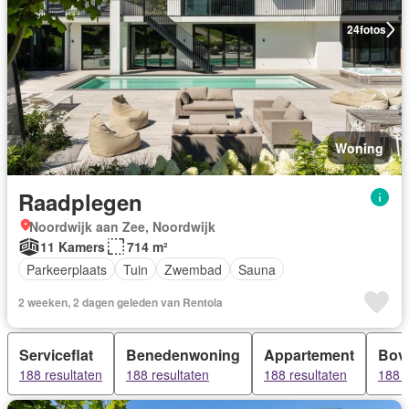
24
fotos
Woning
Raadplegen
Noordwijk aan Zee, Noordwijk
11 Kamers
714 m²
Parkeerplaats
Tuin
Zwembad
Sauna
2 weeken, 2 dagen geleden van Rentola
Serviceflat
Benedenwoning
Appartement
Bov
188 resultaten
188 resultaten
188 resultaten
188 r