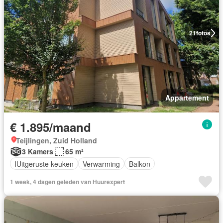
21
fotos
Appartement
€ 1.895/maand
Teijlingen, Zuid Holland
3 Kamers
65 m²
IUitgeruste keuken
Verwarming
Balkon
1 week, 4 dagen geleden van Huurexpert