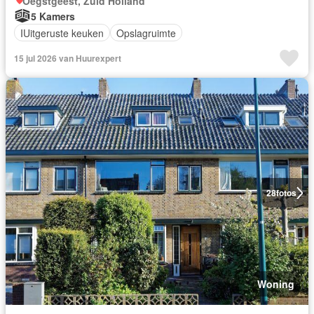
Oegstgeest, Zuid Holland
5 Kamers
IUitgeruste keuken
Opslagruimte
15 jul 2026 van Huurexpert
28
fotos
Woning