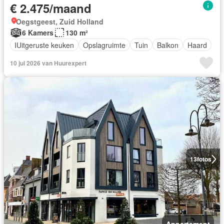
€ 2.475/maand
Oegstgeest, Zuid Holland
6 Kamers
130 m²
IUitgeruste keuken
Opslagruimte
Tuin
Balkon
Haard
10 jul 2026 van Huurexpert
13
fotos