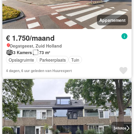
Appartement
€ 1.750/maand
Oegstgeest, Zuid Holland
3 Kamers
73 m²
Opslagruimte
Parkeerplaats
Tuin
4 dagen, 6 uur geleden van Huurexpert
34
fotos