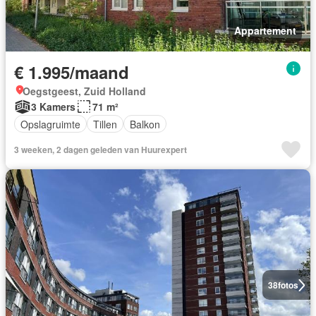
Appartement
€ 1.995/maand
Oegstgeest, Zuid Holland
3 Kamers
71 m²
Opslagruimte
Tillen
Balkon
3 weeken, 2 dagen geleden van Huurexpert
38
fotos