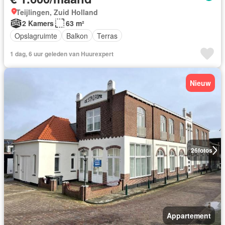
Teijlingen, Zuid Holland
2 Kamers
63 m²
Opslagruimte
Balkon
Terras
1 dag, 6 uur geleden van Huurexpert
Nieuw
26
fotos
Appartement