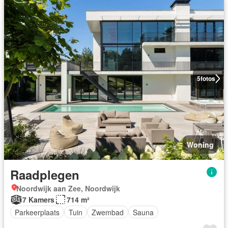
5
fotos
Woning
Raadplegen
Noordwijk aan Zee, Noordwijk
7 Kamers
714 m²
Parkeerplaats
Tuin
Zwembad
Sauna