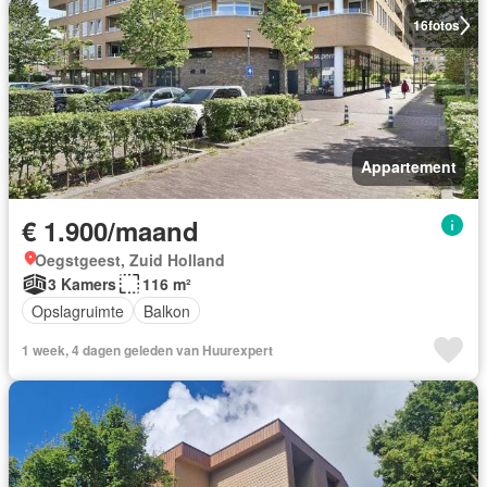
16
fotos
Appartement
€ 1.900/maand
Oegstgeest, Zuid Holland
3 Kamers
116 m²
Opslagruimte
Balkon
1 week, 4 dagen geleden van Huurexpert