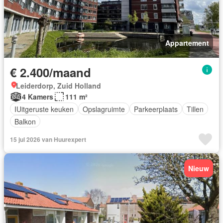
Appartement
€ 2.400/maand
Leiderdorp, Zuid Holland
4 Kamers
111 m²
IUitgeruste keuken
Opslagruimte
Parkeerplaats
Tillen
Balkon
15 jul 2026 van Huurexpert
Nieuw