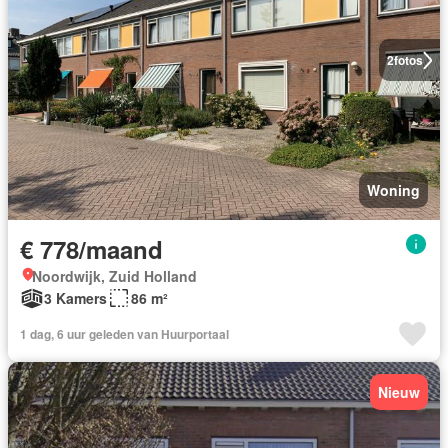
2
fotos
Woning
€ 778/maand
Noordwijk, Zuid Holland
3 Kamers
86 m²
1 dag, 6 uur geleden van Huurportaal
Nieuw