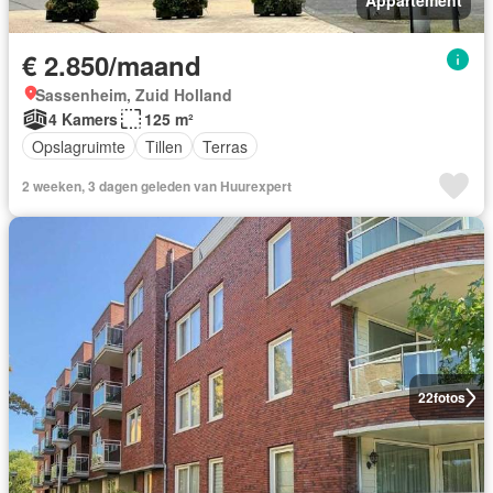
Appartement
€ 2.850/maand
Sassenheim, Zuid Holland
4 Kamers
125 m²
Opslagruimte
Tillen
Terras
2 weeken, 3 dagen geleden van Huurexpert
22
fotos