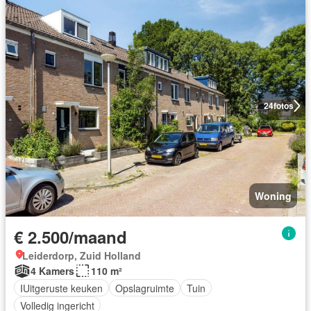
24
fotos
Woning
€ 2.500/maand
Leiderdorp, Zuid Holland
4 Kamers
110 m²
IUitgeruste keuken
Opslagruimte
Tuin
Volledig ingericht