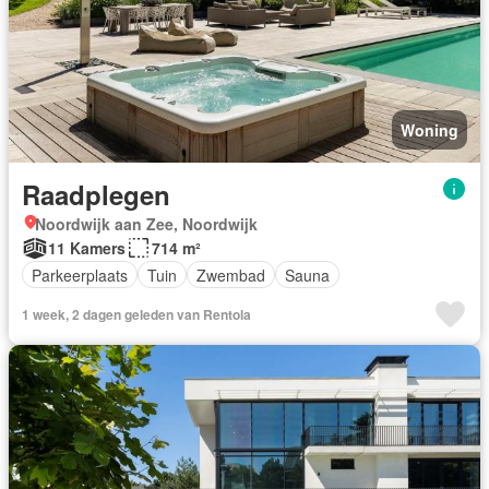
Woning
Raadplegen
Noordwijk aan Zee, Noordwijk
11 Kamers
714 m²
Parkeerplaats
Tuin
Zwembad
Sauna
1 week, 2 dagen geleden van Rentola