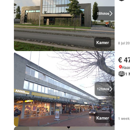
18
fotos
Kamer
8 jul 
€ 4
Haar
1 
12
fotos
Kamer
1 week