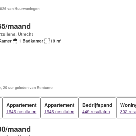
2026 van Huurwoningen
55/maand
zuilens, Utrecht
Kamer
1 Badkamer
19 m²
n, 20 uur geleden van Rentumo
Appartement
Appartement
Bedrijfspand
Wonin
1646 resultaten
1646 resultaten
449 resultaten
302 resu
30/maand