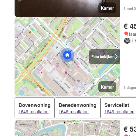
Kamer
8 mei 
€ 4
Haar
1 
Foto bekijken
Kamer
3 dage
Bovenwoning
Benedenwoning
Serviceflat
1646 resultaten
1646 resultaten
1646 resultaten
€ 5