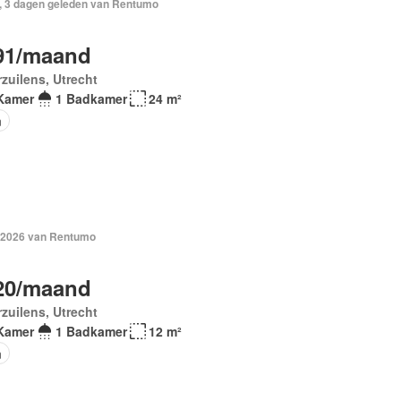
, 3 dagen geleden van Rentumo
91/maand
zuilens, Utrecht
Kamer
1 Badkamer
24 m²
n
 2026 van Rentumo
20/maand
zuilens, Utrecht
Kamer
1 Badkamer
12 m²
n