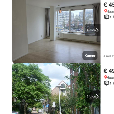
€ 4
Haar
1 
4
fotos
Kamer
4 mrt 
€ 4
Haar
1 
3
fotos