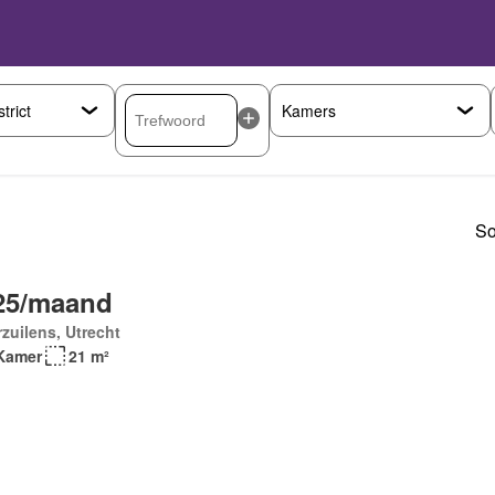
So
25/maand
zuilens, Utrecht
Kamer
21 m²