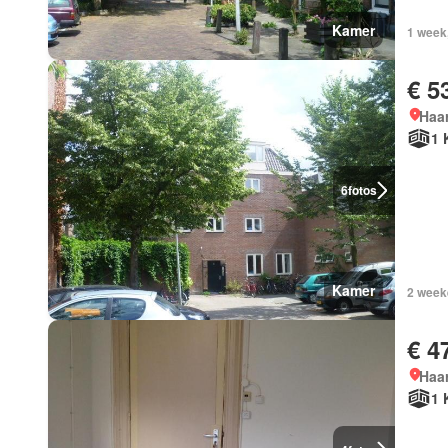
Kamer
1 week
€ 5
Haar
1 
6
fotos
Kamer
2 week
€ 4
Haar
1 