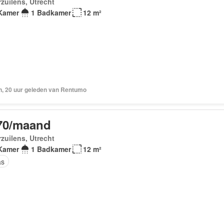
zuilens, Utrecht
Kamer
1 Badkamer
12 m²
n, 20 uur geleden van Rentumo
70/maand
zuilens, Utrecht
Kamer
1 Badkamer
12 m²
as