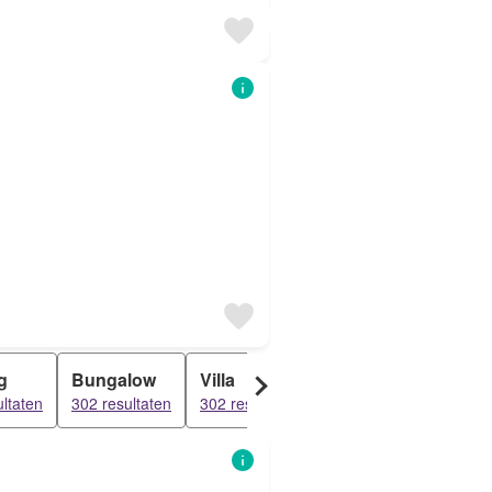
g
Bungalow
Villa
Studio
ltaten
302 resultaten
302 resultaten
68 resultaten