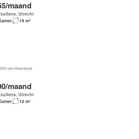
55/maand
zuilens, Utrecht
Kamer
19 m²
2026 van Huurstunt
90/maand
zuilens, Utrecht
Kamer
10 m²