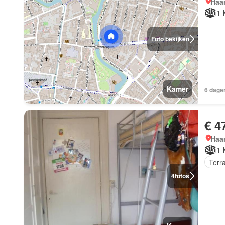
Haar
1 
Foto bekijken
Kamer
6 dage
€ 4
Haar
1 
Terr
4
fotos