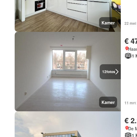
Kamer
22 mei
€ 4
Haar
1 
12
fotos
Kamer
11 mrt
€ 2
De M
1 