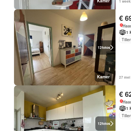
Kamer
1 week
€ 6
Haar
1 
Tille
12
fotos
Kamer
27 mei
€ 6
Haar
1 
Tille
12
fotos