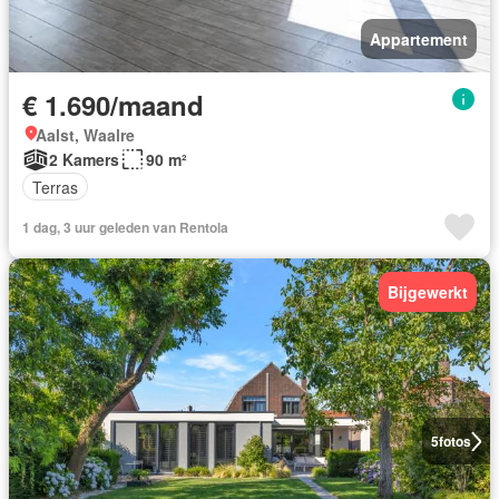
Appartement
€ 1.690/maand
Aalst, Waalre
2 Kamers
90 m²
Terras
1 dag, 3 uur geleden van Rentola
Bijgewerkt
5
fotos