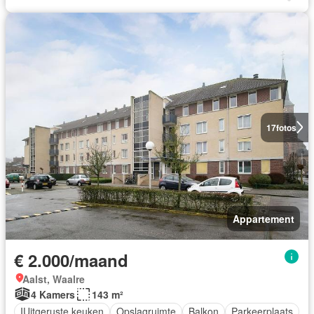
17
fotos
Appartement
€ 2.000/maand
Aalst, Waalre
4 Kamers
143 m²
IUitgeruste keuken
Opslagruimte
Balkon
Parkeerplaats