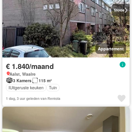
5
fotos
Appartement
€ 1.840/maand
Aalst, Waalre
3 Kamers
115 m²
IUitgeruste keuken
Tuin
1 dag, 3 uur geleden van Rentola