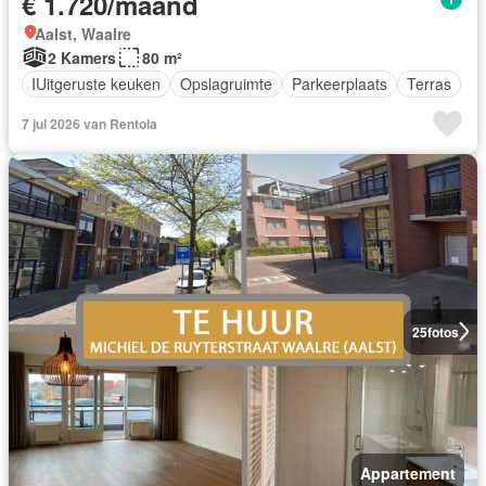
€ 1.720/maand
Aalst, Waalre
2 Kamers
80 m²
IUitgeruste keuken
Opslagruimte
Parkeerplaats
Terras
7 jul 2026 van Rentola
25
fotos
Appartement