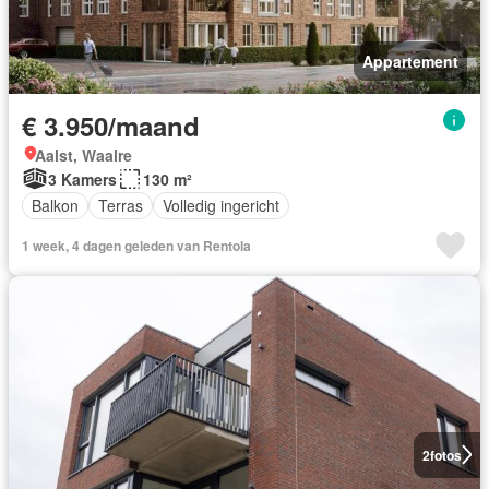
Appartement
€ 3.950/maand
Aalst, Waalre
3 Kamers
130 m²
Balkon
Terras
Volledig ingericht
1 week, 4 dagen geleden van Rentola
2
fotos