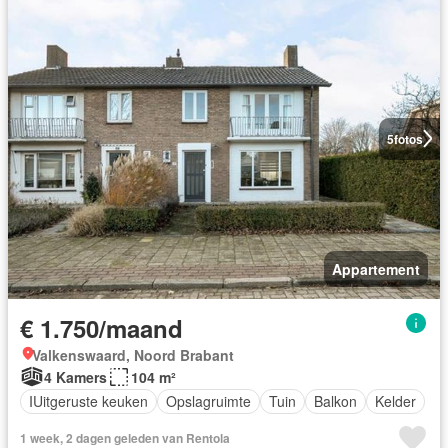
5
fotos
Appartement
€ 1.750/maand
Valkenswaard, Noord Brabant
4 Kamers
104 m²
IUitgeruste keuken
Opslagruimte
Tuin
Balkon
Kelder
1 week, 2 dagen geleden van Rentola