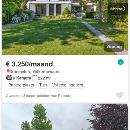
25
fotos
Woning
€ 3.250/maand
Dommelen, Valkenswaard
6 Kamers
222 m²
Parkeerplaats
Tuin
Volledig ingericht
2 weeken, 2 dagen geleden van Rentola