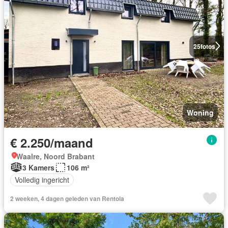
25
fotos
Woning
€ 2.250/maand
Waalre, Noord Brabant
3 Kamers
106 m²
Volledig ingericht
2 weeken, 4 dagen geleden van Rentola