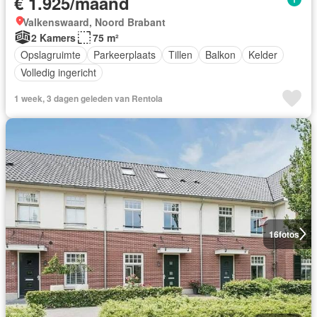
€ 1.925/maand
Valkenswaard, Noord Brabant
2 Kamers
75 m²
Opslagruimte
Parkeerplaats
Tillen
Balkon
Kelder
Volledig ingericht
1 week, 3 dagen geleden van Rentola
16
fotos