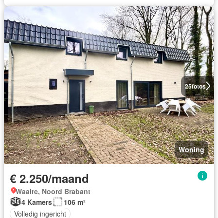
25
fotos
Woning
€ 2.250/maand
Waalre, Noord Brabant
4 Kamers
106 m²
Volledig ingericht