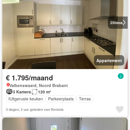
25
fotos
Appartement
€ 1.795/maand
Valkenswaard, Noord Brabant
3 Kamers
120 m²
IUitgeruste keuken
Parkeerplaats
Terras
3 dagen, 3 uur geleden van Rentola