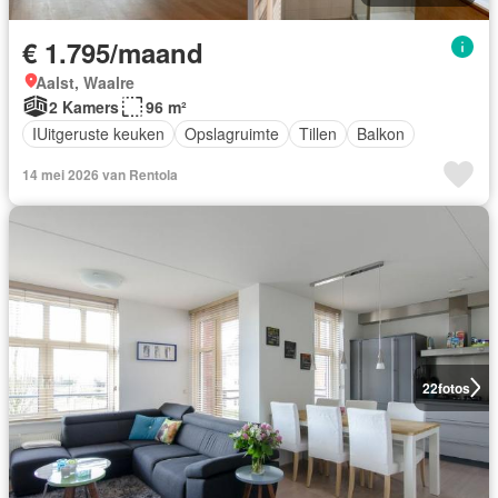
€ 1.795/maand
Aalst, Waalre
2 Kamers
96 m²
IUitgeruste keuken
Opslagruimte
Tillen
Balkon
14 mei 2026 van Rentola
22
fotos