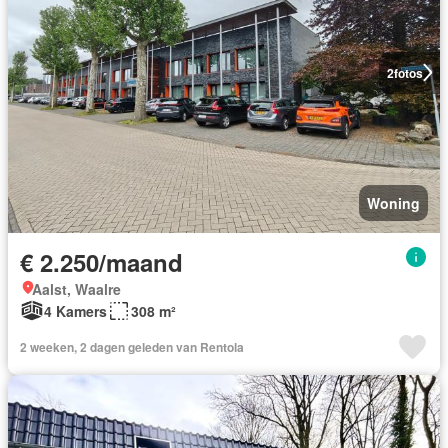
2
fotos
Woning
€ 2.250/maand
Aalst, Waalre
4 Kamers
308 m²
2 weeken, 2 dagen geleden van Rentola