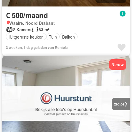
€ 500/maand
Waalre, Noord Brabant
2 Kamers
63 m²
IUitgeruste keuken
Tuin
Balkon
3 weeken, 1 dag geleden van Rentola
Nieuw
2
fotos