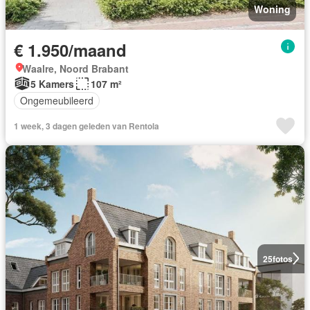
Woning
€ 1.950/maand
Waalre, Noord Brabant
5 Kamers
107 m²
Ongemeubileerd
1 week, 3 dagen geleden van Rentola
25
fotos