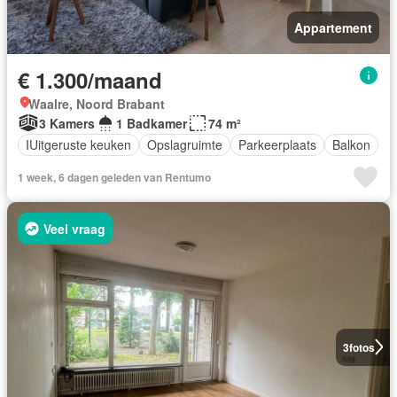
Appartement
€ 1.300/maand
Waalre, Noord Brabant
3 Kamers
1 Badkamer
74 m²
IUitgeruste keuken
Opslagruimte
Parkeerplaats
Balkon
1 week, 6 dagen geleden van Rentumo
Veel vraag
3
fotos