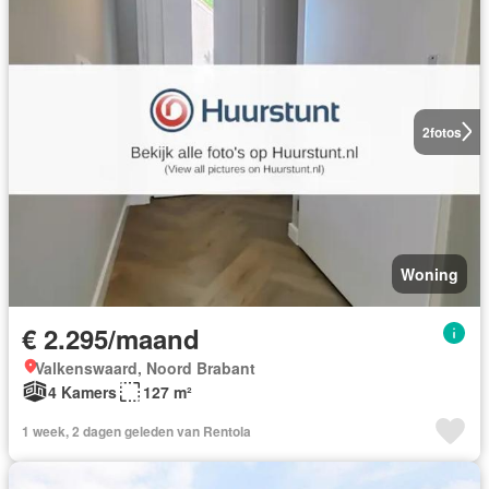
2
fotos
Woning
€ 2.295/maand
Valkenswaard, Noord Brabant
4 Kamers
127 m²
1 week, 2 dagen geleden van Rentola