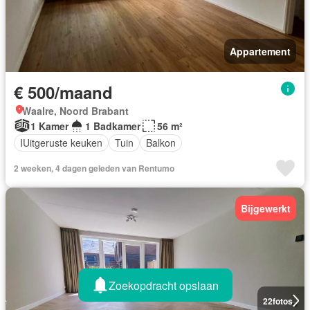
Appartement
€ 500/maand
Waalre, Noord Brabant
1 Kamer
1 Badkamer
56 m²
IUitgeruste keuken
Tuin
Balkon
2 weeken, 4 dagen geleden van Rentumo
Bijgewerkt
Zoekopdracht opslaan
22
fotos