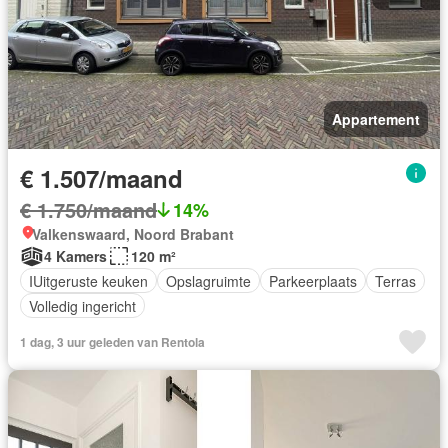
Appartement
€ 1.507/maand
€ 1.750/maand
14%
Valkenswaard, Noord Brabant
4 Kamers
120 m²
IUitgeruste keuken
Opslagruimte
Parkeerplaats
Terras
Volledig ingericht
1 dag, 3 uur geleden van Rentola