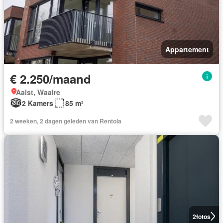
Appartement
€ 2.250/maand
Aalst, Waalre
2 Kamers
85 m²
2 weeken, 2 dagen geleden van Rentola
2
fotos