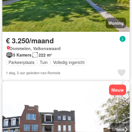
Woning
€ 3.250/maand
Dommelen, Valkenswaard
5 Kamers
222 m²
Parkeerplaats
Tuin
Volledig ingericht
1 dag, 3 uur geleden van Rentola
Nieuw
17
fotos