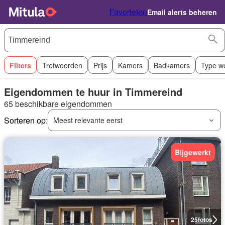
Favorieten
Email alerts beheren
Filters
Trefwoorden
Prijs
Kamers
Badkamers
Type w
Eigendommen te huur in Timmereind
65 beschikbare eigendommen
Sorteren op:
Meest relevante eerst
Bijgewerkt
25
fotos