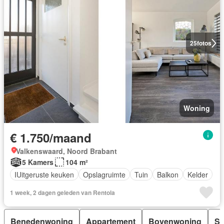
25
fotos
Woning
€ 1.750/maand
Valkenswaard, Noord Brabant
5 Kamers
104 m²
IUitgeruste keuken
Opslagruimte
Tuin
Balkon
Kelder
1 week, 2 dagen geleden van Rentola
Benedenwoning
Appartement
Bovenwoning
Se