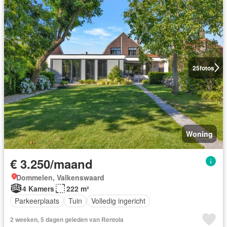
25
fotos
Woning
€ 3.250/maand
Dommelen, Valkenswaard
4 Kamers
222 m²
Parkeerplaats
Tuin
Volledig ingericht
2 weeken, 5 dagen geleden van Rentola