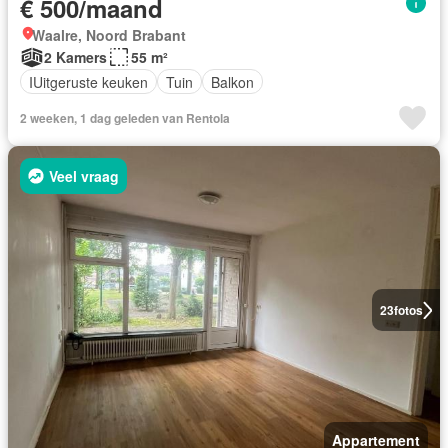
€ 500/maand
Waalre, Noord Brabant
2 Kamers
55 m²
IUitgeruste keuken
Tuin
Balkon
2 weeken, 1 dag geleden van Rentola
Veel vraag
23
fotos
Appartement