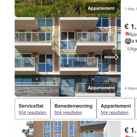
Appartement
1 dag, 
€ 1
Rijs
3 
IUit
8
fotos
Appartement
4 dage
Serviceflat
Benedenwoning
Appartement
504 resultaten
504 resultaten
504 resultaten
€ 1