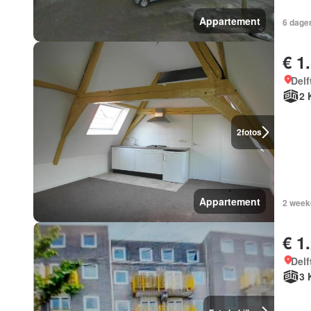
Appartement
6 dage
€ 1
Delf
2 
2
fotos
Appartement
2 week
€ 1
Delf
3 