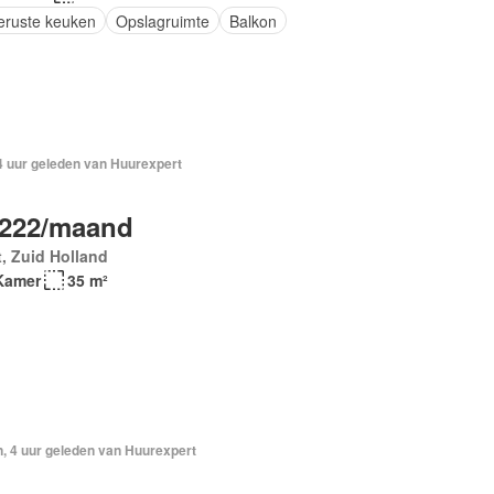
geruste keuken
Opslagruimte
Balkon
4 uur geleden van Huurexpert
.222/maand
t, Zuid Holland
Kamer
35 m²
, 4 uur geleden van Huurexpert