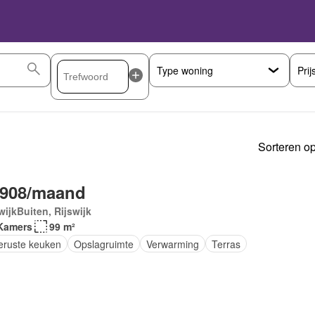
Prij
Sorteren op
.908/maand
wijkBuiten, Rijswijk
Kamers
99 m²
geruste keuken
Opslagruimte
Verwarming
Terras