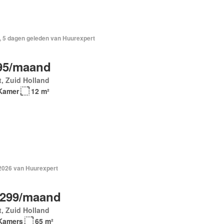
, 5 dagen geleden van Huurexpert
95/maand
t, Zuid Holland
Kamer
12 m²
 2026 van Huurexpert
.299/maand
t, Zuid Holland
Kamers
65 m²