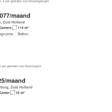
, 4 uur geleden van Housingtarget
.077/maand
t, Zuid Holland
Kamers
115 m²
agruimte
Balkon
4 uur geleden van Huurexpert
25/maand
burg, Zuid Holland
Kamer
16 m²