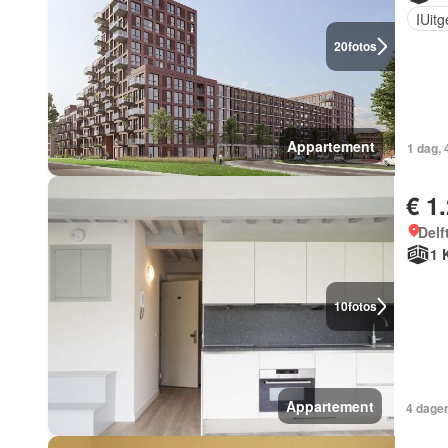
IUit
20
fotos
Appartement
1 dag, 
€ 1
Delf
1 
10
fotos
Appartement
4 dagen