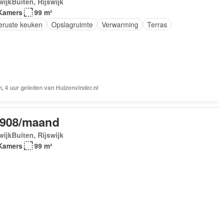
wijkBuiten, Rijswijk
Kamers
99 m²
geruste keuken
Opslagruimte
Verwarming
Terras
, 4 uur geleden van Huizenvinder.nl
.908/maand
wijkBuiten, Rijswijk
Kamers
99 m²