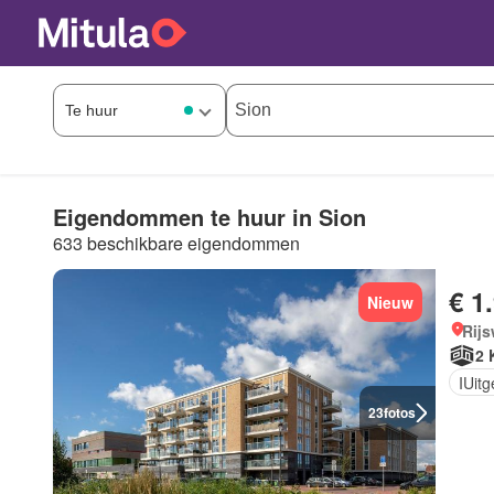
Eigendommen te huur in Sion
633 beschikbare eigendommen
€ 1
Nieuw
Rijs
2 
IUit
23
fotos