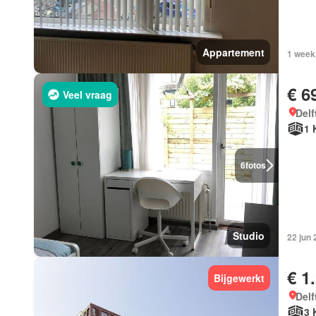
Appartement
1 week
€ 6
Veel vraag
Delf
1 
6
fotos
Studio
22 jun
€ 1
Bijgewerkt
Delf
3 