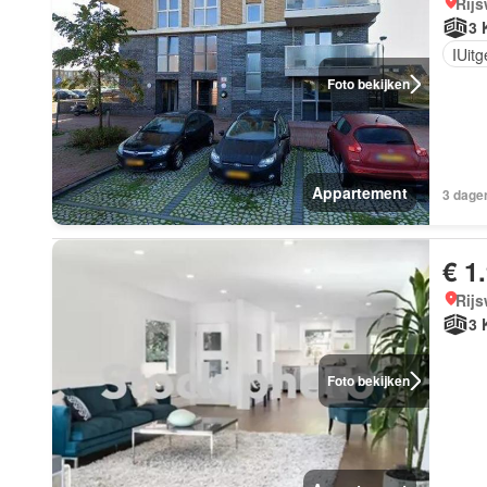
Rijs
3 
IUit
Foto bekijken
Appartement
3 dagen
€ 1
Rijs
3 
Foto bekijken