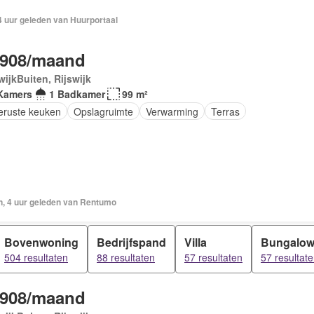
4 uur geleden van Huurportaal
.908/maand
wijkBuiten, Rijswijk
Kamers
1 Badkamer
99 m²
geruste keuken
Opslagruimte
Verwarming
Terras
n, 4 uur geleden van Rentumo
Bovenwoning
Bedrijfspand
Villa
Bungalo
504 resultaten
88 resultaten
57 resultaten
57 resultat
.908/maand