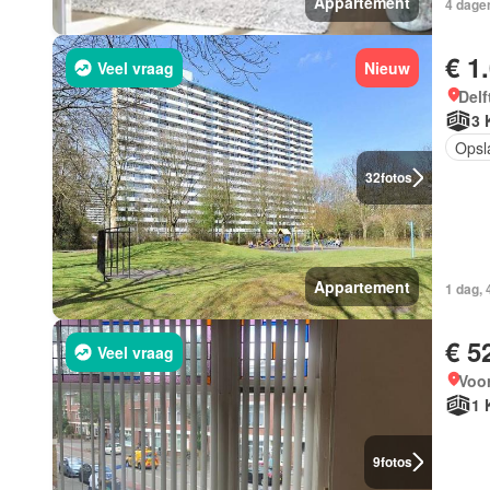
Appartement
4 dagen
€ 1
Veel vraag
Nieuw
Delf
3 
Opsl
32
fotos
Appartement
1 dag, 
€ 5
Veel vraag
Voor
1 
9
fotos