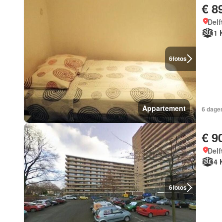
€ 8
Delf
1 
6
fotos
Appartement
6 dage
€ 9
Delf
4 
6
fotos