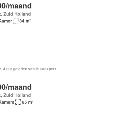
90/maand
t, Zuid Holland
Kamer
34 m²
n, 4 uur geleden van Huurexpert
00/maand
t, Zuid Holland
Kamers
65 m²