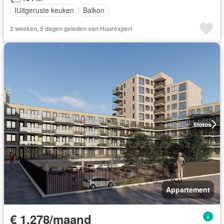
IUitgeruste keuken
Balkon
2 weeken, 5 dagen geleden van Huurexpert
5
fotos
Appartement
€ 1.278/maand