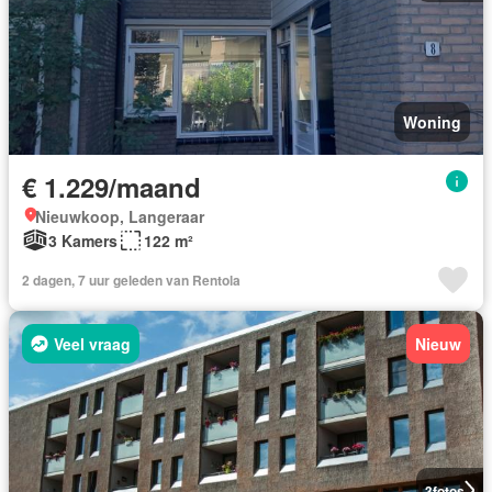
Woning
€ 1.229/maand
Nieuwkoop, Langeraar
3 Kamers
122 m²
2 dagen, 7 uur geleden van Rentola
Veel vraag
Nieuw
3
fotos