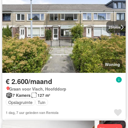
25
fotos
Woning
€ 2.600/maand
Graan voor Visch, Hoofddorp
7 Kamers
127 m²
Opslagruimte
Tuin
1 dag, 7 uur geleden van Rentola