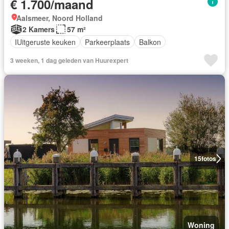
€ 1.700/maand
Aalsmeer, Noord Holland
2 Kamers
57 m²
IUitgeruste keuken
Parkeerplaats
Balkon
3 weeken, 1 dag geleden van Huurexpert
15
fotos
Woning