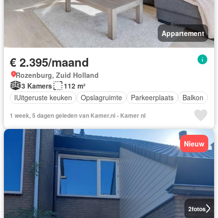
Appartement
€ 2.395/maand
Rozenburg, Zuid Holland
3 Kamers
112 m²
IUitgeruste keuken
Opslagruimte
Parkeerplaats
Balkon
1 week, 5 dagen geleden van Kamer.nl - Kamer nI
Nieuw
2
fotos