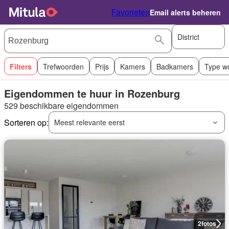
Favorieten
Email alerts beheren
District
Filters
Trefwoorden
Prijs
Kamers
Badkamers
Type w
Eigendommen te huur in Rozenburg
529 beschikbare eigendommen
Sorteren op:
Meest relevante eerst
2
fotos