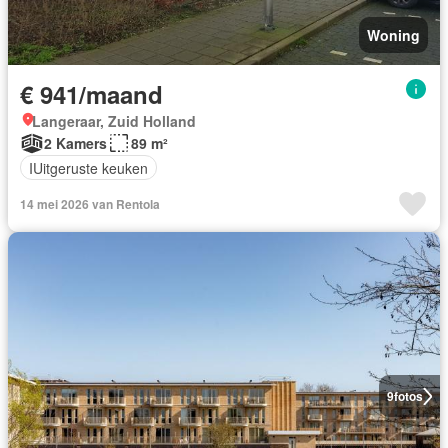
Woning
€ 941/maand
Langeraar, Zuid Holland
2 Kamers
89 m²
IUitgeruste keuken
14 mei 2026 van Rentola
9
fotos