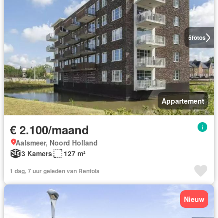
5
fotos
Appartement
€ 2.100/maand
Aalsmeer, Noord Holland
3 Kamers
127 m²
1 dag, 7 uur geleden van Rentola
Nieuw