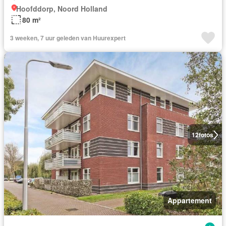
Hoofddorp, Noord Holland
80 m²
3 weeken, 7 uur geleden van Huurexpert
12
fotos
Appartement