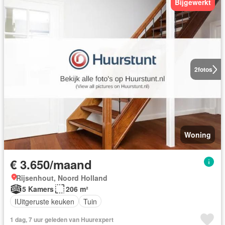
Bijgewerkt
2
fotos
Woning
€ 3.650/maand
Rijsenhout, Noord Holland
5 Kamers
206 m²
IUitgeruste keuken
Tuin
1 dag, 7 uur geleden van Huurexpert