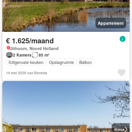
Appartement
€ 1.625/maand
Uithoorn, Noord Holland
2 Kamers
85 m²
IUitgeruste keuken
Opslagruimte
Balkon
14 mei 2026 van Rentola
4
fotos