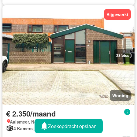
Bijgewerkt
28
fotos
Woning
€ 2.350/maand
Aalsmeer, Noord Holland
Zoekopdracht opslaan
4 Kamers
147 m²