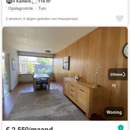
4 Kamers
118 m²
Opslagruimte
Tuin
2 weeken, 6 dagen geleden van Huurportaal
25
fotos
Woning
€ 2.550/maand