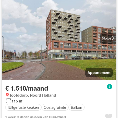
5
fotos
Appartement
€ 1.510/maand
Hoofddorp, Noord Holland
115 m²
IUitgeruste keuken
Opslagruimte
Balkon
1 week, 3 dagen geleden van Huurexpert