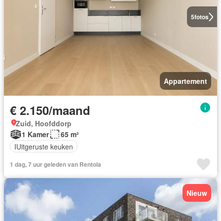
5
fotos
Appartement
€ 2.150/maand
Zuid, Hoofddorp
1 Kamer
65 m²
IUitgeruste keuken
1 dag, 7 uur geleden van Rentola
Nieuw