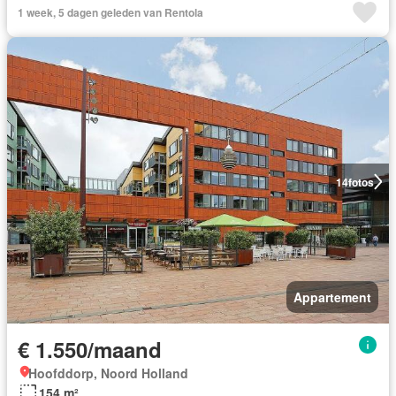
1 week, 5 dagen geleden van Rentola
14
fotos
Appartement
€ 1.550/maand
Hoofddorp, Noord Holland
154 m²