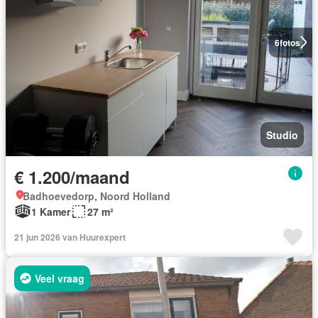
6
fotos
Studio
€ 1.200/maand
Badhoevedorp, Noord Holland
1 Kamer
27 m²
21 jun 2026 van Huurexpert
Veel vraag