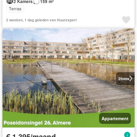
2 Kamers
159 m²
Terras
2 weeken, 1 dag geleden van Huurexpert
2
fotos
Appartement
€ 1.395/maand