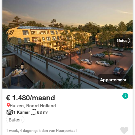
6
fotos
Appartement
€ 1.480/maand
Huizen, Noord Holland
1 Kamer
68 m²
Balkon
1 week, 4 dagen geleden van Huurportaal