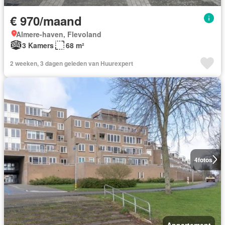
€ 970/maand
Almere-haven, Flevoland
3 Kamers
68 m²
2 weeken, 3 dagen geleden van Huurexpert
4
fotos
Appartement