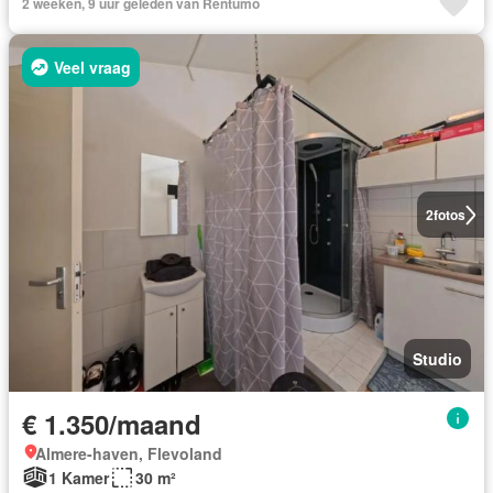
2 weeken, 9 uur geleden van Rentumo
Veel vraag
2
fotos
Studio
€ 1.350/maand
Almere-haven, Flevoland
1 Kamer
30 m²