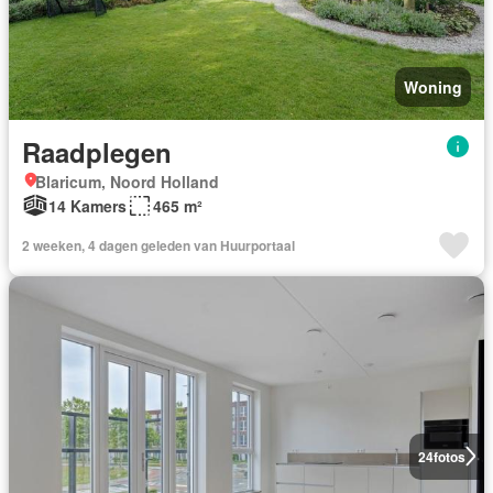
Woning
Raadplegen
Blaricum, Noord Holland
14 Kamers
465 m²
2 weeken, 4 dagen geleden van Huurportaal
24
fotos