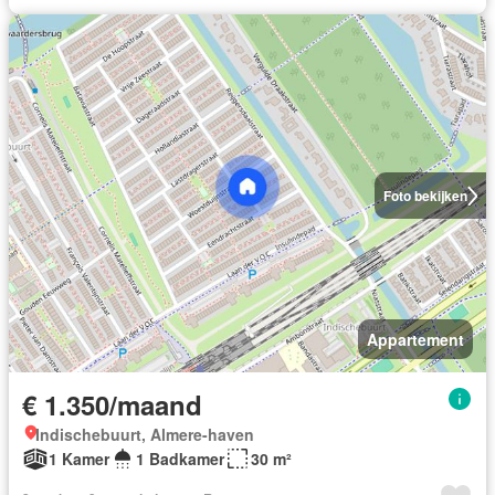
Foto bekijken
Appartement
€ 1.350/maand
Indischebuurt, Almere-haven
1 Kamer
1 Badkamer
30 m²