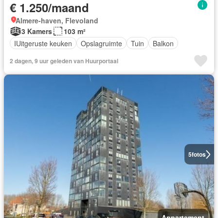
€ 1.250/maand
Almere-haven, Flevoland
3 Kamers
103 m²
IUitgeruste keuken
Opslagruimte
Tuin
Balkon
2 dagen, 9 uur geleden van Huurportaal
5
fotos
Appartement