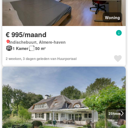
Woning
€ 995/maand
Indischebuurt, Almere-haven
1 Kamer
50 m²
2 weeken, 3 dagen geleden van Huurportaal
25
fotos