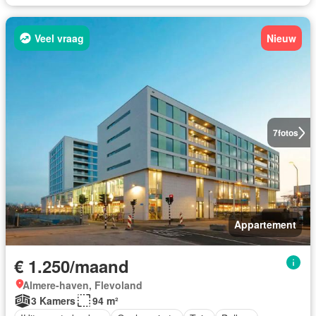
Veel vraag
Nieuw
7
fotos
Appartement
€ 1.250/maand
Almere-haven, Flevoland
3 Kamers
94 m²