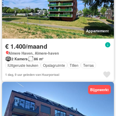
Appartement
€ 1.400/maand
Almere Haven, Almere-haven
2 Kamers
86 m²
IUitgeruste keuken
Opslagruimte
Tillen
Terras
1 dag, 9 uur geleden van Huurportaal
Bijgewerkt