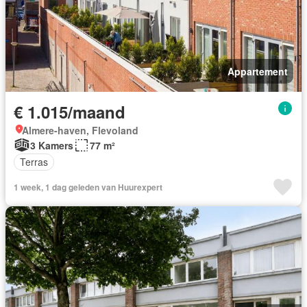
Appartement
€ 1.015/maand
Almere-haven, Flevoland
3 Kamers
77 m²
Terras
1 week, 1 dag geleden van Huurexpert