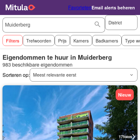
Favorieten
Email alerts beheren
District
Filters
Trefwoorden
Prijs
Kamers
Badkamers
Type w
Eigendommen te huur in Muiderberg
983 beschikbare eigendommen
Sorteren op:
Meest relevante eerst
Nieuw
17
fotos