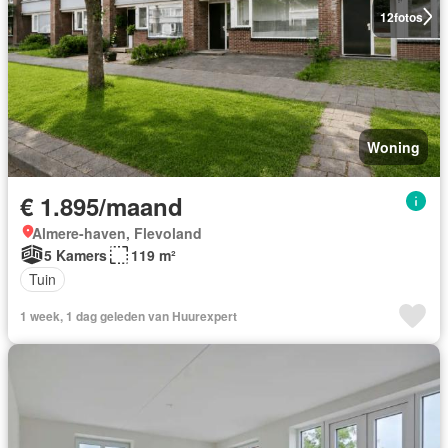
12
fotos
Woning
€ 1.895/maand
Almere-haven, Flevoland
5 Kamers
119 m²
Tuin
1 week, 1 dag geleden van Huurexpert