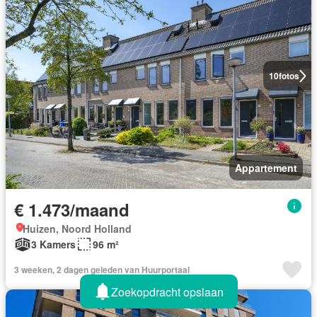
10
fotos
Appartement
€ 1.473/maand
Huizen, Noord Holland
3 Kamers
96 m²
3 weeken, 2 dagen geleden van Huurportaal
Zoekopdracht opslaan