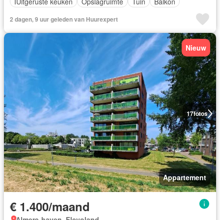
IUitgeruste keuken
Opslagruimte
Tuin
Balkon
2 dagen, 9 uur geleden van Huurexpert
Nieuw
17
fotos
Appartement
€ 1.400/maand
Almere-haven, Flevoland