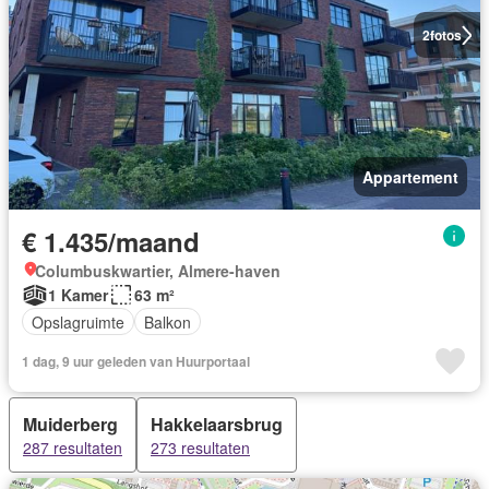
2
fotos
Appartement
€ 1.435/maand
Columbuskwartier, Almere-haven
1 Kamer
63 m²
Opslagruimte
Balkon
1 dag, 9 uur geleden van Huurportaal
Muiderberg
Hakkelaarsbrug
287 resultaten
273 resultaten