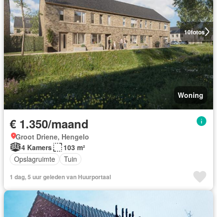
10
fotos
Woning
€ 1.350/maand
Groot Driene, Hengelo
4 Kamers
103 m²
Opslagruimte
Tuin
1 dag, 5 uur geleden van Huurportaal