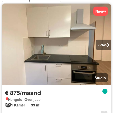
Nieuw
2
fotos
Studio
€ 875/maand
Hengelo, Overijssel
1 Kamer
33 m²