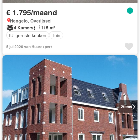
€ 1.795/maand
Hengelo, Overijssel
4 Kamers
115 m²
IUitgeruste keuken
Tuin
5 jul 2026 van Huurexpert
2
fotos