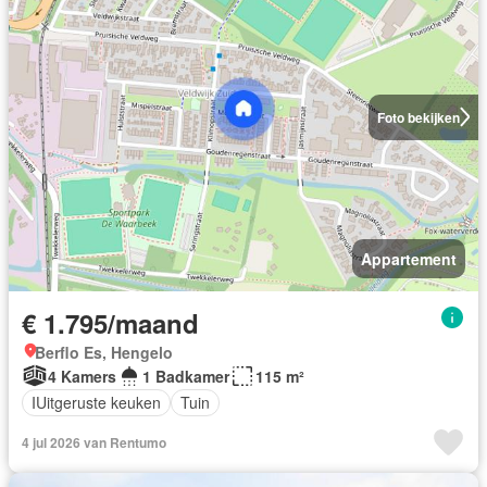
Foto bekijken
Appartement
€ 1.795/maand
Berflo Es, Hengelo
4 Kamers
1 Badkamer
115 m²
IUitgeruste keuken
Tuin
4 jul 2026 van Rentumo