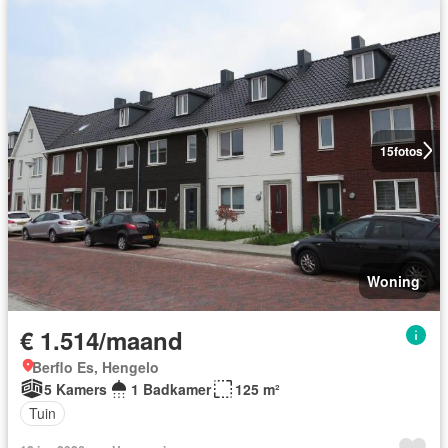
15
fotos
Woning
€ 1.514/maand
Berflo Es, Hengelo
5 Kamers
1 Badkamer
125 m²
Tuin