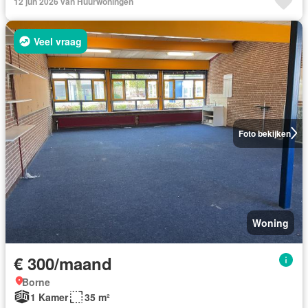
12 jun 2026 van Huurwoningen
Veel vraag
Foto bekijken
Woning
€ 300/maand
Borne
1 Kamer
35 m²