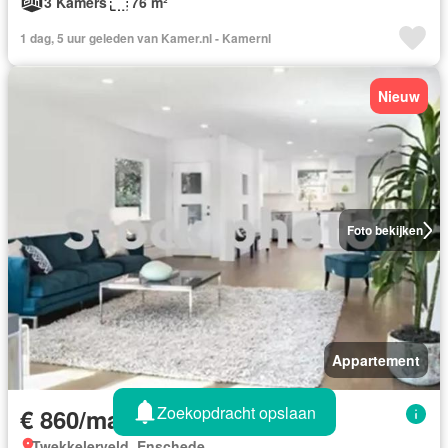
3 Kamers
76 m²
1 dag, 5 uur geleden van Kamer.nl - Kamernl
Nieuw
Foto bekijken
Appartement
Zoekopdracht opslaan
€ 860/maand
Twekkelerveld, Enschede