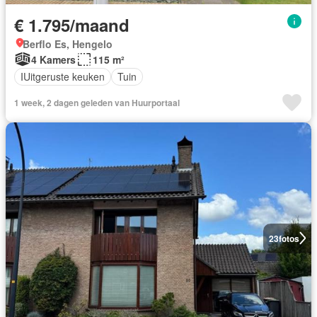
€ 1.795/maand
Berflo Es, Hengelo
4 Kamers
115 m²
IUitgeruste keuken
Tuin
1 week, 2 dagen geleden van Huurportaal
23
fotos