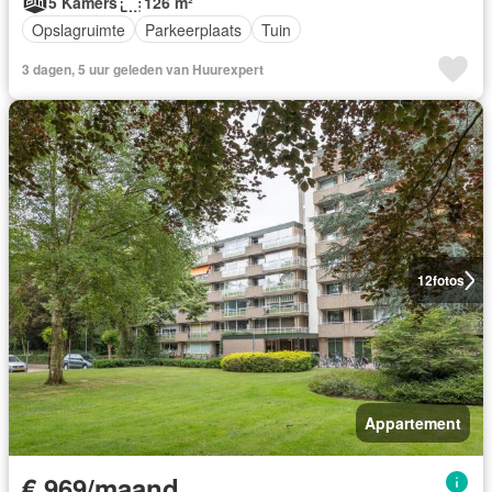
5 Kamers
126 m²
Opslagruimte
Parkeerplaats
Tuin
3 dagen, 5 uur geleden van Huurexpert
12
fotos
Appartement
€ 969/maand