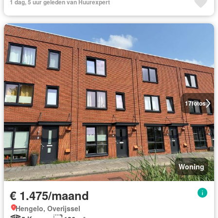
1 dag, 5 uur geleden van Huurexpert
17
fotos
Woning
€ 1.475/maand
Hengelo, Overijssel