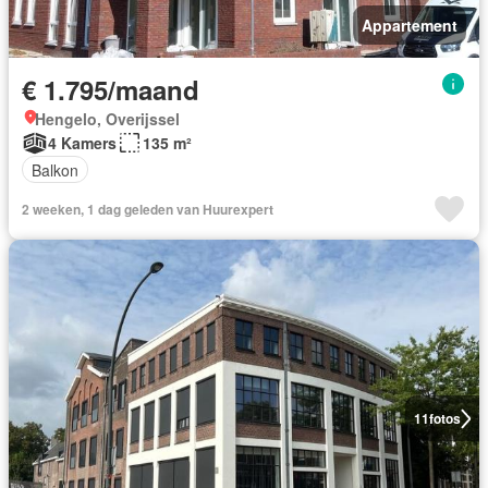
Appartement
€ 1.795/maand
Hengelo, Overijssel
4 Kamers
135 m²
Balkon
2 weeken, 1 dag geleden van Huurexpert
11
fotos