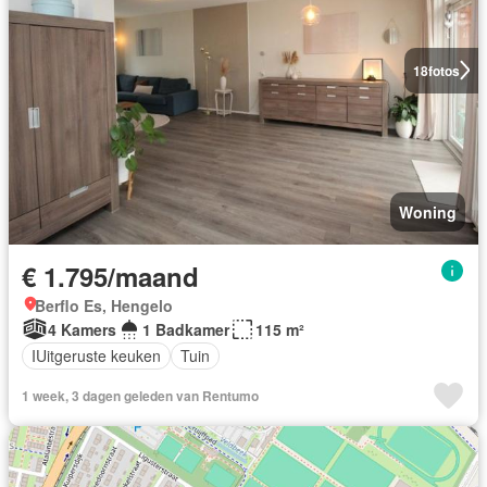
18
fotos
Woning
€ 1.795/maand
Berflo Es, Hengelo
4 Kamers
1 Badkamer
115 m²
IUitgeruste keuken
Tuin
1 week, 3 dagen geleden van Rentumo