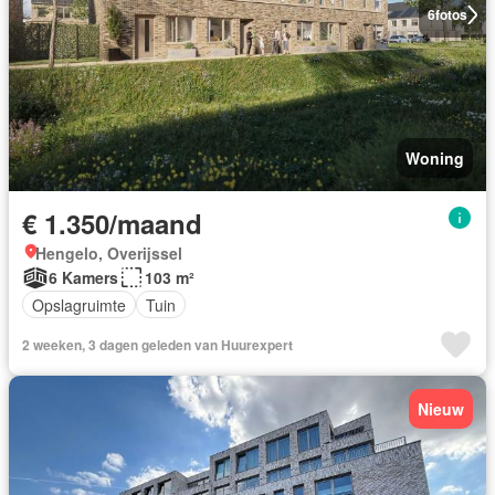
6
fotos
Woning
€ 1.350/maand
Hengelo, Overijssel
6 Kamers
103 m²
Opslagruimte
Tuin
2 weeken, 3 dagen geleden van Huurexpert
Nieuw