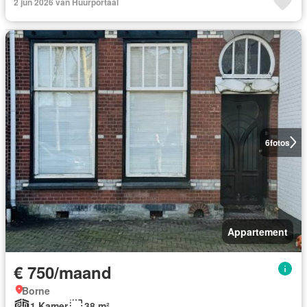
2 jun 2026 van Huurportaal
6
fotos
Appartement
€ 750/maand
Borne
1 Kamer
38 m²