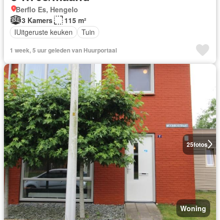
Berflo Es, Hengelo
3 Kamers
115 m²
IUitgeruste keuken
Tuin
1 week, 5 uur geleden van Huurportaal
25
fotos
Woning