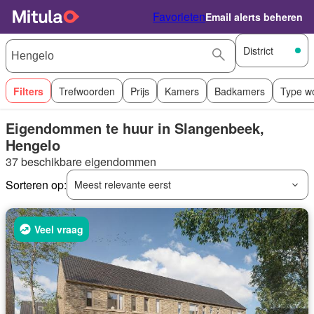
Favorieten
Email alerts beheren
District
Filters
Trefwoorden
Prijs
Kamers
Badkamers
Type w
Eigendommen te huur in Slangenbeek,
Hengelo
37 beschikbare eigendommen
Sorteren op:
Meest relevante eerst
Veel vraag