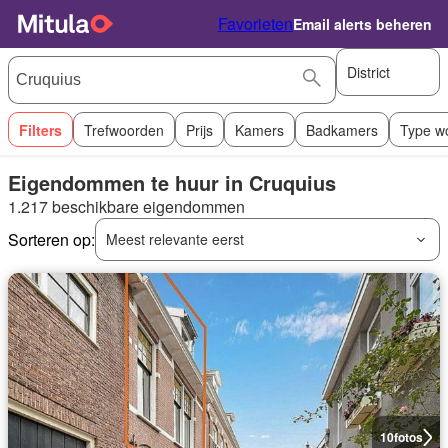
Favorieten
Email alerts beheren
District
Filters
Trefwoorden
Prijs
Kamers
Badkamers
Type w
Eigendommen te huur in Cruquius
1.217 beschikbare eigendommen
Sorteren op:
Meest relevante eerst
10
fotos