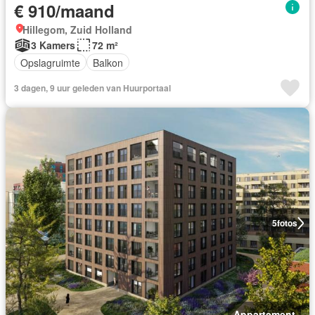
€ 910/maand
Hillegom, Zuid Holland
3 Kamers
72 m²
Opslagruimte
Balkon
3 dagen, 9 uur geleden van Huurportaal
5
fotos
Appartement