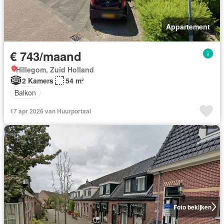
Appartement
€ 743/maand
Hillegom, Zuid Holland
2 Kamers
54 m²
Balkon
17 apr 2026 van Huurportaal
Foto bekijken