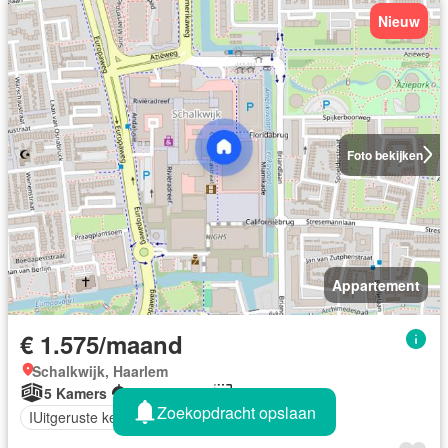
Nieuw
Foto bekijken
Appartement
€ 1.575/maand
Schalkwijk, Haarlem
5 Kamers
1 Badkamer
95 m²
Zoekopdracht opslaan
IUitgeruste keuken
Balkon