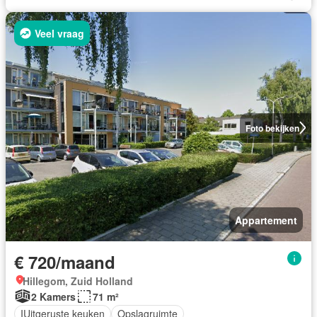
Veel vraag
Foto bekijken
Appartement
€ 720/maand
Hillegom, Zuid Holland
2 Kamers
71 m²
IUitgeruste keuken
Opslagruimte