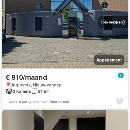
Foto bekijken
Appartement
€ 910/maand
Linquenda, Nieuw-vennep
3 Kamers
57 m²
1 week, 9 uur geleden van Huurportaal