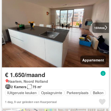
16
fotos
Appartement
€ 1.650/maand
Haarlem, Noord Holland
2 Kamers
75 m²
IUitgeruste keuken
Opslagruimte
Parkeerplaats
Balkon
1 dag, 9 uur geleden van Huurportaal