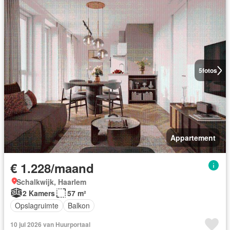
5
fotos
Appartement
€ 1.228/maand
Schalkwijk, Haarlem
2 Kamers
57 m²
Opslagruimte
Balkon
10 jul 2026 van Huurportaal