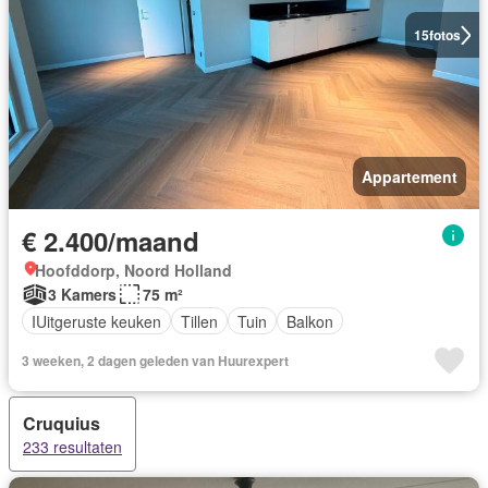
15
fotos
Appartement
€ 2.400/maand
Hoofddorp, Noord Holland
3 Kamers
75 m²
IUitgeruste keuken
Tillen
Tuin
Balkon
3 weeken, 2 dagen geleden van Huurexpert
Cruquius
233 resultaten