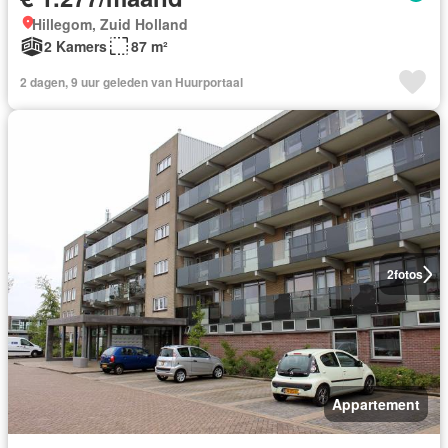
Hillegom, Zuid Holland
2 Kamers
87 m²
2 dagen, 9 uur geleden van Huurportaal
2
fotos
Appartement