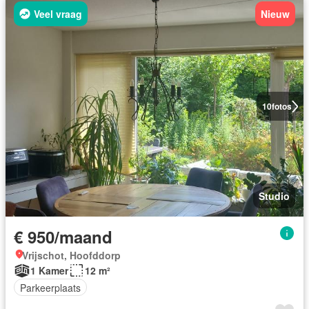
Veel vraag
Nieuw
10
fotos
Studio
€ 950/maand
Vrijschot, Hoofddorp
1 Kamer
12 m²
Parkeerplaats