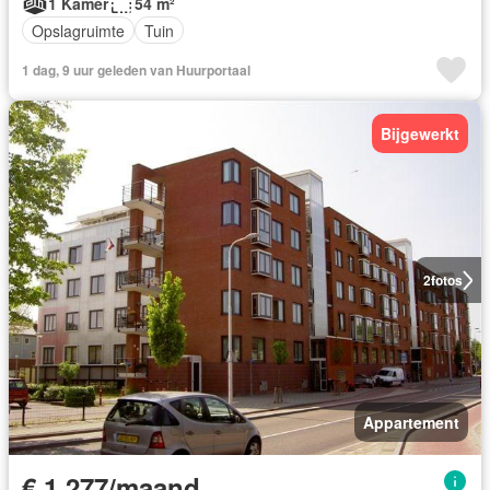
1 Kamer
54 m²
Opslagruimte
Tuin
1 dag, 9 uur geleden van Huurportaal
Bijgewerkt
2
fotos
Appartement
€ 1.277/maand