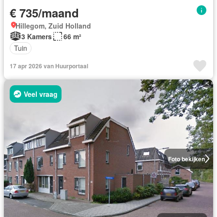
€ 735/maand
Hillegom, Zuid Holland
3 Kamers
66 m²
Tuin
17 apr 2026 van Huurportaal
Veel vraag
Foto bekijken