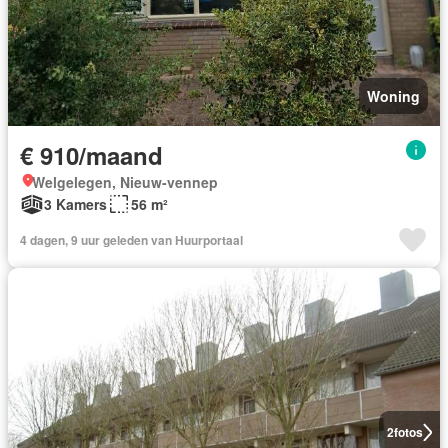
Woning
€ 910/maand
Welgelegen, Nieuw-vennep
3 Kamers
56 m²
4 dagen, 9 uur geleden van Huurportaal
2
fotos