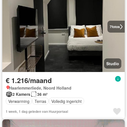
7
fotos
Studio
€ 1.216/maand
Haarlemmerliede, Noord Holland
2 Kamers
36 m²
Verwarming
Terras
Volledig ingericht
1 week, 1 dag geleden van Huurportaal