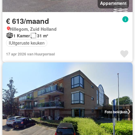
Appartement
€ 613/maand
Hillegom, Zuid Holland
1 Kamer
31 m²
IUitgeruste keuken
17 apr 2026 van Huurportaal
Foto bekijken