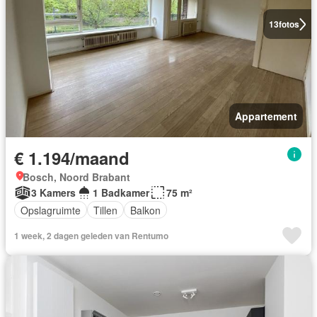
13
fotos
Appartement
€ 1.194/maand
Bosch, Noord Brabant
3 Kamers
1 Badkamer
75 m²
Opslagruimte
Tillen
Balkon
1 week, 2 dagen geleden van Rentumo