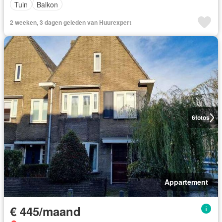
Tuin
Balkon
2 weeken, 3 dagen geleden van Huurexpert
6
fotos
Appartement
€ 445/maand