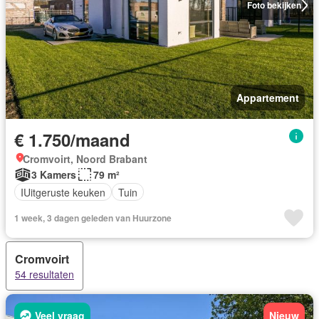
Foto bekijken
Appartement
€ 1.750/maand
Cromvoirt, Noord Brabant
3 Kamers
79 m²
IUitgeruste keuken
Tuin
1 week, 3 dagen geleden van Huurzone
Cromvoirt
54 resultaten
Veel vraag
Nieuw