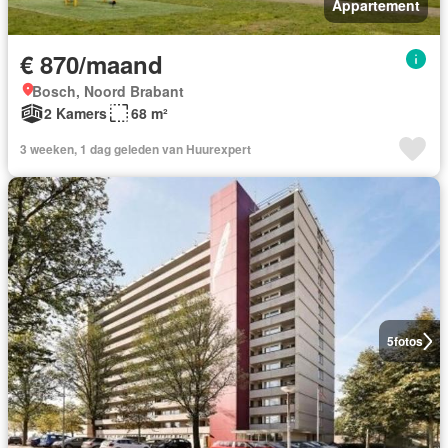
Appartement
€ 870/maand
Bosch, Noord Brabant
2 Kamers
68 m²
3 weeken, 1 dag geleden van Huurexpert
5
fotos