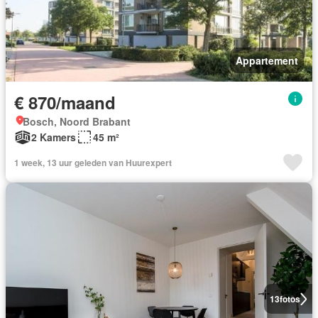
Appartement
€ 870/maand
Bosch, Noord Brabant
2 Kamers
45 m²
1 week, 13 uur geleden van Huurexpert
13
fotos