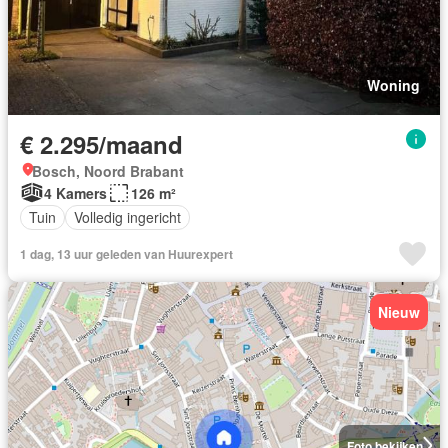
Woning
€ 2.295/maand
Bosch, Noord Brabant
4 Kamers
126 m²
Tuin
Volledig ingericht
1 dag, 13 uur geleden van Huurexpert
Nieuw
Foto bekijken