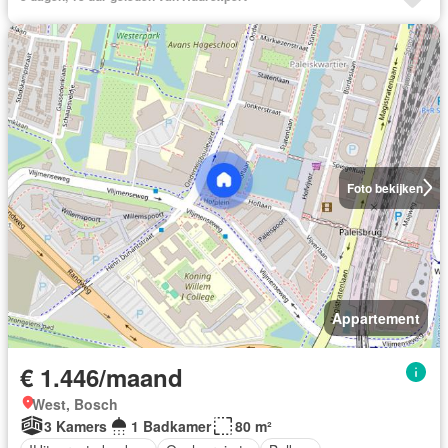
Foto bekijken
Appartement
€ 1.446/maand
West, Bosch
3 Kamers
1 Badkamer
80 m²