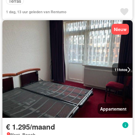
Terras
1 dag, 13 uur geleden van Rentumo
Nieuw
11
fotos
Appartement
€ 1.295/maand
West, Bosch