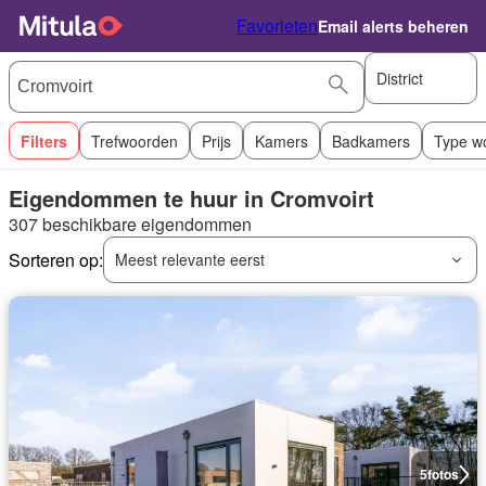
Favorieten
Email alerts beheren
District
Filters
Trefwoorden
Prijs
Kamers
Badkamers
Type w
Eigendommen te huur in Cromvoirt
307 beschikbare eigendommen
Sorteren op:
Meest relevante eerst
5
fotos