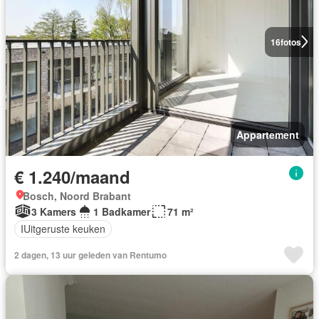
16
fotos
Appartement
€ 1.240/maand
Bosch, Noord Brabant
3 Kamers
1 Badkamer
71 m²
IUitgeruste keuken
2 dagen, 13 uur geleden van Rentumo