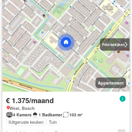
Foto bekijken
Appartement
€ 1.375/maand
West, Bosch
4 Kamers
1 Badkamer
103 m²
IUitgeruste keuken
Tuin