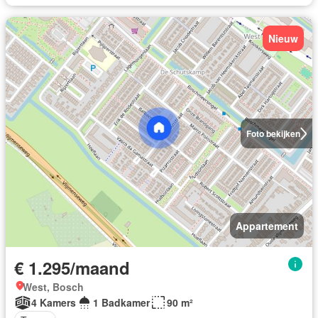
Nieuw
Foto bekijken
Appartement
€ 1.295/maand
West, Bosch
4 Kamers
1 Badkamer
90 m²