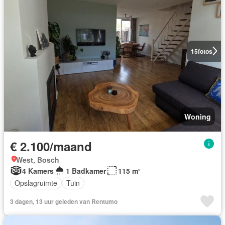
15
fotos
Woning
€ 2.100/maand
West, Bosch
4 Kamers
1 Badkamer
115 m²
Opslagruimte
Tuin
3 dagen, 13 uur geleden van Rentumo