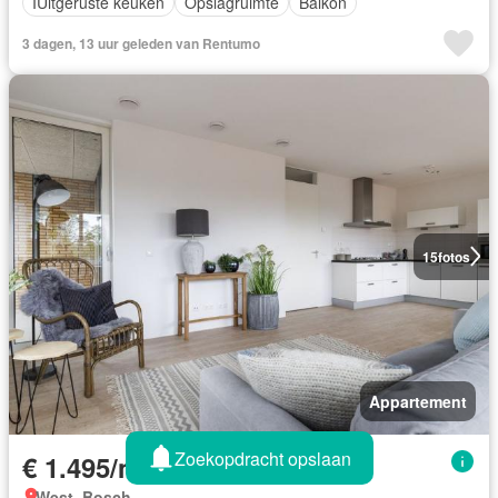
IUitgeruste keuken
Opslagruimte
Balkon
3 dagen, 13 uur geleden van Rentumo
15
fotos
Appartement
Zoekopdracht opslaan
€ 1.495/maand
West, Bosch