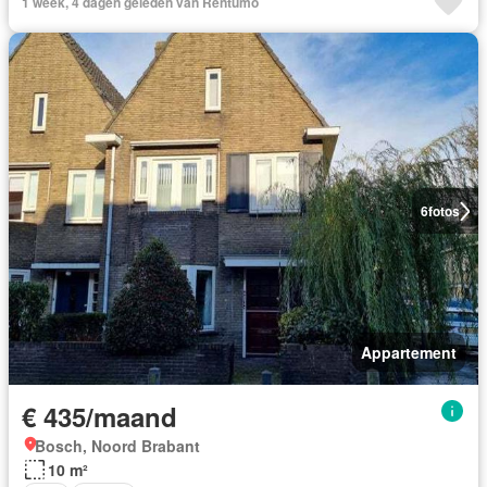
1 week, 4 dagen geleden van Rentumo
6
fotos
Appartement
€ 435/maand
Bosch, Noord Brabant
10 m²