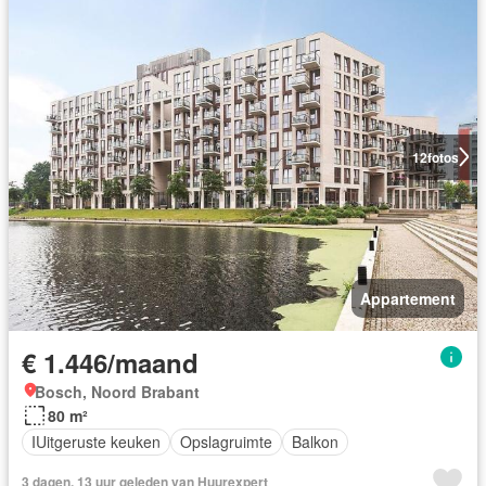
12
fotos
Appartement
€ 1.446/maand
Bosch, Noord Brabant
80 m²
IUitgeruste keuken
Opslagruimte
Balkon
3 dagen, 13 uur geleden van Huurexpert