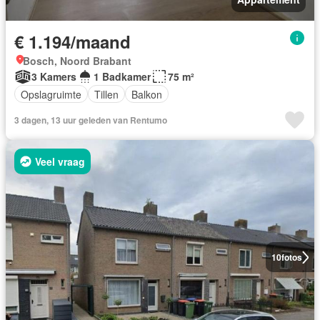
€ 1.194/maand
Bosch, Noord Brabant
3 Kamers
1 Badkamer
75 m²
Opslagruimte
Tillen
Balkon
3 dagen, 13 uur geleden van Rentumo
Veel vraag
10
fotos