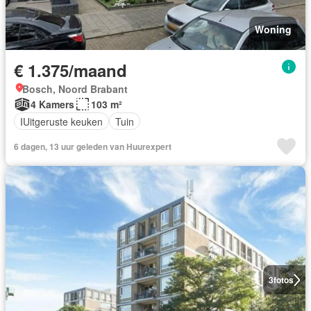
Woning
€ 1.375/maand
Bosch, Noord Brabant
4 Kamers
103 m²
IUitgeruste keuken
Tuin
6 dagen, 13 uur geleden van Huurexpert
3
fotos