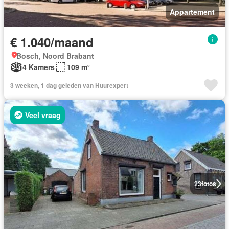
Appartement
€ 1.040/maand
Bosch, Noord Brabant
4 Kamers
109 m²
3 weeken, 1 dag geleden van Huurexpert
Veel vraag
23
fotos