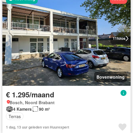
11
fotos
Bovenwoning
€ 1.295/maand
Bosch, Noord Brabant
4 Kamers
90 m²
Terras
1 dag, 13 uur geleden van Huurexpert