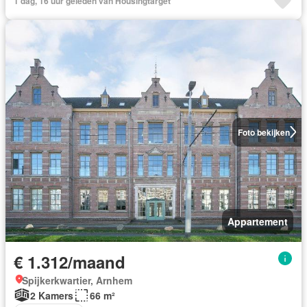
1 dag, 16 uur geleden van Housingtarget
Foto bekijken
Appartement
€ 1.312/maand
Spijkerkwartier, Arnhem
2 Kamers
66 m²