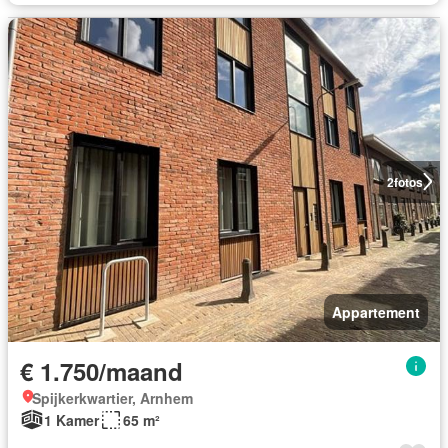
2
fotos
Appartement
€ 1.750/maand
Spijkerkwartier, Arnhem
1 Kamer
65 m²