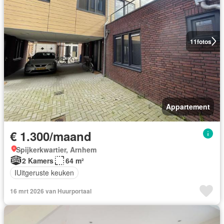
11
fotos
Appartement
€ 1.300/maand
Spijkerkwartier, Arnhem
2 Kamers
64 m²
IUitgeruste keuken
16 mrt 2026 van Huurportaal