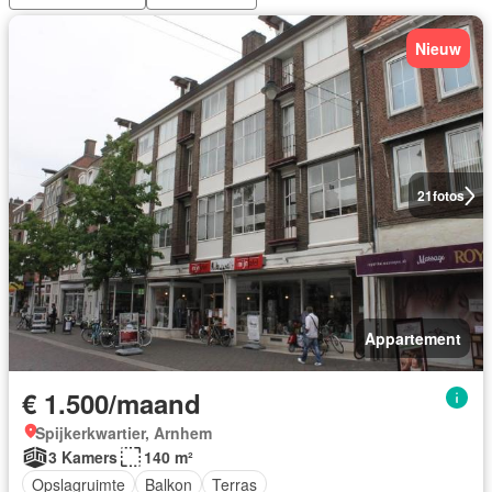
Nieuw
21
fotos
Appartement
€ 1.500/maand
Spijkerkwartier, Arnhem
3 Kamers
140 m²
Opslagruimte
Balkon
Terras