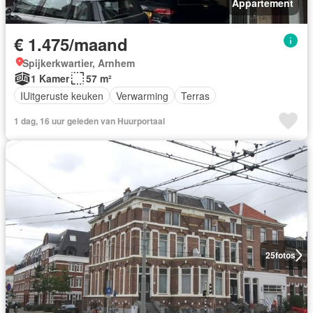
Appartement
€ 1.475/maand
Spijkerkwartier, Arnhem
1 Kamer
57 m²
IUitgeruste keuken
Verwarming
Terras
1 dag, 16 uur geleden van Huurportaal
25
fotos