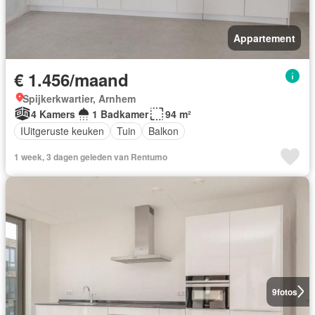
Appartement
€ 1.456/maand
Spijkerkwartier, Arnhem
4 Kamers
1 Badkamer
94 m²
IUitgeruste keuken
Tuin
Balkon
1 week, 3 dagen geleden van Rentumo
9
fotos