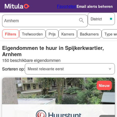
Favorieten
Email alerts beheren
District
Filters
Trefwoorden
Prijs
Kamers
Badkamers
Type w
Eigendommen te huur in Spijkerkwartier,
Arnhem
150 beschikbare eigendommen
Sorteren op:
Meest relevante eerst
Nieuw