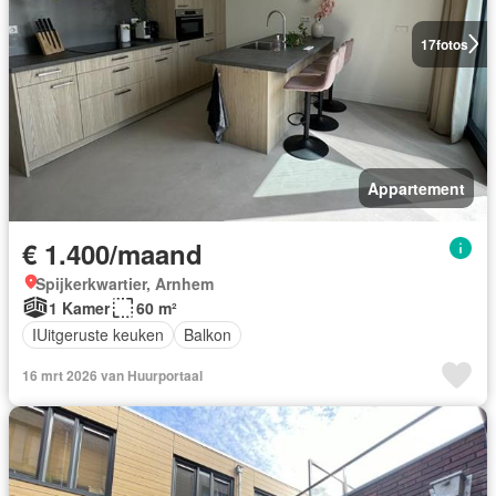
17
fotos
Appartement
€ 1.400/maand
Spijkerkwartier, Arnhem
1 Kamer
60 m²
IUitgeruste keuken
Balkon
16 mrt 2026 van Huurportaal