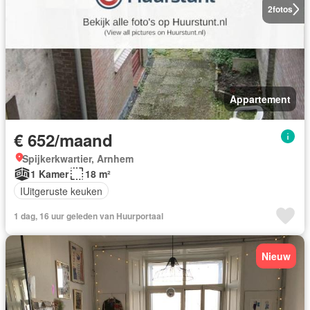
2
fotos
Appartement
€ 652/maand
Spijkerkwartier, Arnhem
1 Kamer
18 m²
IUitgeruste keuken
1 dag, 16 uur geleden van Huurportaal
Nieuw