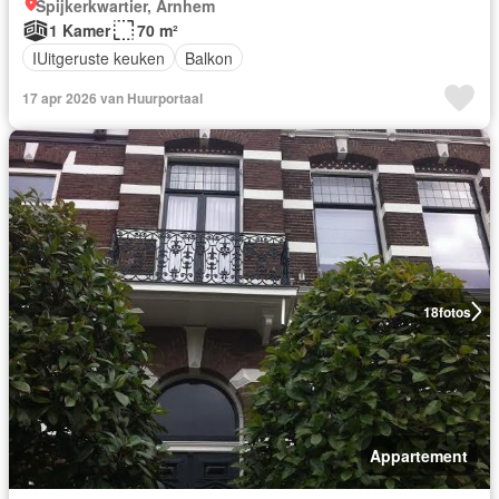
Spijkerkwartier, Arnhem
1 Kamer
70 m²
IUitgeruste keuken
Balkon
17 apr 2026 van Huurportaal
18
fotos
Appartement