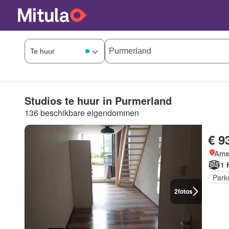
Studios te huur in Purmerland
136 beschikbare eigendommen
€ 9
Ams
1 
Park
2
fotos