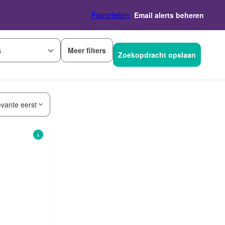
Favorieten
Email alerts beheren
Meer filters
s
Zoekopdracht opslaan
evante eerst