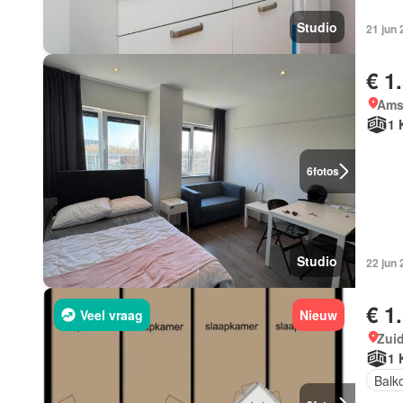
Studio
21 jun
€ 1
Ams
1 
6
fotos
Studio
22 jun
€ 1
Veel vraag
Nieuw
Zui
1 
Balk