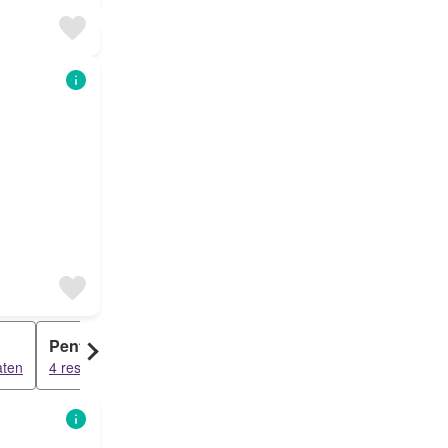
Penthouse
aten
4 resultaten