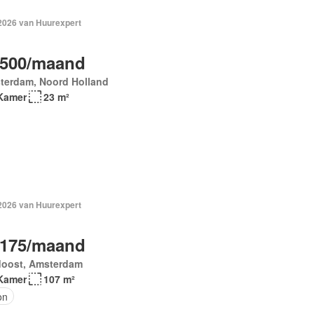
 2026 van Huurexpert
.500/maand
terdam, Noord Holland
Kamer
23 m²
 2026 van Huurexpert
.175/maand
doost, Amsterdam
Kamer
107 m²
on