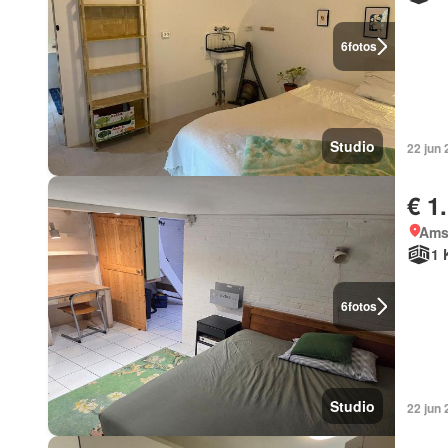
6
fotos
Studio
22 jun
€ 1
Ams
1 
6
fotos
Studio
22 jun