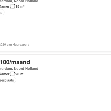
terdam, Noord Holland
Kamer
15 m²
as
 2026 van Huurexpert
.100/maand
terdam, Noord Holland
Kamer
20 m²
eerplaats