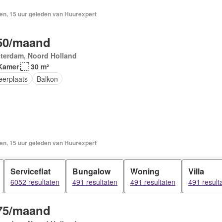
en, 15 uur geleden van Huurexpert
50/maand
terdam, Noord Holland
Kamer
30 m²
eerplaats
Balkon
en, 15 uur geleden van Huurexpert
Serviceflat
Bungalow
Woning
Villa
6052 resultaten
491 resultaten
491 resultaten
491 result
75/maand