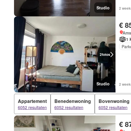
Studio
2 week
€ 8
Ams
1 
Park
2
fotos
Studio
2 week
Appartement
Benedenwoning
Bovenwoning
6052 resultaten
6052 resultaten
6052 resultaten
€ 8