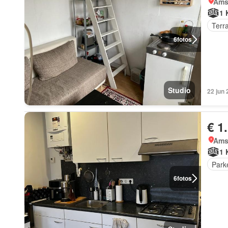
Ams
1 
Terr
6
fotos
Studio
22 jun
€ 1
Ams
1 
Park
6
fotos