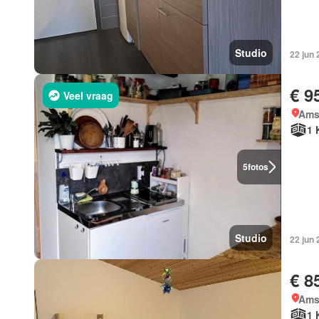
Studio
22 jun
€ 9
Veel vraag
Ams
1 
5
fotos
Studio
22 jun
€ 8
Ams
1 