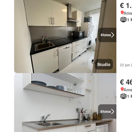
€ 1
Ams
1 
4
fotos
Studio
22 jun
€ 4
Ams
1 
6
fotos