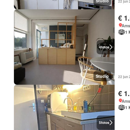
Studio
22 jun
€ 1
Ams
1 
4
fotos
Studio
22 jun
€ 1
Ams
1 
5
fotos