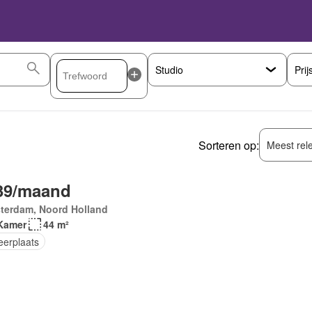
Prij
Sorteren op:
Meest rel
39/maand
terdam, Noord Holland
Kamer
44 m²
eerplaats