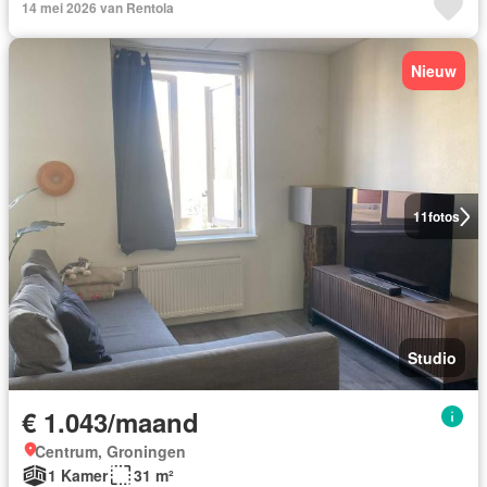
14 mei 2026 van Rentola
Nieuw
11
fotos
Studio
€ 1.043/maand
Centrum, Groningen
1 Kamer
31 m²