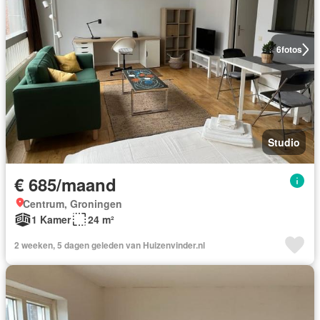
6
fotos
Studio
€ 685/maand
Centrum, Groningen
1 Kamer
24 m²
2 weeken, 5 dagen geleden van Huizenvinder.nl