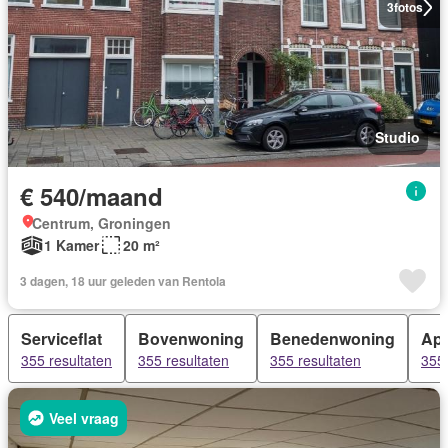
3
fotos
Studio
€ 540/maand
Centrum, Groningen
1 Kamer
20 m²
3 dagen, 18 uur geleden van Rentola
Serviceflat
Bovenwoning
Benedenwoning
App
355 resultaten
355 resultaten
355 resultaten
355 
Veel vraag