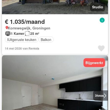
Studio
€ 1.035/maand
Korrewegwijk, Groningen
1 Kamer
25 m²
IUitgeruste keuken
Balkon
14 mei 2026 van Rentola
Bijgewerkt
3
fotos