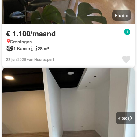
Studio
€ 1.100/maand
Groningen
1 Kamer
28 m²
22 jun 2026 van Huurexpert
4
fotos