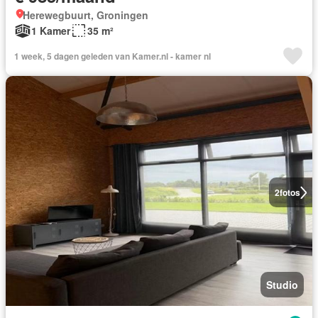
Herewegbuurt, Groningen
1 Kamer
35 m²
1 week, 5 dagen geleden van Kamer.nl - kamer nl
2
fotos
Studio