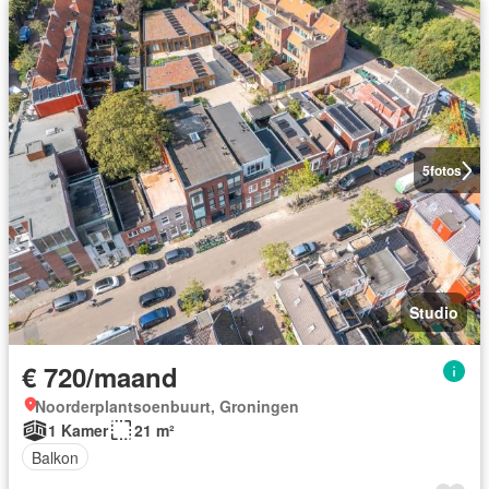
5
fotos
Studio
€ 720/maand
Noorderplantsoenbuurt, Groningen
1 Kamer
21 m²
Balkon