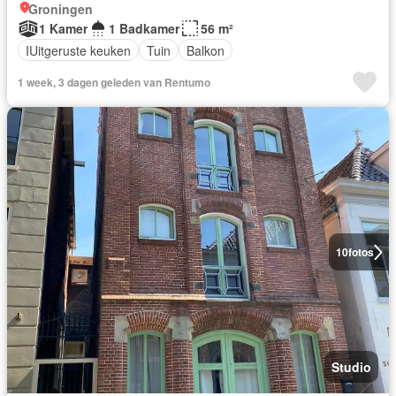
Groningen
1 Kamer
1 Badkamer
56 m²
IUitgeruste keuken
Tuin
Balkon
1 week, 3 dagen geleden van Rentumo
10
fotos
Studio