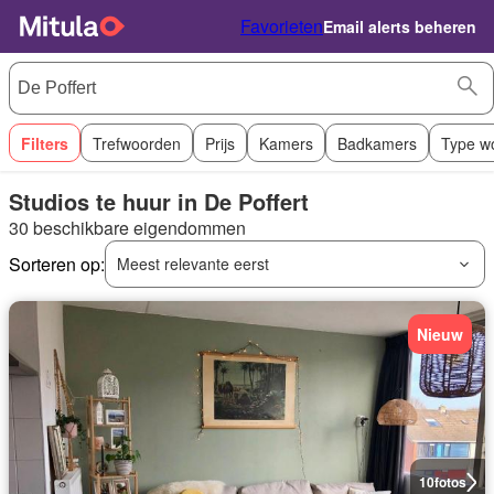
Favorieten
Email alerts beheren
Filters
Trefwoorden
Prijs
Kamers
Badkamers
Type w
Studios te huur in De Poffert
30 beschikbare eigendommen
Sorteren op:
Meest relevante eerst
Nieuw
10
fotos