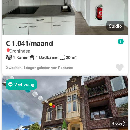
Studio
€ 1.041/maand
Groningen
1 Kamer
1 Badkamer
20 m²
2 weeken, 4 dagen geleden van Rentumo
Veel vraag
6
fotos