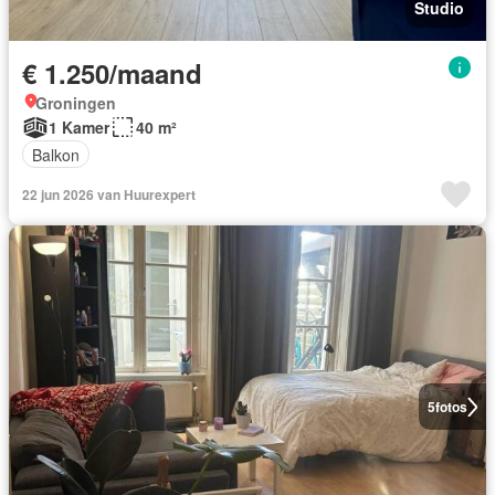
Studio
€ 1.250/maand
Groningen
1 Kamer
40 m²
Balkon
22 jun 2026 van Huurexpert
5
fotos