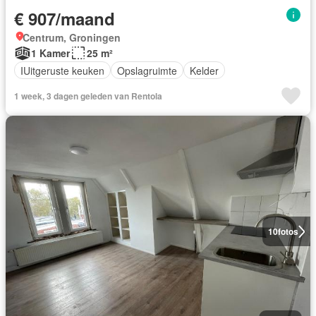
€ 907/maand
Centrum, Groningen
1 Kamer
25 m²
IUitgeruste keuken
Opslagruimte
Kelder
1 week, 3 dagen geleden van Rentola
10
fotos