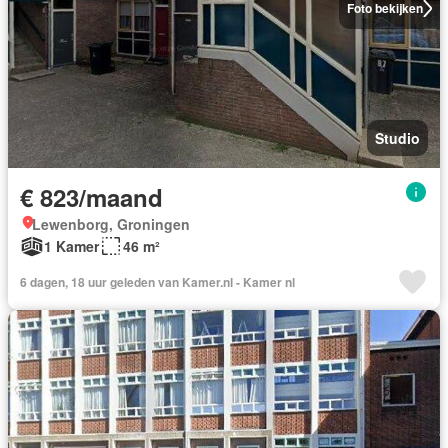
Foto bekijken
Studio
€ 823/maand
Lewenborg, Groningen
1 Kamer
46 m²
6 dagen, 18 uur geleden van Kamer.nl - Kamer nl