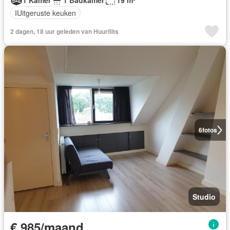
1 Kamer
1 Badkamer
19 m²
IUitgeruste keuken
2 dagen, 18 uur geleden van Huurflits
6
fotos
Studio
€ 985/maand