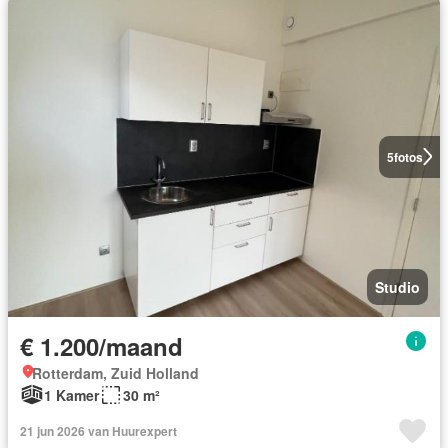
5
fotos
Studio
€ 1.200/maand
Rotterdam, Zuid Holland
1 Kamer
30 m²
21 jun 2026 van Huurexpert