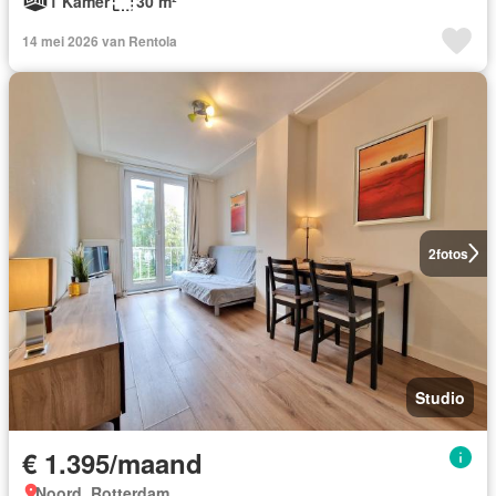
1 Kamer
30 m²
14 mei 2026 van Rentola
2
fotos
Studio
€ 1.395/maand
Noord, Rotterdam