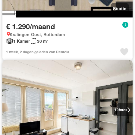
Studio
€ 1.290/maand
Kralingen-Oost, Rotterdam
1 Kamer
30 m²
1 week, 2 dagen geleden van Rentola
10
fotos