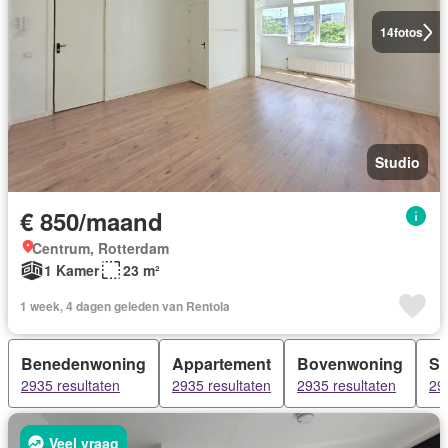
14
fotos
Studio
€ 850/maand
Centrum, Rotterdam
1 Kamer
23 m²
1 week, 4 dagen geleden van Rentola
Benedenwoning
Appartement
Bovenwoning
Se
2935 resultaten
2935 resultaten
2935 resultaten
29
Veel vraag