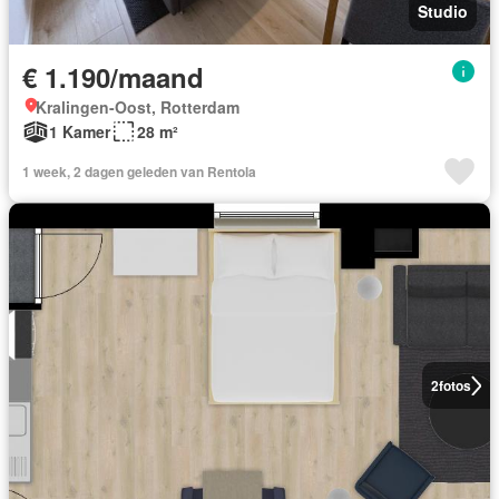
Studio
€ 1.190/maand
Kralingen-Oost, Rotterdam
1 Kamer
28 m²
1 week, 2 dagen geleden van Rentola
2
fotos