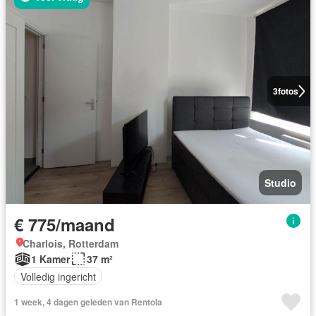
3
fotos
Studio
€ 775/maand
Charlois, Rotterdam
1 Kamer
37 m²
Volledig ingericht
1 week, 4 dagen geleden van Rentola