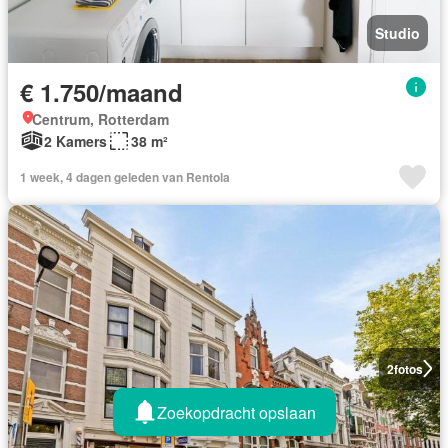
Studio
€ 1.750/maand
Centrum, Rotterdam
2 Kamers
38 m²
1 week, 4 dagen geleden van Rentola
2
fotos
Zoekopdracht opslaan