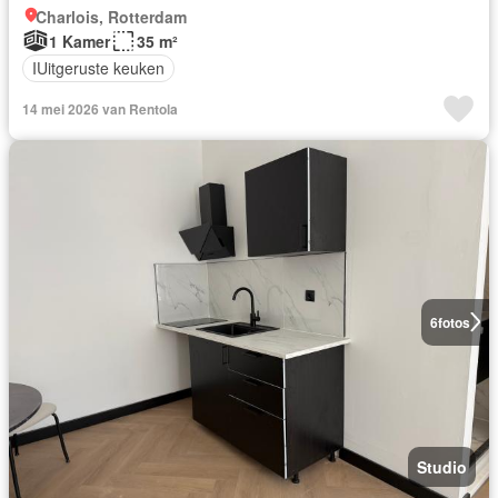
Charlois, Rotterdam
1 Kamer
35 m²
IUitgeruste keuken
14 mei 2026 van Rentola
6
fotos
Studio