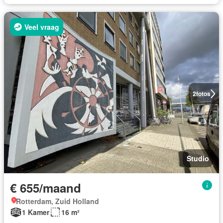
Veel vraag
2
fotos
Studio
€ 655/maand
Rotterdam, Zuid Holland
1 Kamer
16 m²