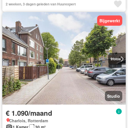
2 weeken, 3 dagen geleden van Huurexpert
Bijgewerkt
9
fotos
Studio
€ 1.090/maand
Charlois, Rotterdam
1 Kamer
30 m²