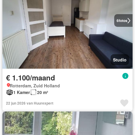
6
fotos
Studio
€ 1.100/maand
Rotterdam, Zuid Holland
1 Kamer
20 m²
22 jun 2026 van Huurexpert