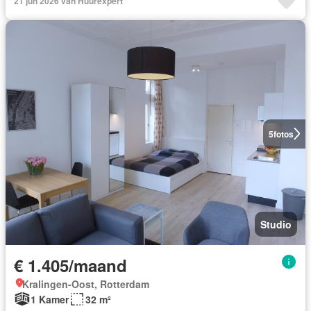
21 jun 2026 van Huurexpert
5
fotos
Studio
€ 1.405/maand
Kralingen-Oost, Rotterdam
1 Kamer
32 m²