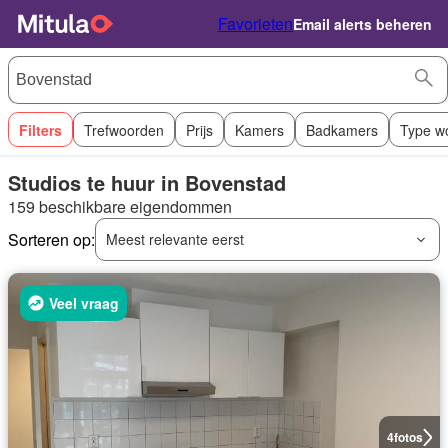
Favorieten
Email alerts beheren
Filters
Trefwoorden
Prijs
Kamers
Badkamers
Type w
Studios te huur in Bovenstad
159 beschikbare eigendommen
Sorteren op:
Meest relevante eerst
Veel vraag
4
fotos