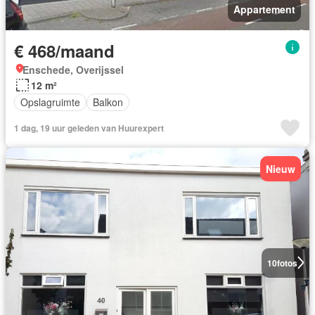
Appartement
€ 468/maand
Enschede, Overijssel
12 m²
Opslagruimte
Balkon
1 dag, 19 uur geleden van Huurexpert
Nieuw
10
fotos