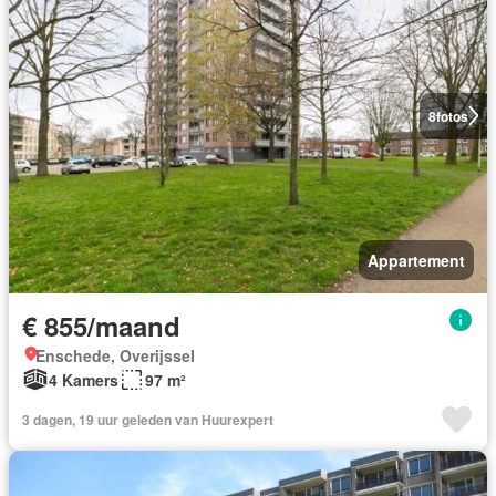
8
fotos
Appartement
€ 855/maand
Enschede, Overijssel
4 Kamers
97 m²
3 dagen, 19 uur geleden van Huurexpert