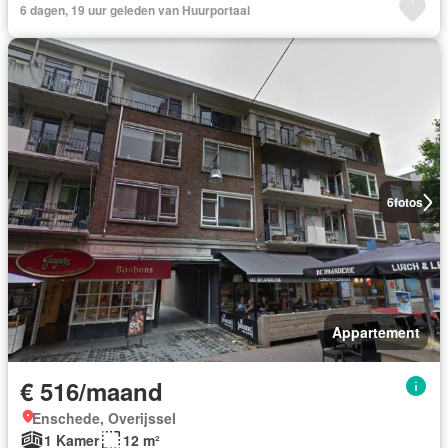
6 dagen, 19 uur geleden van Huurportaal
6
fotos
Appartement
€ 516/maand
Enschede, Overijssel
1 Kamer
12 m²