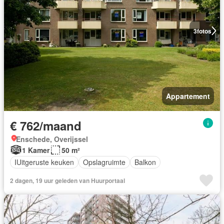
3
fotos
Appartement
€ 762/maand
Enschede, Overijssel
1 Kamer
50 m²
IUitgeruste keuken
Opslagruimte
Balkon
2 dagen, 19 uur geleden van Huurportaal