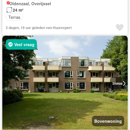
Oldenzaal, Overijssel
24 m²
Terras
2 dagen, 19 uur geleden van Huurexpert
Veel vraag
3
fotos
Bovenwoning