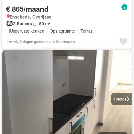
€ 865/maand
Enschede, Overijssel
2 Kamers
50 m²
IUitgeruste keuken
Opslagruimte
Terras
1 week, 2 dagen geleden van Huurexpert
10
fotos