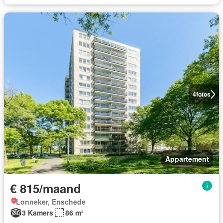
4
fotos
Appartement
€ 815/maand
Lonneker, Enschede
3 Kamers
86 m²