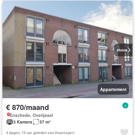
4
fotos
Appartement
€ 870/maand
Enschede, Overijssel
3 Kamers
57 m²
4 dagen, 19 uur geleden van Huurexpert