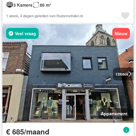
3 Kamers
86 m²
1 week, 4 dagen geleden van Huizenvinder.nl
Veel vraag
Nieuw
13
fotos
Appartement
€ 685/maand