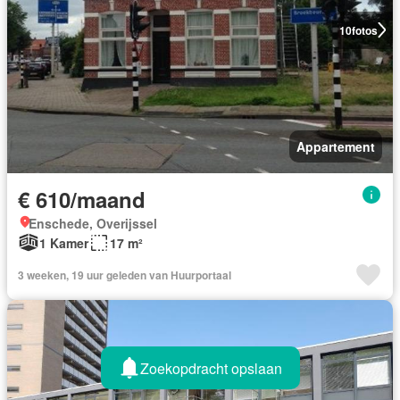
10
fotos
Appartement
€ 610/maand
Enschede, Overijssel
1 Kamer
17 m²
3 weeken, 19 uur geleden van Huurportaal
Zoekopdracht opslaan