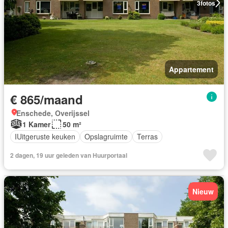
3
fotos
Appartement
€ 865/maand
Enschede, Overijssel
1 Kamer
50 m²
IUitgeruste keuken
Opslagruimte
Terras
2 dagen, 19 uur geleden van Huurportaal
Nieuw