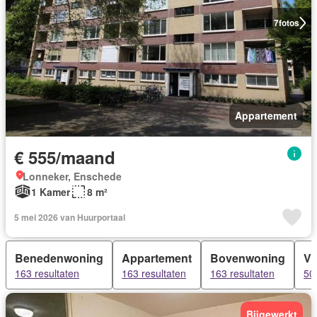
7
fotos
Appartement
€ 555/maand
Lonneker, Enschede
1 Kamer
8 m²
5 mei 2026 van Huurportaal
Benedenwoning
Appartement
Bovenwoning
Vi
163 resultaten
163 resultaten
163 resultaten
50
Bijgewerkt