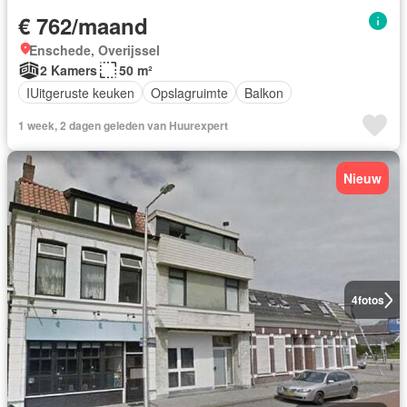
€ 762/maand
Enschede, Overijssel
2 Kamers
50 m²
IUitgeruste keuken
Opslagruimte
Balkon
1 week, 2 dagen geleden van Huurexpert
Nieuw
4
fotos