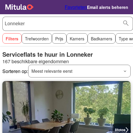
Favorieten
Email alerts beheren
Filters
Trefwoorden
Prijs
Kamers
Badkamers
Type w
Serviceflats te huur in Lonneker
167 beschikbare eigendommen
Sorteren op:
Meest relevante eerst
8
fotos