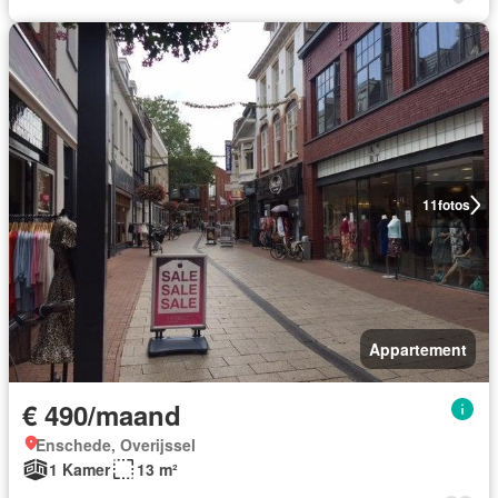
11
fotos
Appartement
€ 490/maand
Enschede, Overijssel
1 Kamer
13 m²