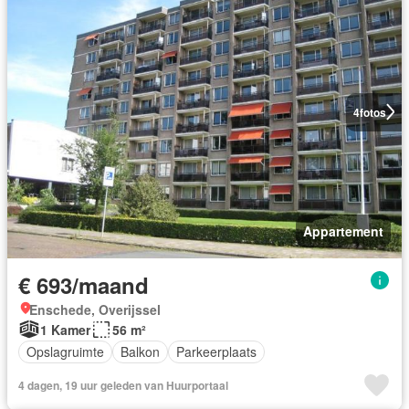
4
fotos
Appartement
€ 693/maand
Enschede, Overijssel
1 Kamer
56 m²
Opslagruimte
Balkon
Parkeerplaats
4 dagen, 19 uur geleden van Huurportaal