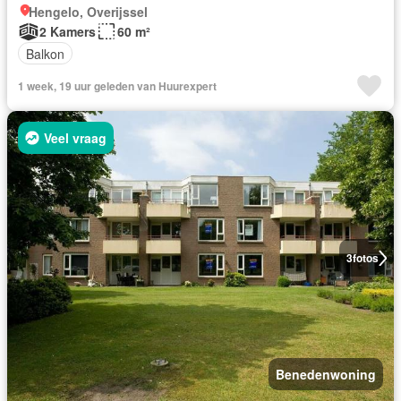
Hengelo, Overijssel
2 Kamers
60 m²
Balkon
1 week, 19 uur geleden van Huurexpert
Veel vraag
3
fotos
Benedenwoning