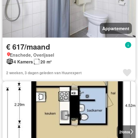
Appartement
€ 617/maand
Enschede, Overijssel
4 Kamers
20 m²
2 weeken, 3 dagen geleden van Huurexpert
2
fotos