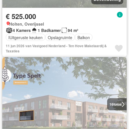
€ 525.000
Holten, Overijssel
4 Kamers
1 Badkamer
94 m²
IUitgeruste keuken
Opslagruimte
Balkon
11 jun 2026 van Vastgoed Nederland - Ten Hove Makelaardij &
Taxaties
16
fotos