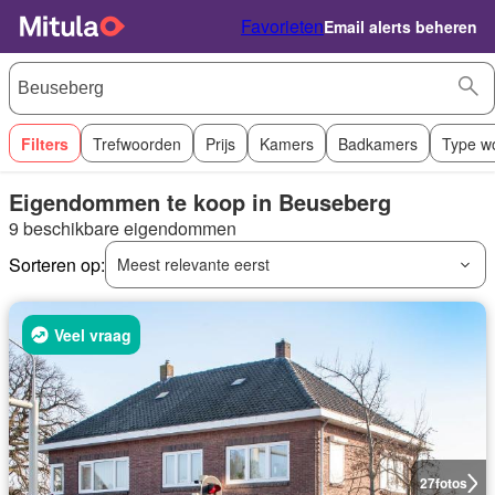
Favorieten
Email alerts beheren
Filters
Trefwoorden
Prijs
Kamers
Badkamers
Type w
Eigendommen te koop in Beuseberg
9 beschikbare eigendommen
Sorteren op:
Meest relevante eerst
Veel vraag
27
fotos