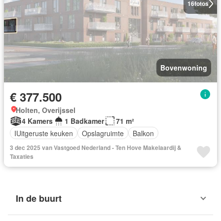
16
fotos
Bovenwoning
€ 377.500
Holten, Overijssel
4 Kamers
1 Badkamer
71 m²
IUitgeruste keuken
Opslagruimte
Balkon
3 dec 2025 van Vastgoed Nederland - Ten Hove Makelaardij &
Taxaties
In de buurt