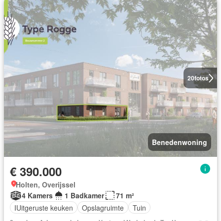
20
fotos
Benedenwoning
€ 390.000
Holten, Overijssel
4 Kamers
1 Badkamer
71 m²
IUitgeruste keuken
Opslagruimte
Tuin