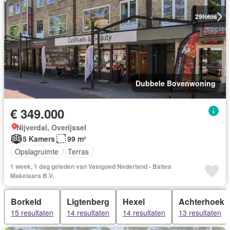
29
fotos
Dubbele Bovenwoning
€ 349.000
Nijverdal, Overijssel
5 Kamers
99 m²
Opslagruimte
Terras
1 week, 1 dag geleden van Vastgoed Nederland - Baltes
Makelaars B.V.
Borkeld
Ligtenberg
Hexel
Achterhoek
15 resultaten
14 resultaten
14 resultaten
13 resultaten