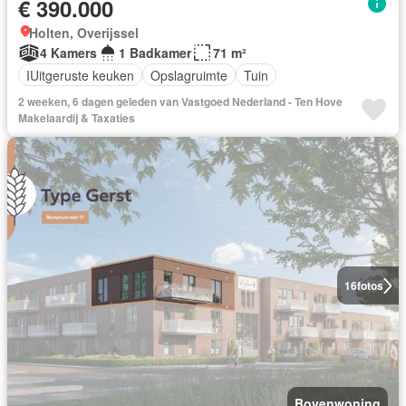
€ 390.000
Holten, Overijssel
4 Kamers
1 Badkamer
71 m²
IUitgeruste keuken
Opslagruimte
Tuin
2 weeken, 6 dagen geleden van Vastgoed Nederland - Ten Hove
Makelaardij & Taxaties
16
fotos
Bovenwoning