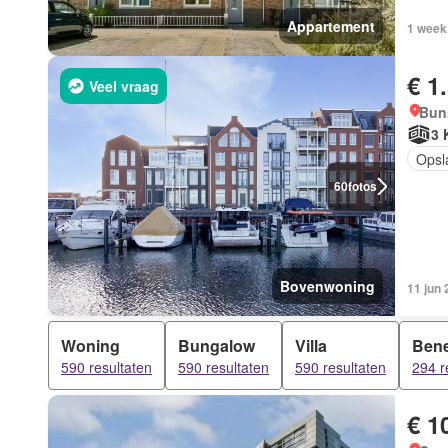
Appartement
1 week
€ 1
Veel vraag
Bun
3 
Opsl
60
fotos
Bovenwoning
11 jun
Woning
Bungalow
Villa
Ben
590 resultaten
590 resultaten
590 resultaten
294 r
€ 1