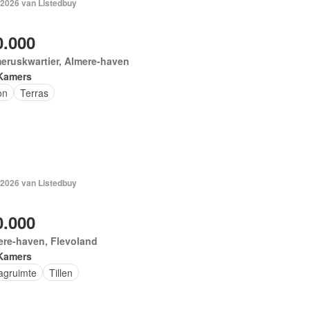
 2026 van Listedbuy
0.000
eruskwartier, Almere-haven
Kamers
on
Terras
 2026 van Listedbuy
0.000
ere-haven, Flevoland
Kamers
agruimte
Tillen