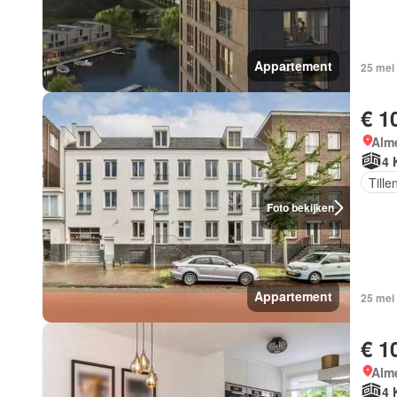
Appartement
25 mei
€ 1
Alm
4 
Tille
Foto bekijken
Appartement
25 mei
€ 1
Alm
4 