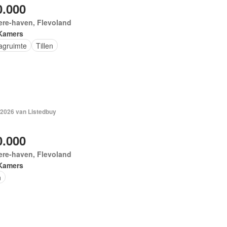
0.000
ere-haven, Flevoland
Kamers
agruimte
Tillen
 2026 van Listedbuy
0.000
ere-haven, Flevoland
Kamers
n