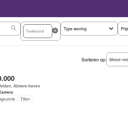
Prij
Sorteren op:
Meest rel
0.000
Velden, Almere-haven
Kamers
agruimte
Tillen