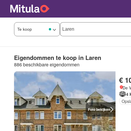
Eigendommen te koop in Laren
886 beschikbare eigendommen
€ 1
De 
4 
Opsl
Foto bekijken