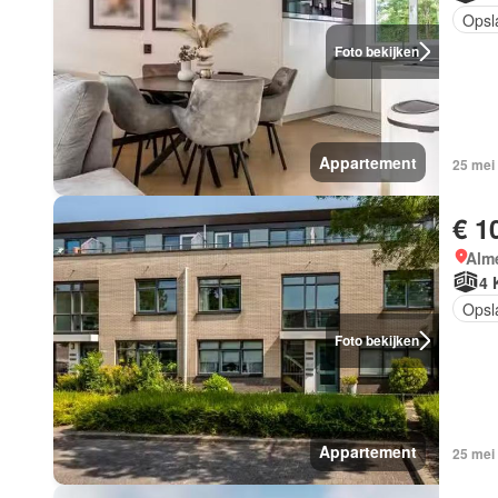
Opsl
Foto bekijken
Appartement
25 mei
€ 1
Alm
4 
Opsl
Foto bekijken
Appartement
25 mei