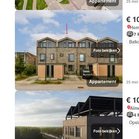
Appartement
25 mei
€ 1
Hom
7 
Balk
Foto bekijken
Appartement
25 mei
€ 1
Alm
4 
Opsl
Foto bekijken