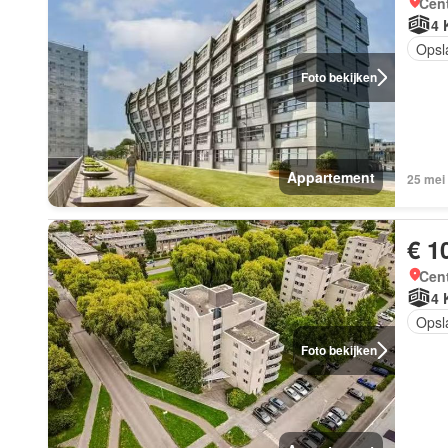
Cen
4 
Opsl
Foto bekijken
Appartement
25 mei
€ 1
Cen
4 
Opsl
Foto bekijken