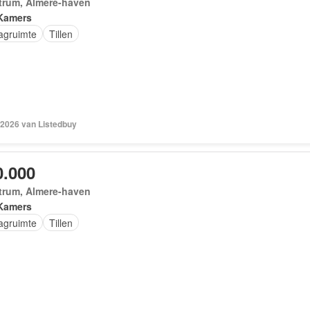
trum, Almere-haven
Kamers
agruimte
Tillen
 2026 van Listedbuy
0.000
trum, Almere-haven
Kamers
agruimte
Tillen