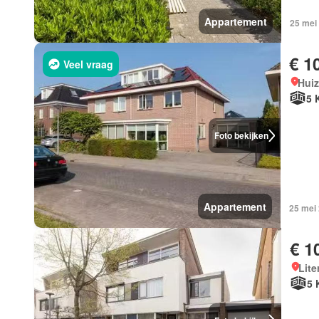
Appartement
25 mei
€ 1
Veel vraag
Huiz
5 
Foto bekijken
Appartement
25 mei
€ 1
Lite
5 