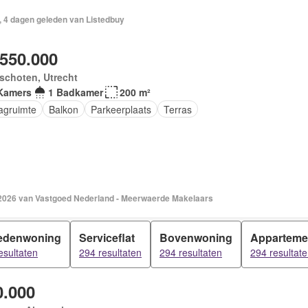
, 4 dagen geleden van Listedbuy
.550.000
schoten, Utrecht
Kamers
1 Badkamer
200 m²
agruimte
Balkon
Parkeerplaats
Terras
 2026 van Vastgoed Nederland - Meerwaerde Makelaars
edenwoning
Serviceflat
Bovenwoning
Apparteme
esultaten
294 resultaten
294 resultaten
294 resultat
0.000