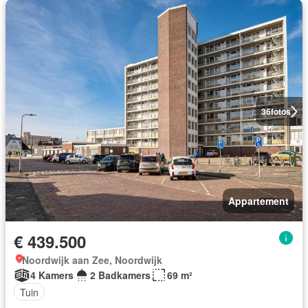
36
fotos
Appartement
€ 439.500
Noordwijk aan Zee, Noordwijk
4 Kamers
2 Badkamers
69 m²
Tuin