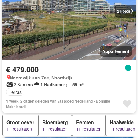
21
fotos
Appartement
€ 479.000
Noordwijk aan Zee, Noordwijk
2 Kamers
1 Badkamer
55 m²
Terras
1 week, 2 dagen geleden van Vastgoed Nederland - Bonnike
Makelaardij
Groot oever
Bloemberg
Eemten
Haalweide
11 resultaten
11 resultaten
11 resultaten
11 resultaten