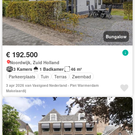
Bungalow
€ 192.500
Noordwijk, Zuid Holland
3 Kamers
1 Badkamer
46 m²
Parkeerplaats
Tuin
Terras
Zwembad
3 apr 2026 van Vastgoed Nederland - Piet Warmerdam
Makelaardij