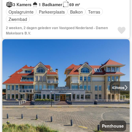
3 Kamers
1 Badkamer
69 m²
Opslagruimte
Parkeerplaats
Balkon
Terras
Zwembad
2 weeken, 2 dagen geleden van Vastgoed Nederland - Damen
Makelaars B.V.
43
fotos
Penthouse