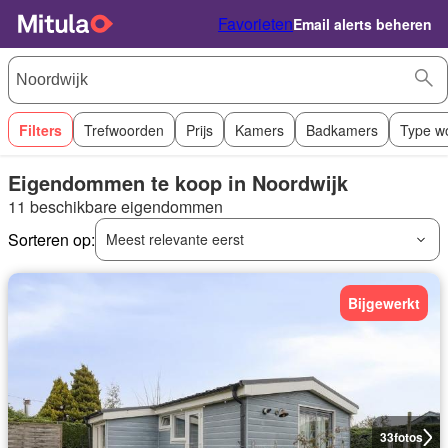
Favorieten
Email alerts beheren
Filters
Trefwoorden
Prijs
Kamers
Badkamers
Type w
Eigendommen te koop in Noordwijk
11 beschikbare eigendommen
Sorteren op:
Meest relevante eerst
Bijgewerkt
33
fotos