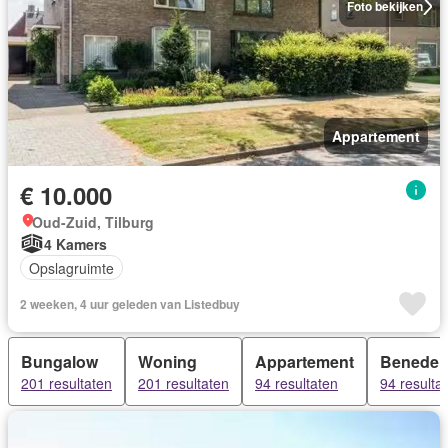
Foto bekijken
Appartement
€ 10.000
Oud-Zuid, Tilburg
4 Kamers
Opslagruimte
2 weeken, 4 uur geleden van Listedbuy
Bungalow
Woning
Appartement
Beneden
201 resultaten
201 resultaten
94 resultaten
94 resulta