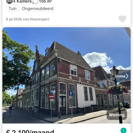
4 Kamers
105 m²
Tuin
Ongemeubileerd
8 jul 2026 van Huurexpert
4
fotos
Woning
€ 2.100/maand