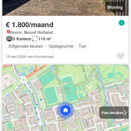
Woning
€ 1.800/maand
Hoorn, Noord Holland
5 Kamers
110 m²
IUitgeruste keuken
Opslagruimte
Tuin
19 mei 2026 van Huurportaal
Foto bekijken