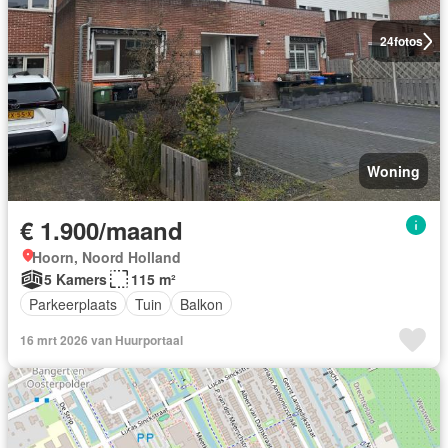
24
fotos
Woning
€ 1.900/maand
Hoorn, Noord Holland
5 Kamers
115 m²
Parkeerplaats
Tuin
Balkon
16 mrt 2026 van Huurportaal