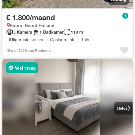
€ 1.800/maand
Hoorn, Noord Holland
5 Kamers
1 Badkamer
110 m²
IUitgeruste keuken
Opslagruimte
Tuin
18 mei 2026 van Rentumo
Veel vraag
5
fotos