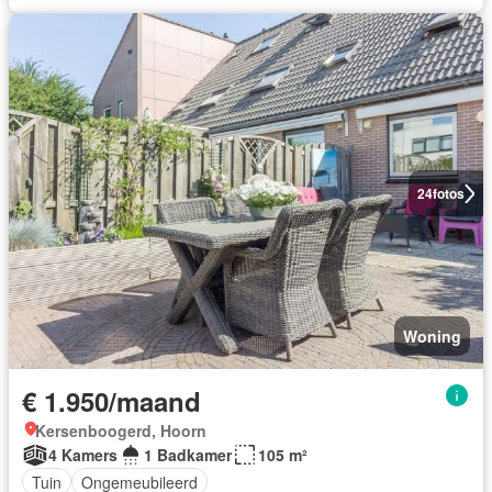
24
fotos
Woning
€ 1.950/maand
Kersenboogerd, Hoorn
4 Kamers
1 Badkamer
105 m²
Tuin
Ongemeubileerd