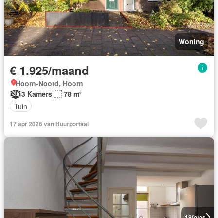
Woning
€ 1.925/maand
Hoorn-Noord, Hoorn
3 Kamers
78 m²
Tuin
17 apr 2026 van Huurportaal
18
fotos