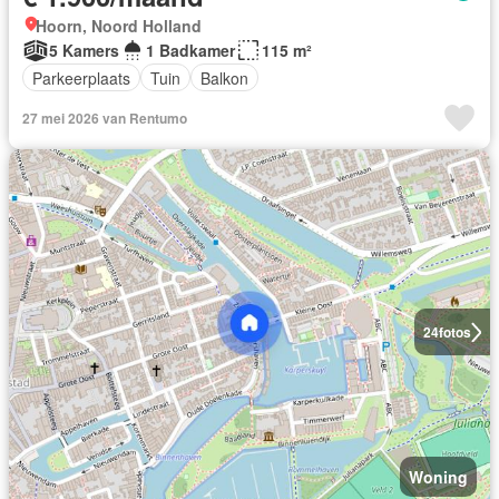
Hoorn, Noord Holland
5 Kamers
1 Badkamer
115 m²
Parkeerplaats
Tuin
Balkon
27 mei 2026 van Rentumo
24
fotos
Woning