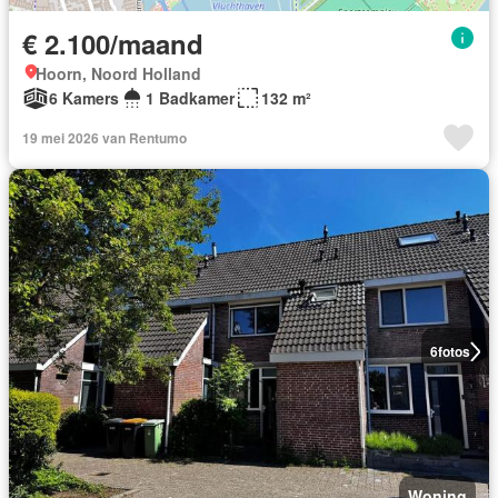
€ 2.100/maand
Hoorn, Noord Holland
6 Kamers
1 Badkamer
132 m²
19 mei 2026 van Rentumo
6
fotos
Woning