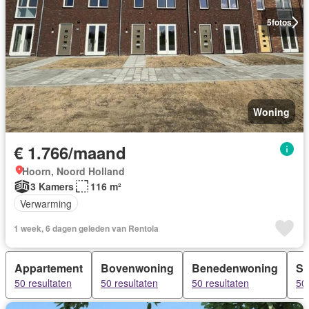
5
fotos
Woning
€ 1.766/maand
Hoorn, Noord Holland
3 Kamers
116 m²
Verwarming
1 week, 6 dagen geleden van Rentola
Appartement
Bovenwoning
Benedenwoning
Se
50 resultaten
50 resultaten
50 resultaten
50