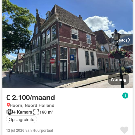
5
fotos
Woning
€ 2.100/maand
Hoorn, Noord Holland
4 Kamers
160 m²
Opslagruimte
12 jul 2026 van Huurportaal