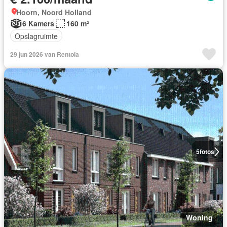
Hoorn, Noord Holland
6 Kamers
160 m²
Opslagruimte
29 jun 2026 van Rentola
5
fotos
Woning