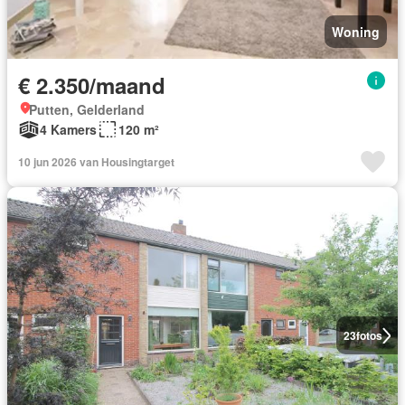
Woning
€ 2.350/maand
Putten, Gelderland
4 Kamers
120 m²
10 jun 2026 van Housingtarget
23
fotos