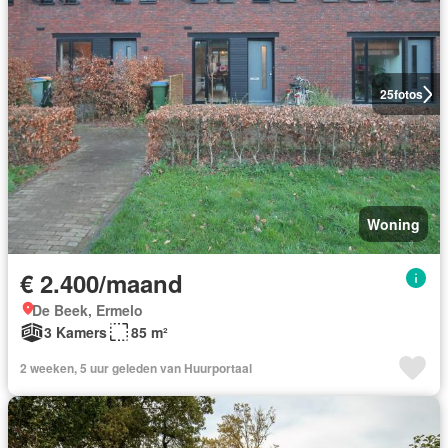
25
fotos
Woning
€ 2.400/maand
De Beek, Ermelo
3 Kamers
85 m²
2 weeken, 5 uur geleden van Huurportaal