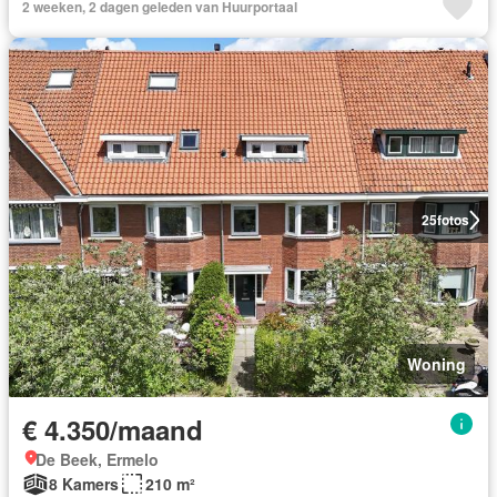
2 weeken, 2 dagen geleden van Huurportaal
25
fotos
Woning
€ 4.350/maand
De Beek, Ermelo
8 Kamers
210 m²