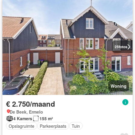
25
fotos
Woning
€ 2.750/maand
De Beek, Ermelo
4 Kamers
155 m²
Opslagruimte
Parkeerplaats
Tuin