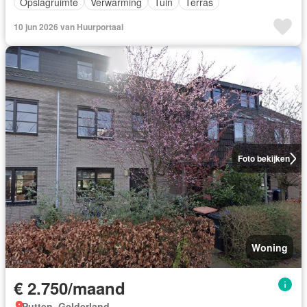
Opslagruimte
Verwarming
Tuin
Terras
10 jun 2026 van Huurportaal
Foto bekijken
Woning
€ 2.750/maand
Putten, Gelderland