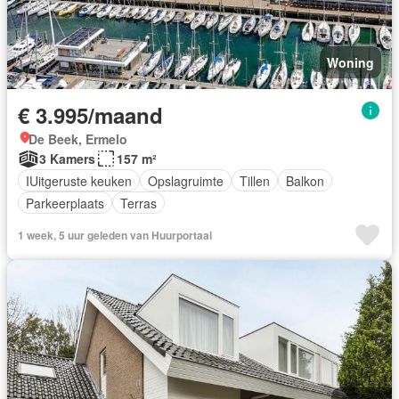
Woning
€ 3.995/maand
De Beek, Ermelo
3 Kamers
157 m²
IUitgeruste keuken
Opslagruimte
Tillen
Balkon
Parkeerplaats
Terras
1 week, 5 uur geleden van Huurportaal