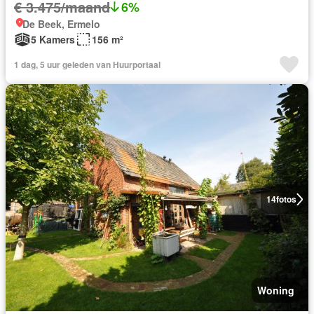
€ 3.475/maand
6%
De Beek, Ermelo
5 Kamers
156 m²
1 dag, 5 uur geleden van Huurportaal
14
fotos
Woning