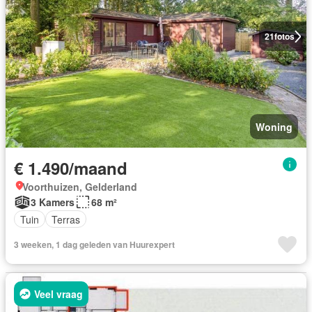
21
fotos
Woning
€ 1.490/maand
Voorthuizen, Gelderland
3 Kamers
68 m²
Tuin
Terras
3 weeken, 1 dag geleden van Huurexpert
Veel vraag