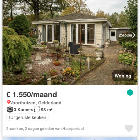
25
fotos
Woning
€ 1.550/maand
Voorthuizen, Gelderland
3 Kamers
93 m²
IUitgeruste keuken
2 weeken, 2 dagen geleden van Huurportaal