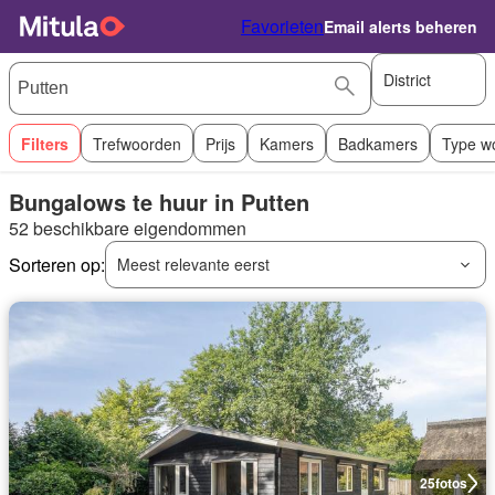
Favorieten
Email alerts beheren
District
Filters
Trefwoorden
Prijs
Kamers
Badkamers
Type w
Bungalows te huur in Putten
52 beschikbare eigendommen
Sorteren op:
Meest relevante eerst
25
fotos