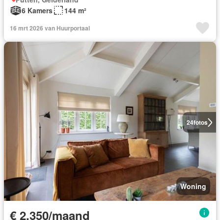
6 Kamers
144 m²
16 mrt 2026 van Huurportaal
24
fotos
Woning
€ 2.350/maand