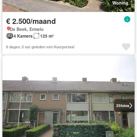
Woning
€ 2.500/maand
De Beek, Ermelo
4 Kamers
125 m²
6 dagen, 5 uur geleden van Huurportaal
25
fotos