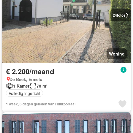
24
fotos
Woning
€ 2.200/maand
De Beek, Ermelo
1 Kamer
70 m²
Volledig ingericht
1 week, 6 dagen geleden van Huurportaal