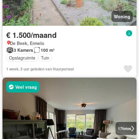
Woning
€ 1.500/maand
De Beek, Ermelo
3 Kamers
100 m²
Opslagruimte
Tuin
1 week, 5 uur geleden van Huurportaal
Veel vraag
17
fotos