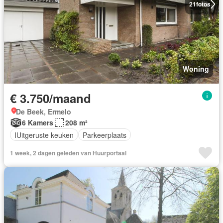
21
fotos
Woning
€ 3.750/maand
De Beek, Ermelo
6 Kamers
208 m²
IUitgeruste keuken
Parkeerplaats
1 week, 2 dagen geleden van Huurportaal