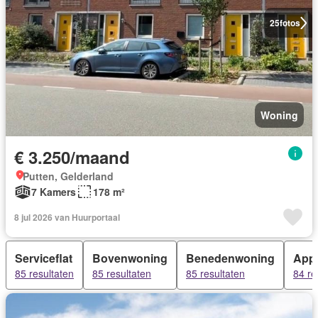
25
fotos
Woning
€ 3.250/maand
Putten, Gelderland
7 Kamers
178 m²
8 jul 2026 van Huurportaal
Serviceflat
Bovenwoning
Benedenwoning
App
85 resultaten
85 resultaten
85 resultaten
84 re