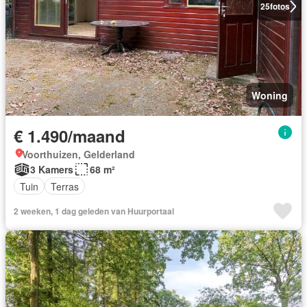
25
fotos
Woning
€ 1.490/maand
Voorthuizen, Gelderland
3 Kamers
68 m²
Tuin
Terras
2 weeken, 1 dag geleden van Huurportaal