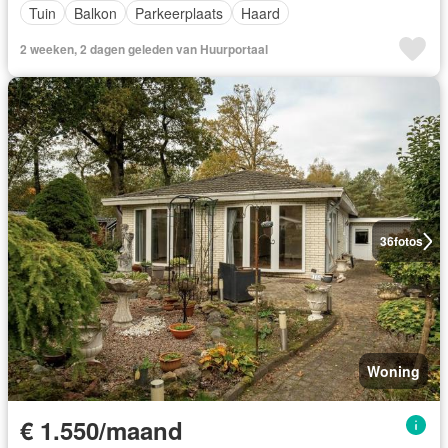
Tuin
Balkon
Parkeerplaats
Haard
2 weeken, 2 dagen geleden van Huurportaal
36
fotos
Woning
€ 1.550/maand