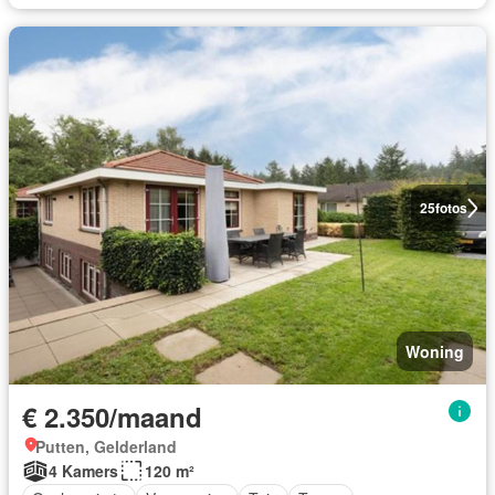
25
fotos
Woning
€ 2.350/maand
Putten, Gelderland
4 Kamers
120 m²