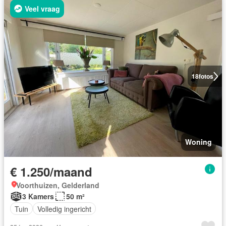
Veel vraag
18
fotos
Woning
€ 1.250/maand
Voorthuizen, Gelderland
3 Kamers
50 m²
Tuin
Volledig ingericht