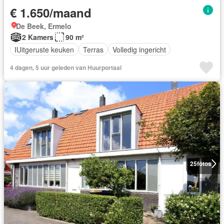
€ 1.650/maand
De Beek, Ermelo
2 Kamers
90 m²
IUitgeruste keuken
Terras
Volledig ingericht
4 dagen, 5 uur geleden van Huurportaal
25
fotos