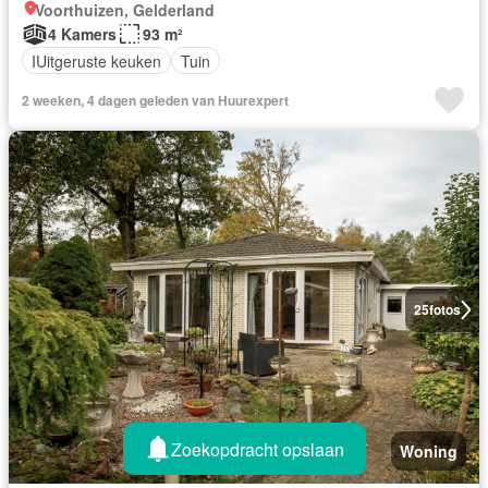
Voorthuizen, Gelderland
4 Kamers
93 m²
IUitgeruste keuken
Tuin
2 weeken, 4 dagen geleden van Huurexpert
25
fotos
Zoekopdracht opslaan
Woning