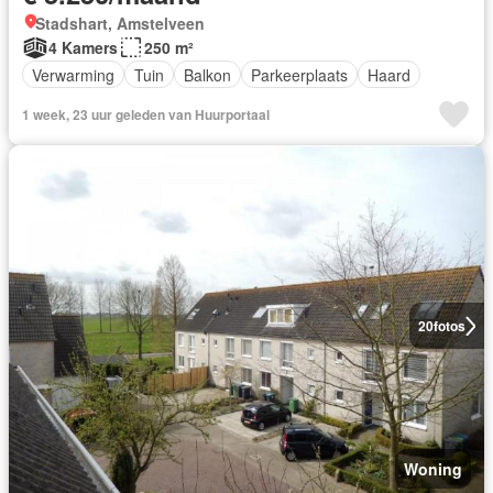
Stadshart, Amstelveen
4 Kamers
250 m²
Verwarming
Tuin
Balkon
Parkeerplaats
Haard
1 week, 23 uur geleden van Huurportaal
20
fotos
Woning