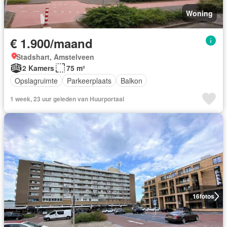
Woning
€ 1.900/maand
Stadshart, Amstelveen
2 Kamers
75 m²
Opslagruimte
Parkeerplaats
Balkon
1 week, 23 uur geleden van Huurportaal
16
fotos