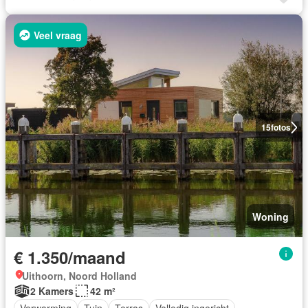
Veel vraag
15
fotos
Woning
€ 1.350/maand
Uithoorn, Noord Holland
2 Kamers
42 m²
Verwarming
Tuin
Terras
Volledig ingericht