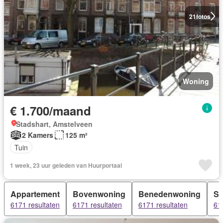
21
fotos
Woning
€ 1.700/maand
Stadshart, Amstelveen
2 Kamers
125 m²
Tuin
1 week, 23 uur geleden van Huurportaal
Appartement
Bovenwoning
Benedenwoning
Se
6171 resultaten
6171 resultaten
6171 resultaten
61