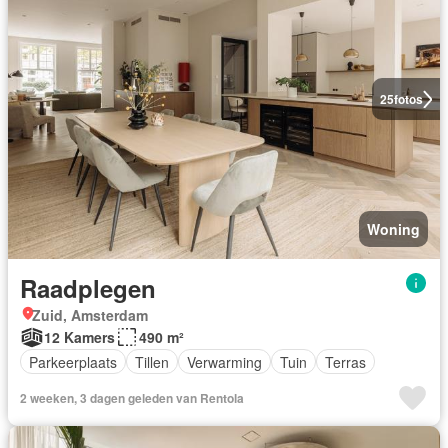
25
fotos
Woning
Raadplegen
Zuid, Amsterdam
12 Kamers
490 m²
Parkeerplaats
Tillen
Verwarming
Tuin
Terras
2 weeken, 3 dagen geleden van Rentola