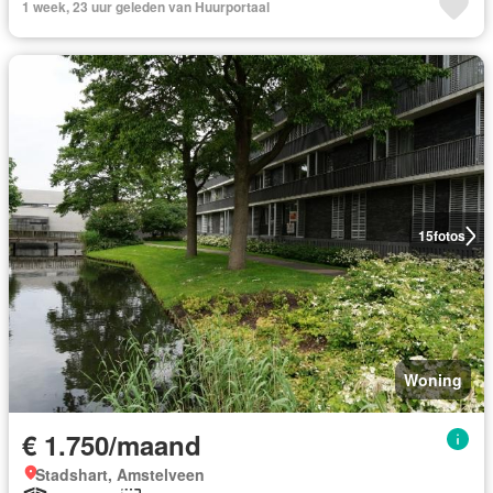
1 week, 23 uur geleden van Huurportaal
15
fotos
Woning
€ 1.750/maand
Stadshart, Amstelveen