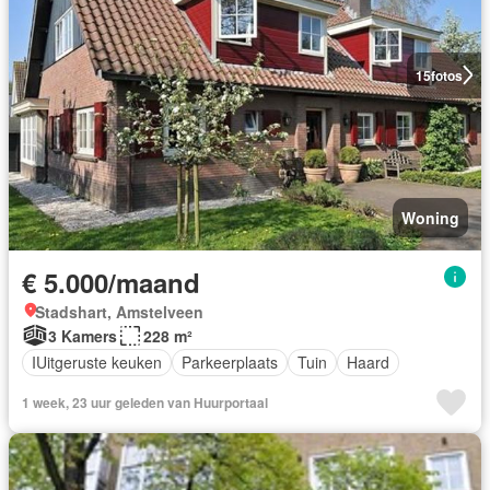
15
fotos
Woning
€ 5.000/maand
Stadshart, Amstelveen
3 Kamers
228 m²
IUitgeruste keuken
Parkeerplaats
Tuin
Haard
1 week, 23 uur geleden van Huurportaal