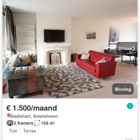
21
fotos
Woning
€ 1.500/maand
Stadshart, Amstelveen
2 Kamers
108 m²
Tuin
Terras