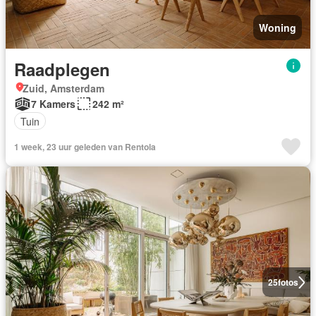
Woning
Raadplegen
Zuid, Amsterdam
7 Kamers
242 m²
Tuin
1 week, 23 uur geleden van Rentola
25
fotos