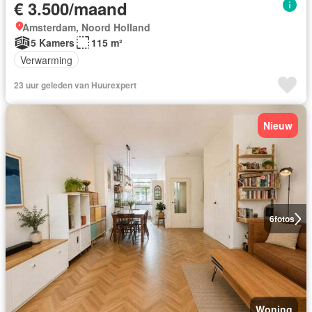
€ 3.500/maand
Amsterdam, Noord Holland
5 Kamers
115 m²
Verwarming
23 uur geleden van Huurexpert
Nieuw
6
fotos
Woning