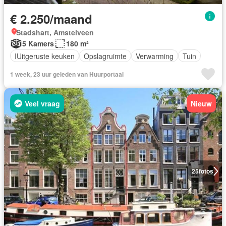
€ 2.250/maand
Stadshart, Amstelveen
5 Kamers
180 m²
IUitgeruste keuken
Opslagruimte
Verwarming
Tuin
1 week, 23 uur geleden van Huurportaal
Veel vraag
Nieuw
25
fotos