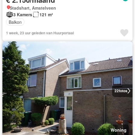
Stadshart, Amstelveen
3 Kamers
121 m²
Balkon
1 week, 23 uur geleden van Huurportaal
22
fotos
Woning