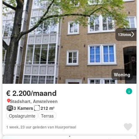
13
fotos
Woning
€ 2.200/maand
Stadshart, Amstelveen
3 Kamers
212 m²
Opslagruimte
Terras
1 week, 23 uur geleden van Huurportaal