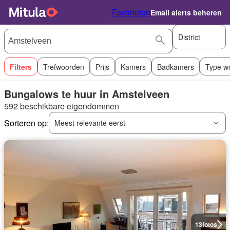
Favorieten
Email alerts beheren
District
Filters
Trefwoorden
Prijs
Kamers
Badkamers
Type w
Bungalows te huur in Amstelveen
592 beschikbare eigendommen
Sorteren op:
Meest relevante eerst
13
fotos