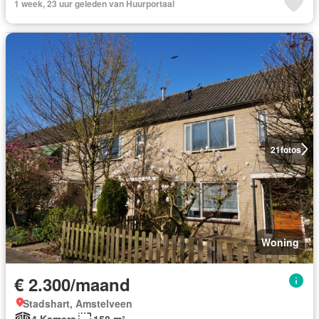
1 week, 23 uur geleden van Huurportaal
21
fotos
Woning
€ 2.300/maand
Stadshart, Amstelveen
4 Kamers
158 m²