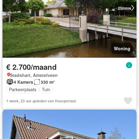
25
fotos
Woning
€ 2.700/maand
Stadshart, Amstelveen
4 Kamers
330 m²
Parkeerplaats
Tuin
1 week, 23 uur geleden van Huurportaal