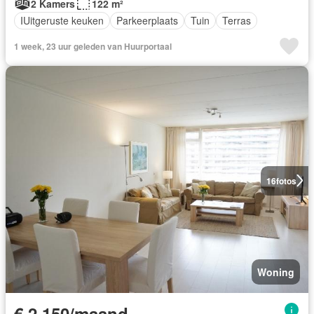
2 Kamers
122 m²
IUitgeruste keuken
Parkeerplaats
Tuin
Terras
1 week, 23 uur geleden van Huurportaal
16
fotos
Woning
€ 2.150/maand