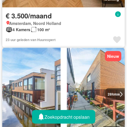
€ 3.500/maand
Amsterdam, Noord Holland
4 Kamers
100 m²
23 uur geleden van Huurexpert
Nieuw
28
fotos
Zoekopdracht opslaan