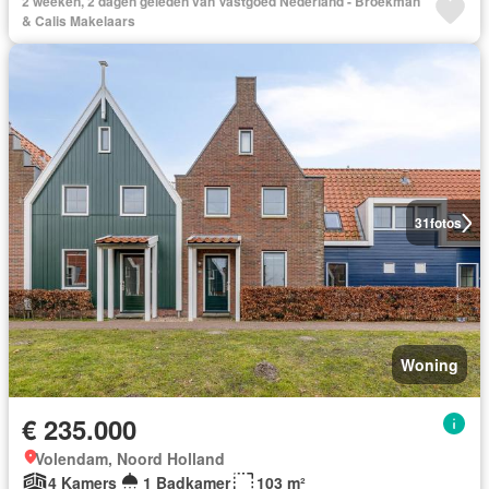
2 weeken, 2 dagen geleden van Vastgoed Nederland - Broekman
& Calis Makelaars
31
fotos
Woning
€ 235.000
Volendam, Noord Holland
4 Kamers
1 Badkamer
103 m²