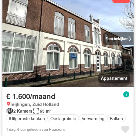
Foto bekijken
Appartement
€ 1.600/maand
Teijlingen, Zuid Holland
2 Kamers
63 m²
IUitgeruste keuken
Opslagruimte
Verwarming
Balkon
1 dag, 6 uur geleden van Huurzone