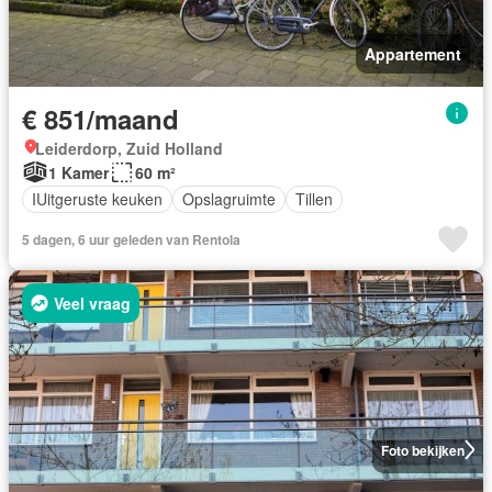
Appartement
€ 851/maand
Leiderdorp, Zuid Holland
1 Kamer
60 m²
IUitgeruste keuken
Opslagruimte
Tillen
5 dagen, 6 uur geleden van Rentola
Veel vraag
Foto bekijken