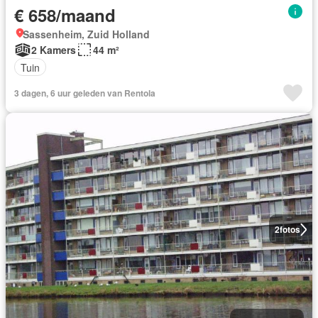
€ 658/maand
Sassenheim, Zuid Holland
2 Kamers
44 m²
Tuin
3 dagen, 6 uur geleden van Rentola
2
fotos