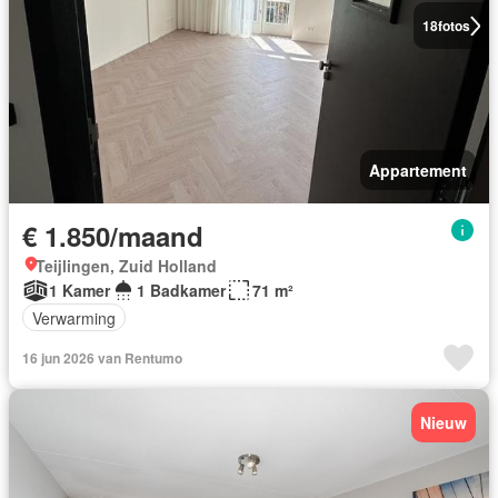
18
fotos
Appartement
€ 1.850/maand
Teijlingen, Zuid Holland
1 Kamer
1 Badkamer
71 m²
Verwarming
16 jun 2026 van Rentumo
Nieuw