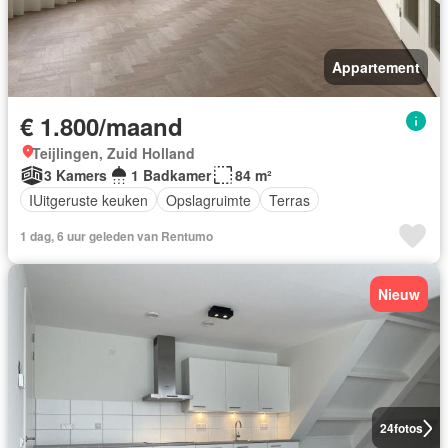
Appartement
€ 1.800/maand
Teijlingen, Zuid Holland
3 Kamers
1 Badkamer
84 m²
IUitgeruste keuken
Opslagruimte
Terras
1 dag, 6 uur geleden van Rentumo
Nieuw
24
fotos