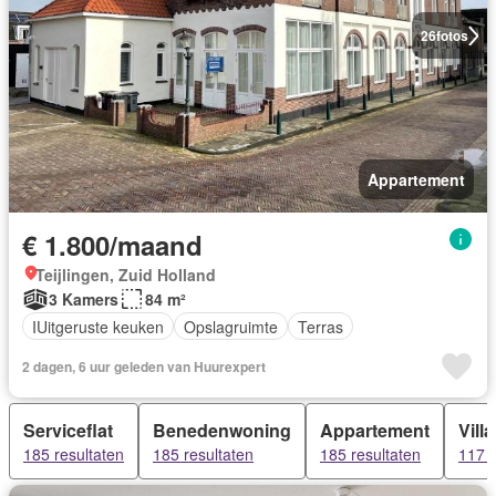
26
fotos
Appartement
€ 1.800/maand
Teijlingen, Zuid Holland
3 Kamers
84 m²
IUitgeruste keuken
Opslagruimte
Terras
2 dagen, 6 uur geleden van Huurexpert
Serviceflat
Benedenwoning
Appartement
Villa
185 resultaten
185 resultaten
185 resultaten
117 r