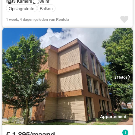
3 Kamers
86 m²
Opslagruimte
Balkon
1 week, 4 dagen geleden van Rentola
21
fotos
Appartement
€ 1.895/maand