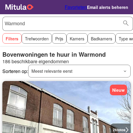
Favorieten
Email alerts beheren
Filters
Trefwoorden
Prijs
Kamers
Badkamers
Type w
Bovenwoningen te huur in Warmond
186 beschikbare eigendommen
Sorteren op:
Meest relevante eerst
Nieuw
26
fotos