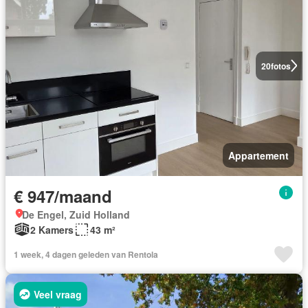
20
fotos
Appartement
€ 947/maand
De Engel, Zuid Holland
2 Kamers
43 m²
1 week, 4 dagen geleden van Rentola
Veel vraag