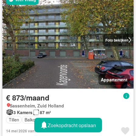
Foto bekijken
Appartement
€ 873/maand
Sassenheim, Zuid Holland
3 Kamers
87 m²
Tillen
Balkon
Zoekopdracht opslaan
14 mei 2026 van Rentola