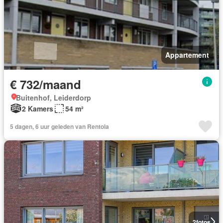
Appartement
€ 732/maand
Buitenhof, Leiderdorp
2 Kamers
54 m²
5 dagen, 6 uur geleden van Rentola
2
fotos