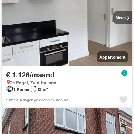
6
fotos
Appartement
€ 1.126/maand
De Engel, Zuid Holland
1 Kamer
43 m²
1 week, 4 dagen geleden van Rentola