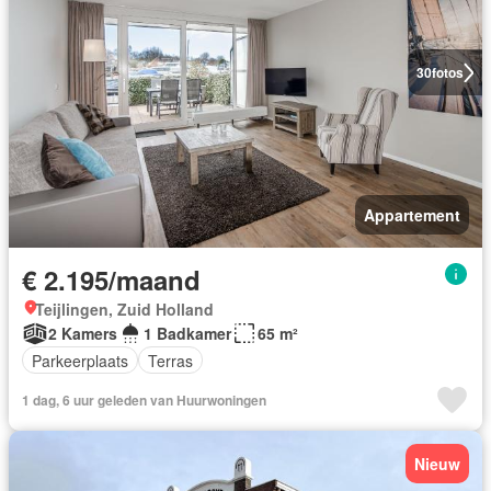
30
fotos
Appartement
€ 2.195/maand
Teijlingen, Zuid Holland
2 Kamers
1 Badkamer
65 m²
Parkeerplaats
Terras
1 dag, 6 uur geleden van Huurwoningen
Nieuw