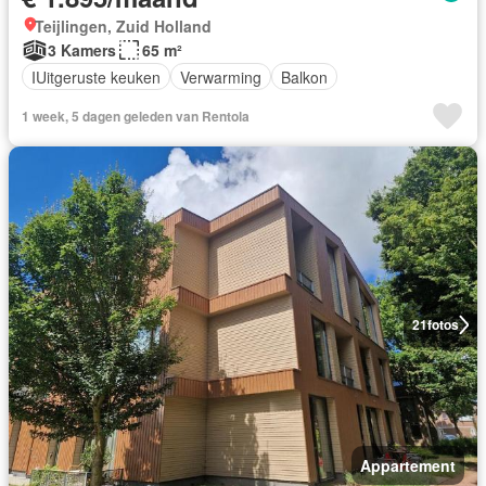
Teijlingen, Zuid Holland
3 Kamers
65 m²
IUitgeruste keuken
Verwarming
Balkon
1 week, 5 dagen geleden van Rentola
21
fotos
Appartement