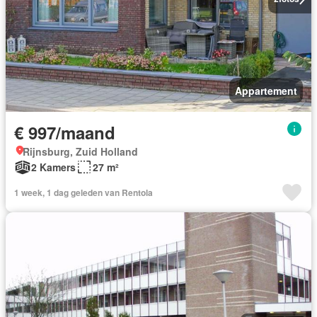
Appartement
€ 997/maand
Rijnsburg, Zuid Holland
2 Kamers
27 m²
1 week, 1 dag geleden van Rentola