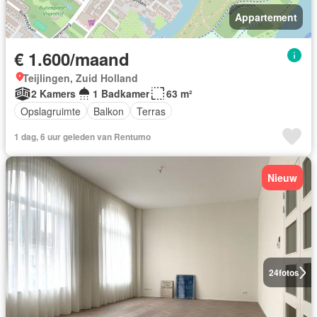
Appartement
€ 1.600/maand
Teijlingen, Zuid Holland
2 Kamers
1 Badkamer
63 m²
Opslagruimte
Balkon
Terras
1 dag, 6 uur geleden van Rentumo
Nieuw
24
fotos