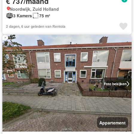
€ 737/maand
Noordwijk, Zuid Holland
3 Kamers
75 m²
2 dagen, 6 uur geleden van Rentola
Foto bekijken
Appartement