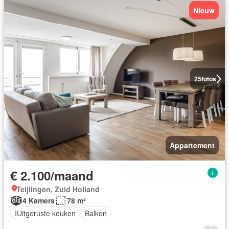
Nieuw
25
fotos
Appartement
€ 2.100/maand
Teijlingen, Zuid Holland
4 Kamers
78 m²
IUitgeruste keuken
Balkon