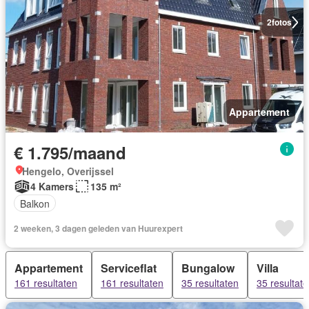
2
fotos
Appartement
€ 1.795/maand
Hengelo, Overijssel
4 Kamers
135 m²
Balkon
2 weeken, 3 dagen geleden van Huurexpert
Appartement
Serviceflat
Bungalow
Villa
161 resultaten
161 resultaten
35 resultaten
35 resultat