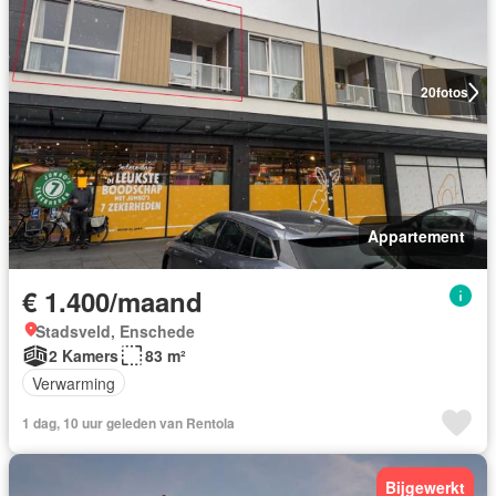
20
fotos
Appartement
€ 1.400/maand
Stadsveld, Enschede
2 Kamers
83 m²
Verwarming
1 dag, 10 uur geleden van Rentola
Bijgewerkt