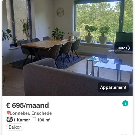
8
fotos
Appartement
€ 695/maand
Lonneker, Enschede
1 Kamer
100 m²
Balkon