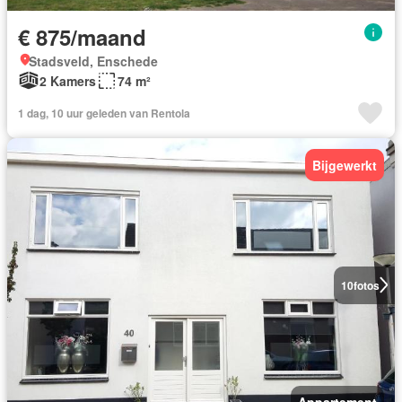
€ 875/maand
Stadsveld, Enschede
2 Kamers
74 m²
1 dag, 10 uur geleden van Rentola
Bijgewerkt
10
fotos
Appartement