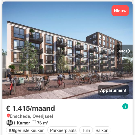
Nieuw
5
fotos
Appartement
€ 1.415/maand
Enschede, Overijssel
1 Kamer
76 m²
IUitgeruste keuken
Parkeerplaats
Tuin
Balkon