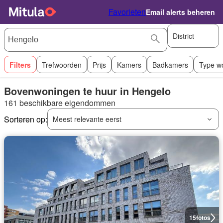
Favorieten
Email alerts beheren
District
Filters
Trefwoorden
Prijs
Kamers
Badkamers
Type w
Bovenwoningen te huur in Hengelo
161 beschikbare eigendommen
Sorteren op:
Meest relevante eerst
15
fotos