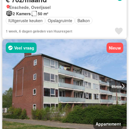
Enschede, Overijssel
2 Kamers
50 m²
IUitgeruste keuken
Opslagruimte
Balkon
1 week, 6 dagen geleden van Huurexpert
Veel vraag
Nieuw
9
fotos
Appartement