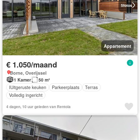
5
fotos
Appartement
€ 1.050/maand
Borne, Overijssel
1 Kamer
50 m²
IUitgeruste keuken
Parkeerplaats
Terras
Volledig ingericht
4 dagen, 10 uur geleden van Rentola