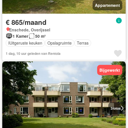
Appartement
€ 865/maand
Enschede, Overijssel
1 Kamer
50 m²
IUitgeruste keuken
Opslagruimte
Terras
1 dag, 10 uur geleden van Rentola
Bijgewerkt
3
fotos