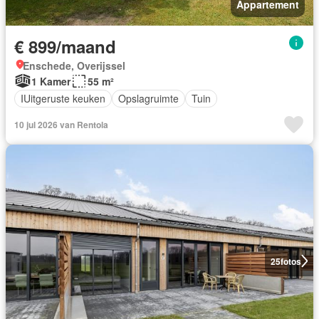
Appartement
€ 899/maand
Enschede, Overijssel
1 Kamer
55 m²
IUitgeruste keuken
Opslagruimte
Tuin
10 jul 2026 van Rentola
25
fotos