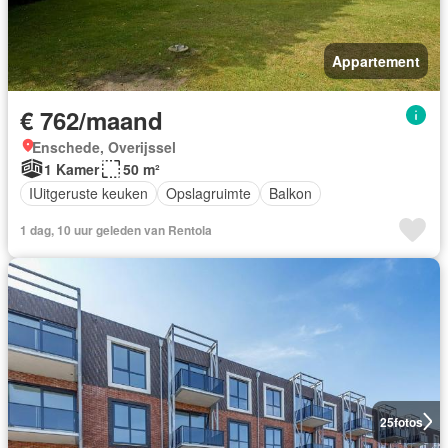
Appartement
€ 762/maand
Enschede, Overijssel
1 Kamer
50 m²
IUitgeruste keuken
Opslagruimte
Balkon
1 dag, 10 uur geleden van Rentola
25
fotos