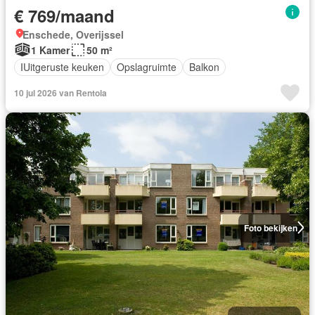
€ 769/maand
Enschede, Overijssel
1 Kamer
50 m²
IUitgeruste keuken
Opslagruimte
Balkon
10 jul 2026 van Rentola
Foto bekijken