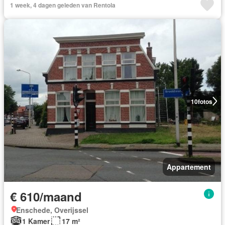
1 week, 4 dagen geleden van Rentola
10
fotos
Appartement
€ 610/maand
Enschede, Overijssel
1 Kamer
17 m²