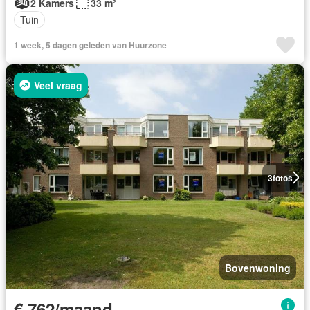
2 Kamers
33 m²
Tuin
1 week, 5 dagen geleden van Huurzone
Veel vraag
3
fotos
Bovenwoning
€ 762/maand