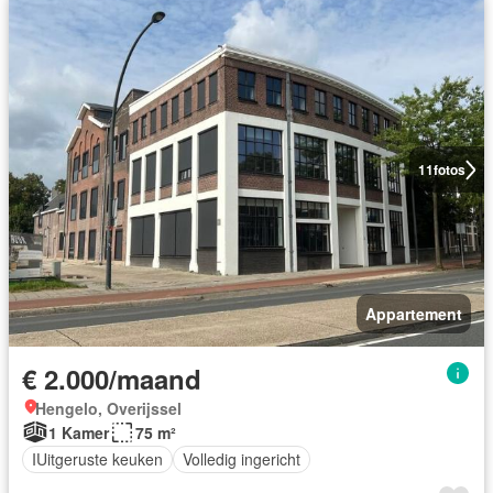
11
fotos
Appartement
€ 2.000/maand
Hengelo, Overijssel
1 Kamer
75 m²
IUitgeruste keuken
Volledig ingericht