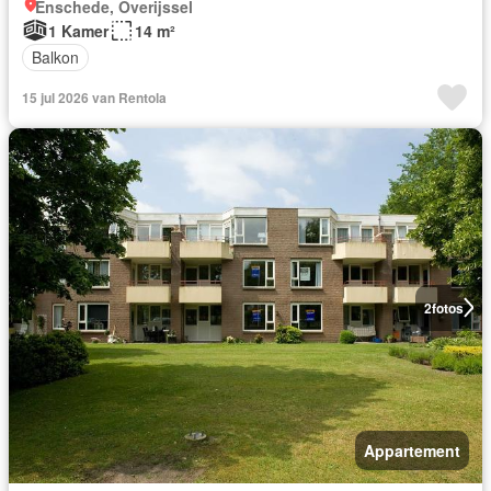
Enschede, Overijssel
1 Kamer
14 m²
Balkon
15 jul 2026 van Rentola
2
fotos
Appartement