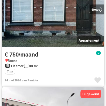
6
fotos
Appartement
€ 750/maand
Borne
1 Kamer
38 m²
Tuin
14 mei 2026 van Rentola
Bijgewerkt