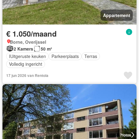
Appartement
€ 1.050/maand
Borne, Overijssel
2 Kamers
50 m²
IUitgeruste keuken
Parkeerplaats
Terras
Volledig ingericht
17 jun 2026 van Rentola
7
fotos