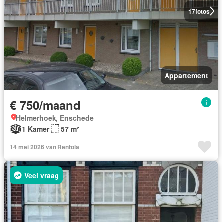
17
fotos
Appartement
€ 750/maand
Helmerhoek, Enschede
1 Kamer
57 m²
14 mei 2026 van Rentola
Veel vraag