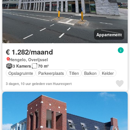
Appartement
€ 1.282/maand
Hengelo, Overijssel
3 Kamers
70 m²
Opslagruimte
Parkeerplaats
Tillen
Balkon
Kelder
3 dagen, 10 uur geleden van Huurexpert