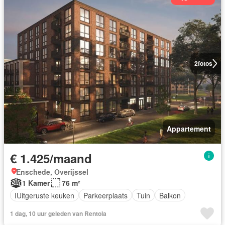
2
fotos
Appartement
€ 1.425/maand
Enschede, Overijssel
1 Kamer
76 m²
IUitgeruste keuken
Parkeerplaats
Tuin
Balkon
1 dag, 10 uur geleden van Rentola