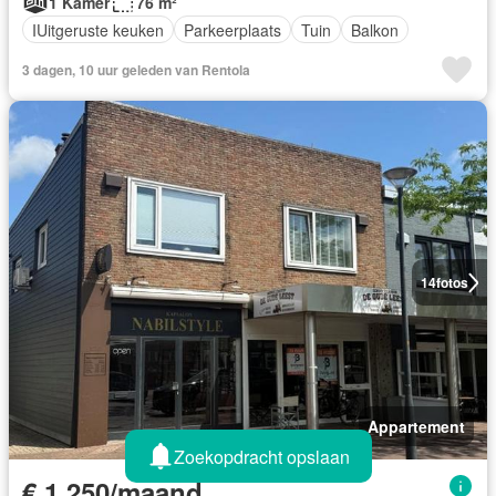
1 Kamer
76 m²
IUitgeruste keuken
Parkeerplaats
Tuin
Balkon
3 dagen, 10 uur geleden van Rentola
14
fotos
Appartement
Zoekopdracht opslaan
€ 1.250/maand