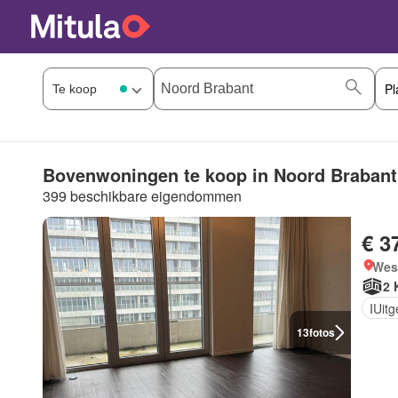
Bovenwoningen te koop in Noord Brabant
399 beschikbare eigendommen
€ 3
West
2 
IUit
13
fotos