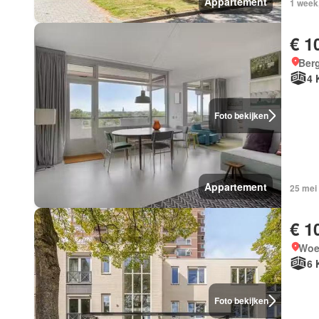
Appartement
1 week
€ 1
Ber
4 
Foto bekijken
Appartement
25 mei
€ 1
Woe
6 
Foto bekijken