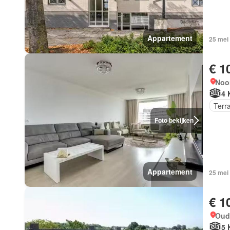
Appartement
25 mei
€ 1
Noo
4 
Terr
Foto bekijken
Appartement
25 mei
€ 1
Oud
5 