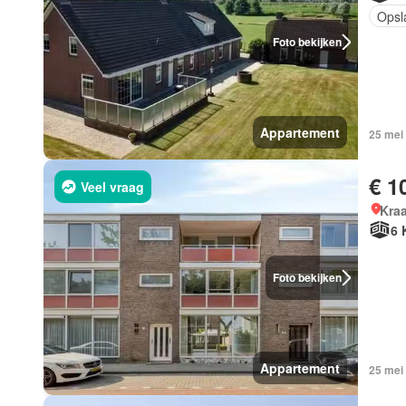
Opsl
Foto bekijken
Appartement
25 mei
€ 1
Veel vraag
Kraa
6 
Foto bekijken
Appartement
25 mei