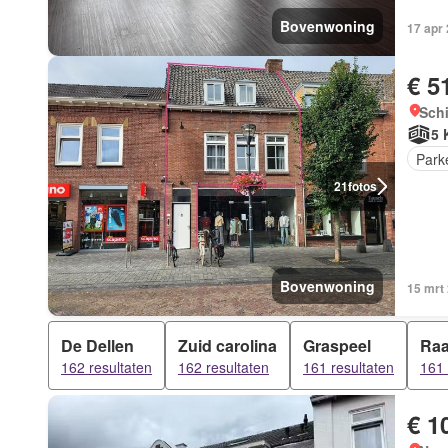
Bovenwoning
17 apr
€ 5
Schi
5 
Park
21
fotos
Bovenwoning
15 mrt
De Dellen
Zuid carolina
Graspeel
Ra
162 resultaten
162 resultaten
161 resultaten
161 
€ 1