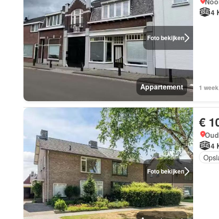
Noor
4 
Foto bekijken
Appartement
1 week
€ 1
Oud-
4 
Opsl
Foto bekijken