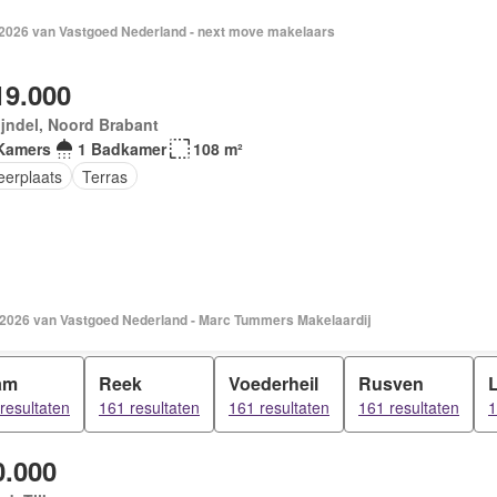
 2026 van Vastgoed Nederland - next move makelaars
19.000
jndel, Noord Brabant
Kamers
1 Badkamer
108 m²
eerplaats
Terras
 2026 van Vastgoed Nederland - Marc Tummers Makelaardij
am
Reek
Voederheil
Rusven
resultaten
161 resultaten
161 resultaten
161 resultaten
1
0.000