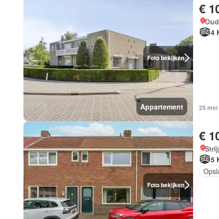
€ 1
Oud
4 
Foto bekijken
Appartement
25 mei
€ 1
Stri
5 
Opsl
Foto bekijken