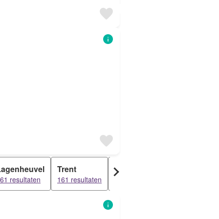
Lagenheuvel
Trent
Oventje
Zevenhuis
61 resultaten
161 resultaten
161 resultaten
161 resultaten