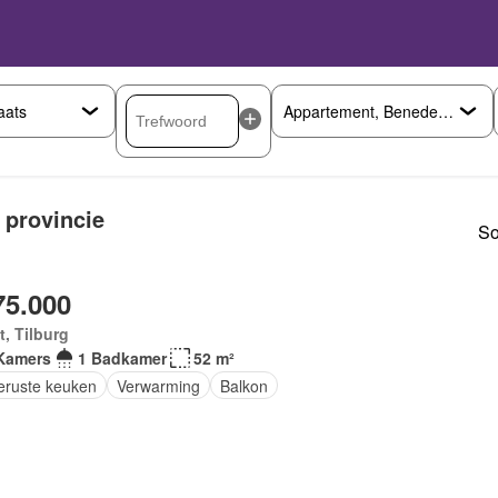
 provincie
So
75.000
, Tilburg
Kamers
1 Badkamer
52 m²
geruste keuken
Verwarming
Balkon