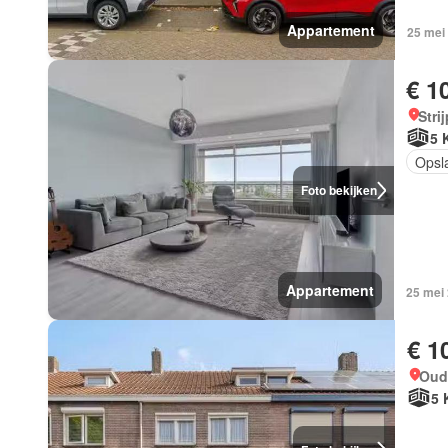
Appartement
25 mei
€ 1
Stri
5 
Opsl
Foto bekijken
Appartement
25 mei
€ 1
Oud
5 