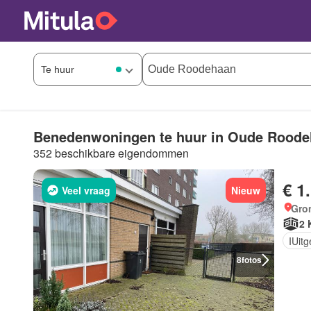
Benedenwoningen te huur in Oude Rood
352 beschikbare eigendommen
€ 1
Veel vraag
Nieuw
Gro
2 
IUit
8
fotos