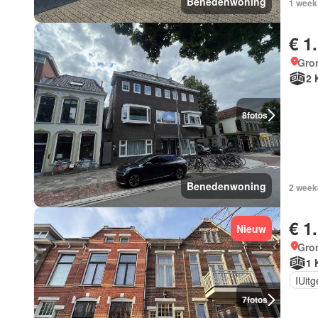
Benedenwoning
1 week
€ 1
Gro
2 
8
fotos
Benedenwoning
2 week
€ 1
Nieuw
Gro
1 
IUit
7
fotos