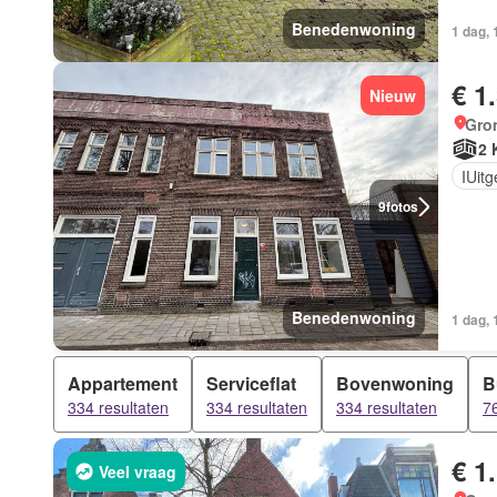
Benedenwoning
1 dag,
€ 1
Nieuw
Gro
2 
IUit
9
fotos
Benedenwoning
1 dag,
Appartement
Serviceflat
Bovenwoning
B
334 resultaten
334 resultaten
334 resultaten
76
€ 1
Veel vraag