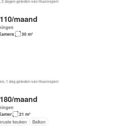
, 2 dagen geleden van Huurexpert
.110/maand
ningen
Kamers
30 m²
en, 1 dag geleden van Huurexpert
.180/maand
ningen
Kamer
21 m²
geruste keuken
Balkon