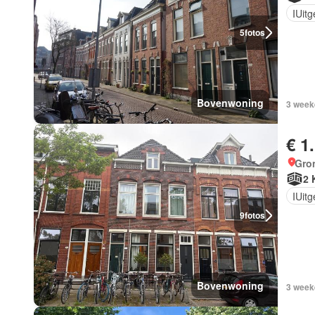
IUit
5
fotos
Bovenwoning
3 week
€ 1
Gro
2 
IUit
9
fotos
Bovenwoning
3 week