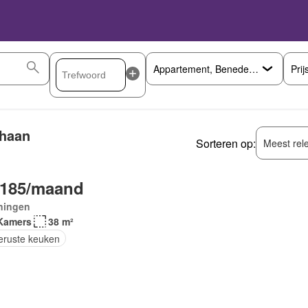
Prij
ehaan
Sorteren op:
Meest rel
.185/maand
ningen
Kamers
38 m²
geruste keuken