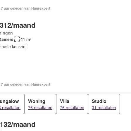
 17 uur geleden van Huurexpert
.312/maand
ningen
Kamers
41 m²
geruste keuken
 17 uur geleden van Huurexpert
ungalow
Woning
Villa
Studio
 resultaten
76 resultaten
76 resultaten
31 resultaten
.132/maand