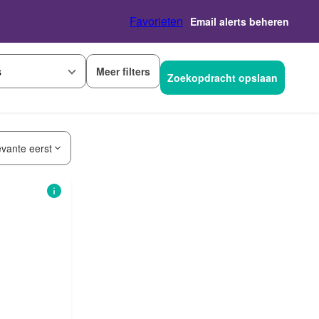
Favorieten
Email alerts beheren
Meer filters
s
Zoekopdracht opslaan
evante eerst