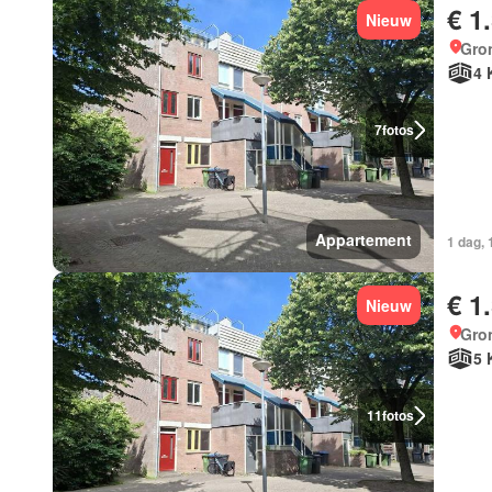
€ 1
Nieuw
Gro
4 
7
fotos
Appartement
1 dag,
€ 1
Nieuw
Gro
5 
11
fotos