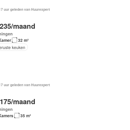
 17 uur geleden van Huurexpert
.235/maand
ningen
Kamer
32 m²
geruste keuken
 17 uur geleden van Huurexpert
.175/maand
ningen
Kamers
35 m²