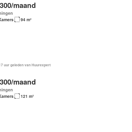
.300/maand
ningen
Kamers
94 m²
 17 uur geleden van Huurexpert
.300/maand
ningen
Kamers
121 m²