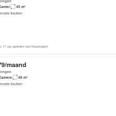
ningen
Kamer
45 m²
geruste keuken
n, 17 uur geleden van Huurexpert
79/maand
ningen
Kamers
48 m²
geruste keuken