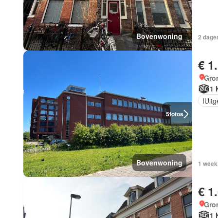
Bovenwoning
2 dage
€ 1
Gro
1 
IUit
5
fotos
Bovenwoning
1 week
€ 1
Gro
1 