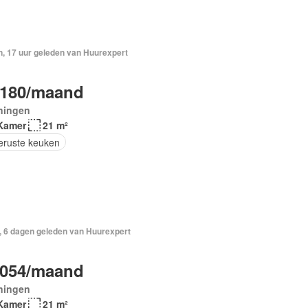
n, 17 uur geleden van Huurexpert
.180/maand
ningen
Kamer
21 m²
geruste keuken
, 6 dagen geleden van Huurexpert
.054/maand
ningen
Kamer
21 m²