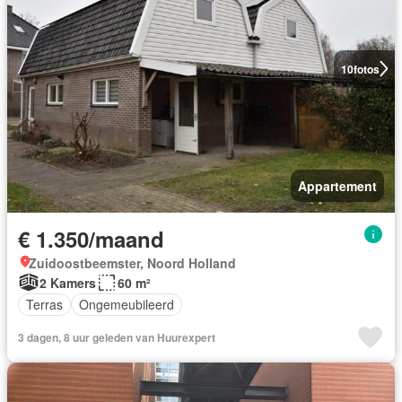
10
fotos
Appartement
€ 1.350/maand
Zuidoostbeemster, Noord Holland
2 Kamers
60 m²
Terras
Ongemeubileerd
3 dagen, 8 uur geleden van Huurexpert