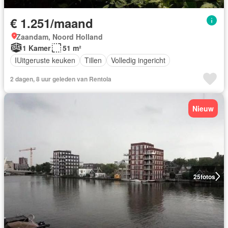
€ 1.251/maand
Zaandam, Noord Holland
1 Kamer
51 m²
IUitgeruste keuken
Tillen
Volledig ingericht
2 dagen, 8 uur geleden van Rentola
Nieuw
25
fotos