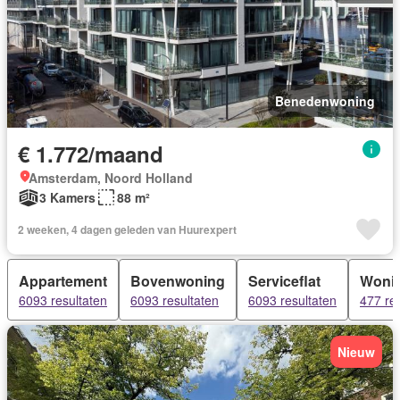
Benedenwoning
€ 1.772/maand
Amsterdam, Noord Holland
3 Kamers
88 m²
2 weeken, 4 dagen geleden van Huurexpert
Appartement
Bovenwoning
Serviceflat
Woni
6093 resultaten
6093 resultaten
6093 resultaten
477 re
Nieuw