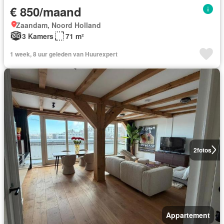
€ 850/maand
Zaandam, Noord Holland
3 Kamers
71 m²
1 week, 8 uur geleden van Huurexpert
2
fotos
Appartement