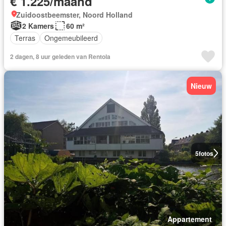
€ 1.225/maand
Zuidoostbeemster, Noord Holland
2 Kamers
60 m²
Terras
Ongemeubileerd
2 dagen, 8 uur geleden van Rentola
Nieuw
5
fotos
Appartement