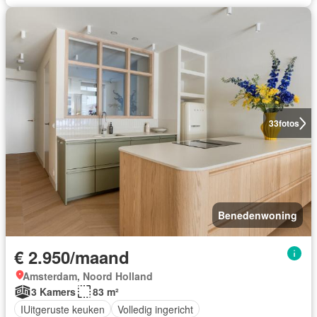
33
fotos
Benedenwoning
€ 2.950/maand
Amsterdam, Noord Holland
3 Kamers
83 m²
IUitgeruste keuken
Volledig ingericht