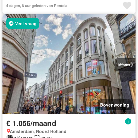
4 dagen, 8 uur geleden van Rentola
Veel vraag
16
fotos
Bovenwoning
€ 1.056/maand
Amsterdam, Noord Holland
2 Kamers
73 m²