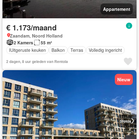
Appartement
€ 1.173/maand
Zaandam, Noord Holland
2 Kamers
55 m²
IUitgeruste keuken
Balkon
Terras
Volledig ingericht
2 dagen, 8 uur geleden van Rentola
Nieuw
5
fotos