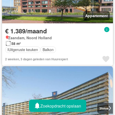
Appartement
€ 1.389/maand
Zaandam, Noord Holland
58 m²
IUitgeruste keuken
Balkon
2 weeken, 3 dagen geleden van Huurexpert
Zoekopdracht opslaan
3
fotos