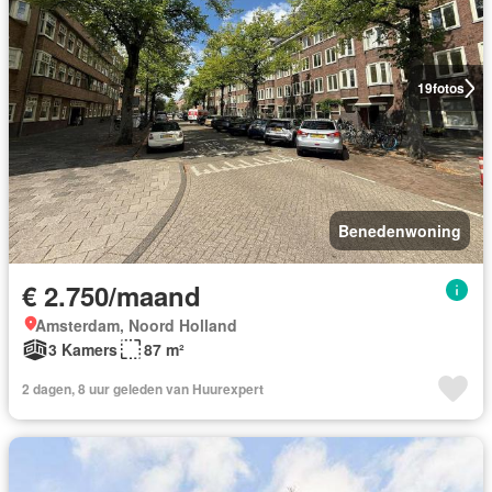
19
fotos
Benedenwoning
€ 2.750/maand
Amsterdam, Noord Holland
3 Kamers
87 m²
2 dagen, 8 uur geleden van Huurexpert