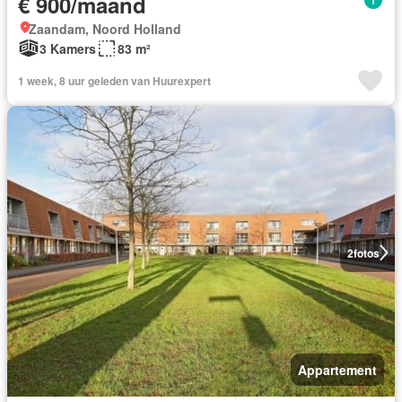
€ 900/maand
Zaandam, Noord Holland
3 Kamers
83 m²
1 week, 8 uur geleden van Huurexpert
2
fotos
Appartement