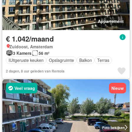
Appartement
€ 1.042/maand
Zuidoost, Amsterdam
3 Kamers
56 m²
IUitgeruste keuken
Opslagruimte
Balkon
Terras
2 dagen, 8 uur geleden van Rentola
Veel vraag
Nieuw
Foto bekijken